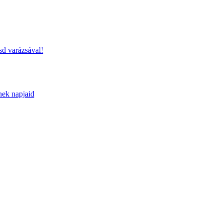
sd varázsával!
nek napjaid