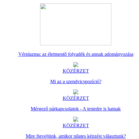
Vérplazma: az életmentő folyadék és annak adományozása
KÖZÉRZET
Mi az a szendvicspozíció?
KÖZÉRZET
Mérgező párkapcsolatok - A testedre is hatnak
KÖZÉRZET
Mire figyeljünk, amikor pilates képzést választunk?