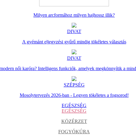
Milyen arcformához milyen hajhossz illik?
DIVAT
A gyémánt eljegyzési gyűrű mindig tökéletes választás
DIVAT
 modern női karóra? Intelligens funkciók, amelyek megkönnyítik a min
SZÉPSÉG
Mosolytervezés 2026-ban - Legyen tökéletes a fogsorod!
EGÉSZSÉG
EGÉSZSÉG
KÖZÉRZET
FOGYÓKÚRA