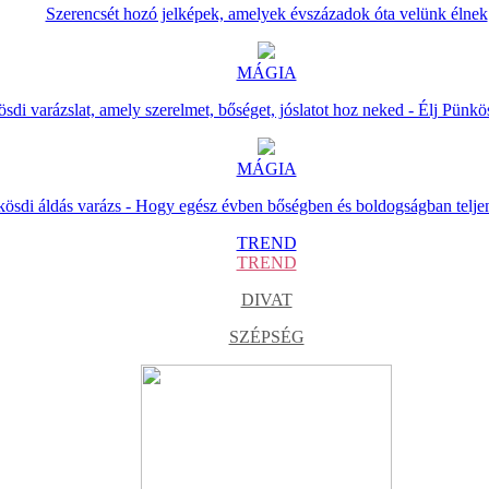
Szerencsét hozó jelképek, amelyek évszázadok óta velünk élnek
MÁGIA
sdi varázslat, amely szerelmet, bőséget, jóslatot hoz neked - Élj Pünkö
MÁGIA
ösdi áldás varázs - Hogy egész évben bőségben és boldogságban telje
TREND
TREND
DIVAT
SZÉPSÉG