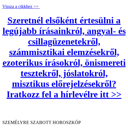
Vissza a cikkhez >>
Szeretnél elsőként értesülni a
legújabb írásainkról, angyal- és
csillagüzenetekről,
számmisztikai elemzésekről,
ezoterikus írásokról, önismereti
tesztekről, jóslatokról,
misztikus előrejelzésekről?
Iratkozz fel a hírlevélre itt >>
SZEMÉLYRE SZABOTT HOROSZKÓP