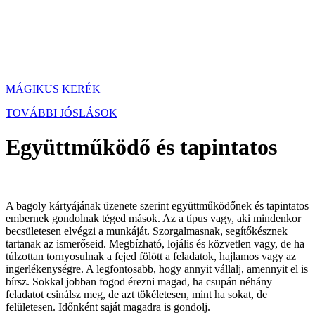
MÁGIKUS KERÉK
TOVÁBBI JÓSLÁSOK
Együttműködő és tapintatos
A bagoly kártyájának üzenete szerint együttműködőnek és tapintatos
embernek gondolnak téged mások. Az a típus vagy, aki mindenkor
becsületesen elvégzi a munkáját. Szorgalmasnak, segítőkésznek
tartanak az ismerőseid. Megbízható, lojális és közvetlen vagy, de ha
túlzottan tornyosulnak a fejed fölött a feladatok, hajlamos vagy az
ingerlékenységre. A legfontosabb, hogy annyit vállalj, amennyit el is
bírsz. Sokkal jobban fogod érezni magad, ha csupán néhány
feladatot csinálsz meg, de azt tökéletesen, mint ha sokat, de
felületesen. Időnként saját magadra is gondolj.