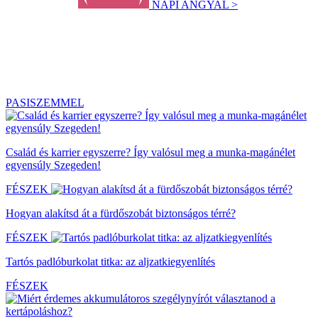
NAPI ANGYAL >
PASISZEMMEL
Család és karrier egyszerre? Így valósul meg a munka-magánélet
egyensúly Szegeden!
FÉSZEK
Hogyan alakítsd át a fürdőszobát biztonságos térré?
FÉSZEK
Tartós padlóburkolat titka: az aljzatkiegyenlítés
FÉSZEK