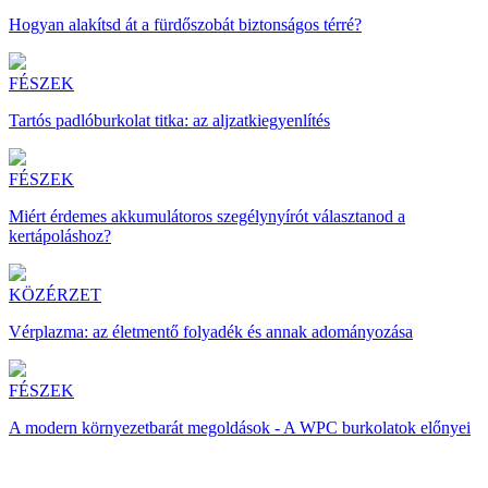
Hogyan alakítsd át a fürdőszobát biztonságos térré?
FÉSZEK
Tartós padlóburkolat titka: az aljzatkiegyenlítés
FÉSZEK
Miért érdemes akkumulátoros szegélynyírót választanod a
kertápoláshoz?
KÖZÉRZET
Vérplazma: az életmentő folyadék és annak adományozása
FÉSZEK
A modern környezetbarát megoldások - A WPC burkolatok előnyei