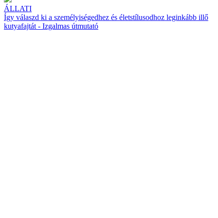
ÁLLATI
Így válaszd ki a személyiségedhez és életstílusodhoz leginkább illő
kutyafajtát - Izgalmas útmutató