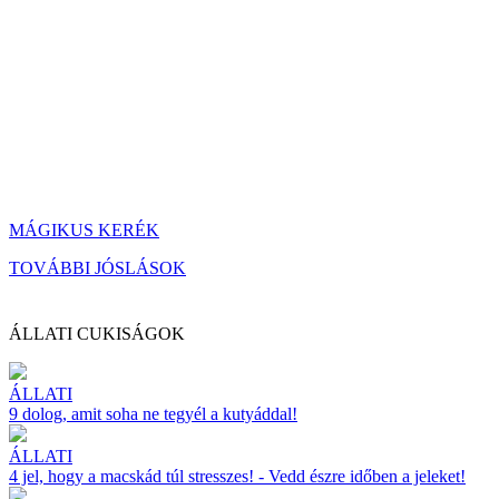
MÁGIKUS KERÉK
TOVÁBBI JÓSLÁSOK
ÁLLATI CUKISÁGOK
ÁLLATI
9 dolog, amit soha ne tegyél a kutyáddal!
ÁLLATI
4 jel, hogy a macskád túl stresszes! - Vedd észre időben a jeleket!