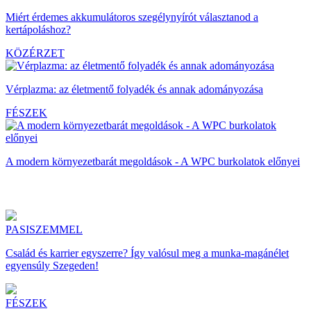
Miért érdemes akkumulátoros szegélynyírót választanod a
kertápoláshoz?
KÖZÉRZET
Vérplazma: az életmentő folyadék és annak adományozása
FÉSZEK
A modern környezetbarát megoldások - A WPC burkolatok előnyei
PASISZEMMEL
Család és karrier egyszerre? Így valósul meg a munka-magánélet
egyensúly Szegeden!
FÉSZEK