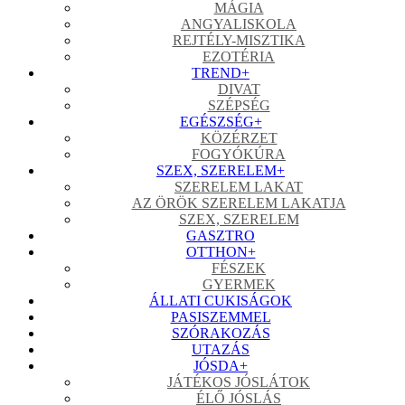
MÁGIA
ANGYALISKOLA
REJTÉLY-MISZTIKA
EZOTÉRIA
TREND
+
DIVAT
SZÉPSÉG
EGÉSZSÉG
+
KÖZÉRZET
FOGYÓKÚRA
SZEX, SZERELEM
+
SZERELEM LAKAT
AZ ÖRÖK SZERELEM LAKATJA
SZEX, SZERELEM
GASZTRO
OTTHON
+
FÉSZEK
GYERMEK
ÁLLATI CUKISÁGOK
PASISZEMMEL
SZÓRAKOZÁS
UTAZÁS
JÓSDA
+
JÁTÉKOS JÓSLÁTOK
ÉLŐ JÓSLÁS