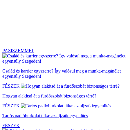
PASISZEMMEL
Család és karrier egyszerre? Így valósul meg a munka-magánélet
egyensúly Szegeden!
FÉSZEK
Hogyan alakítsd át a fürdőszobát biztonságos térré?
FÉSZEK
Tartós padlóburkolat titka: az aljzatkiegyenlítés
FÉSZEK