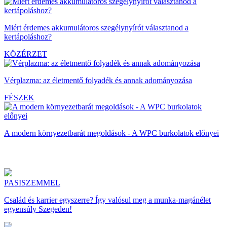
Miért érdemes akkumulátoros szegélynyírót választanod a
kertápoláshoz?
KÖZÉRZET
Vérplazma: az életmentő folyadék és annak adományozása
FÉSZEK
A modern környezetbarát megoldások - A WPC burkolatok előnyei
PASISZEMMEL
Család és karrier egyszerre? Így valósul meg a munka-magánélet
egyensúly Szegeden!