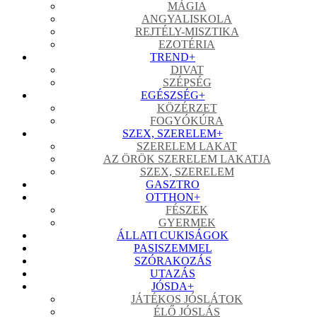
MÁGIA
ANGYALISKOLA
REJTÉLY-MISZTIKA
EZOTÉRIA
TREND
+
DIVAT
SZÉPSÉG
EGÉSZSÉG
+
KÖZÉRZET
FOGYÓKÚRA
SZEX, SZERELEM
+
SZERELEM LAKAT
AZ ÖRÖK SZERELEM LAKATJA
SZEX, SZERELEM
GASZTRO
OTTHON
+
FÉSZEK
GYERMEK
ÁLLATI CUKISÁGOK
PASISZEMMEL
SZÓRAKOZÁS
UTAZÁS
JÓSDA
+
JÁTÉKOS JÓSLÁTOK
ÉLŐ JÓSLÁS