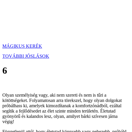
MÁGIKUS KERÉK
TOVÁBBI JÓSLÁSOK
6
Olyan személyiség vagy, aki nem szereti és nem is tűri a
kötöttségeket. Folyamatosan arra törekszel, hogy olyan dolgokat
próbálhass ki, amelyek kimozdítanak a komfortzónádból, ezáltal
segítik a fejlődésedet az élet szinte minden területén. Életutad
gyönyörű és kalandos lesz, olyan, amilyet bárki szívesen járna
végig!
Függetlenül attól, hogy életutad könnyebb vagy nehezebb, próbáld