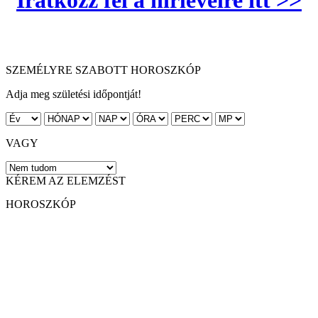
Iratkozz fel a hírlevélre itt >>
SZEMÉLYRE SZABOTT HOROSZKÓP
Adja meg születési időpontját!
VAGY
KÉREM AZ ELEMZÉST
HOROSZKÓP