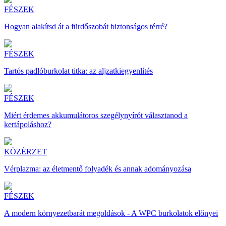
FÉSZEK
Hogyan alakítsd át a fürdőszobát biztonságos térré?
FÉSZEK
Tartós padlóburkolat titka: az aljzatkiegyenlítés
FÉSZEK
Miért érdemes akkumulátoros szegélynyírót választanod a
kertápoláshoz?
KÖZÉRZET
Vérplazma: az életmentő folyadék és annak adományozása
FÉSZEK
A modern környezetbarát megoldások - A WPC burkolatok előnyei