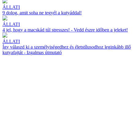
ÁLLATI
9 dolog, amit soha ne tegyél a kutyáddal!
ÁLLATI
4 jel, hogy a macskád túl stresszes! - Vedd észre időben a jeleket!
ÁLLATI
Így válaszd ki a személyiségedhez és életstílusodhoz leginkább illő
kutyafajtát - Izgalmas útmutató