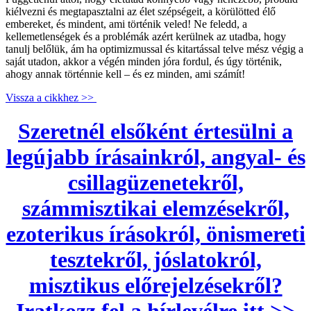
kiélvezni és megtapasztalni az élet szépségeit, a körülötted élő
embereket, és mindent, ami történik veled! Ne feledd, a
kellemetlenségek és a problémák azért kerülnek az utadba, hogy
tanulj belőlük, ám ha optimizmussal és kitartással telve mész végig a
saját utadon, akkor a végén minden jóra fordul, és úgy történik,
ahogy annak történnie kell – és ez minden, ami számít!
Vissza a cikkhez >>
Szeretnél elsőként értesülni a
legújabb írásainkról, angyal- és
csillagüzenetekről,
számmisztikai elemzésekről,
ezoterikus írásokról, önismereti
tesztekről, jóslatokról,
misztikus előrejelzésekről?