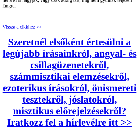
néha ki is hagyják, vagy csak addig tart, míg nem gyúlnak teljesen
lángra.
Vissza a cikkhez >>
Szeretnél elsőként értesülni a
legújabb írásainkról, angyal- és
csillagüzenetekről,
számmisztikai elemzésekről,
ezoterikus írásokról, önismereti
tesztekről, jóslatokról,
misztikus előrejelzésekről?
Iratkozz fel a hírlevélre itt >>