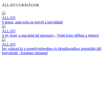
ÁLLATI CUKISÁGOK
ÁLLATI
9 dolog, amit soha ne tegyél a kutyáddal!
ÁLLATI
4 jel, hogy a macskád túl stresszes! - Vedd észre időben a jeleket!
ÁLLATI
Így válaszd ki a személyiségedhez és életstílusodhoz leginkább illő
kutyafajtát - Izgalmas útmutató