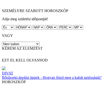
SZEMÉLYRE SZABOTT HOROSZKÓP
Adja meg születési időpontját!
VAGY
KÉREM AZ ELEMZÉST
EZT EL KELL OLVASNOD
DIVAT
Bőrdzseki-ápolási tippek - Hogyan őrizd meg a kabát tartósságát?
HOROSZKÓP