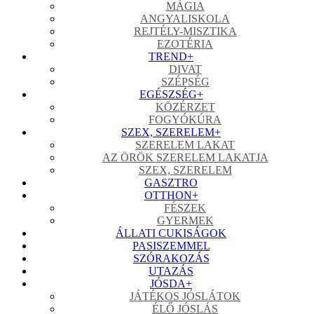
MÁGIA
ANGYALISKOLA
REJTÉLY-MISZTIKA
EZOTÉRIA
TREND
+
DIVAT
SZÉPSÉG
EGÉSZSÉG
+
KÖZÉRZET
FOGYÓKÚRA
SZEX, SZERELEM
+
SZERELEM LAKAT
AZ ÖRÖK SZERELEM LAKATJA
SZEX, SZERELEM
GASZTRO
OTTHON
+
FÉSZEK
GYERMEK
ÁLLATI CUKISÁGOK
PASISZEMMEL
SZÓRAKOZÁS
UTAZÁS
JÓSDA
+
JÁTÉKOS JÓSLÁTOK
ÉLŐ JÓSLÁS