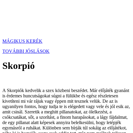
MÁGIKUS KERÉK
TOVÁBBI JÓSLÁSOK
Skorpió
A Skorpiók kedvelik a szex közbeni beszédet. Már előjáték gyanánt
is érdemes huncutságokat súgni a fülükbe és egész részletesen
kivetíteni mi vár rájuk vagy éppen mit tesznek velük. De az is
ugyanilyen fontos, hogy tudja te is elégedett vagy vele és jól esik az,
amit csinál. Szeretik a meghitt pillanatokat, az ölelkezést, a
csókcsatákat, sőt, a szorítást, a finom harapásokat, a lágy fájdalmat,
de egy pillanat alatt képesek annyira belelkesülni, hogy letépjék
egymásról a ruhákat. Különben sem bírják túl sokáig az előjátékot,