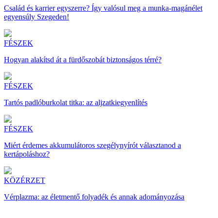
Család és karrier egyszerre? Így valósul meg a munka-magánélet
egyensúly Szegeden!
FÉSZEK
Hogyan alakítsd át a fürdőszobát biztonságos térré?
FÉSZEK
Tartós padlóburkolat titka: az aljzatkiegyenlítés
FÉSZEK
Miért érdemes akkumulátoros szegélynyírót választanod a
kertápoláshoz?
KÖZÉRZET
Vérplazma: az életmentő folyadék és annak adományozása