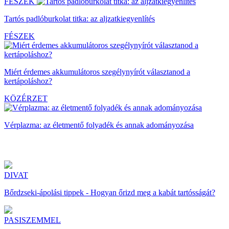
FÉSZEK
Tartós padlóburkolat titka: az aljzatkiegyenlítés
FÉSZEK
Miért érdemes akkumulátoros szegélynyírót választanod a
kertápoláshoz?
KÖZÉRZET
Vérplazma: az életmentő folyadék és annak adományozása
DIVAT
Bőrdzseki-ápolási tippek - Hogyan őrizd meg a kabát tartósságát?
PASISZEMMEL