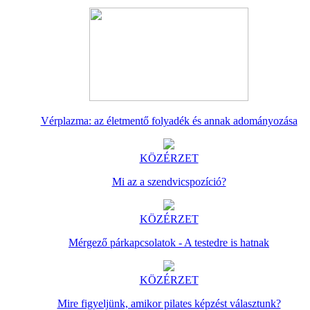
Vérplazma: az életmentő folyadék és annak adományozása
KÖZÉRZET
Mi az a szendvicspozíció?
KÖZÉRZET
Mérgező párkapcsolatok - A testedre is hatnak
KÖZÉRZET
Mire figyeljünk, amikor pilates képzést választunk?