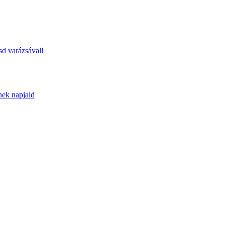
sd varázsával!
nek napjaid