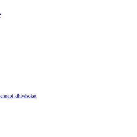
?
dennapi kihívásokat