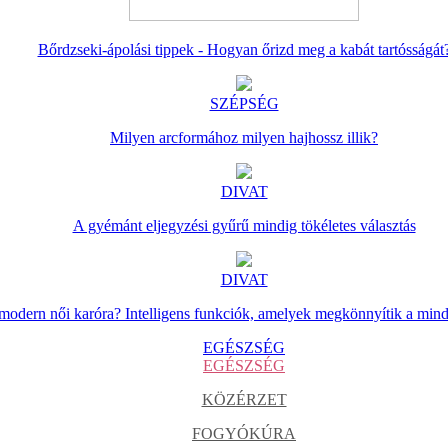
Bőrdzseki-ápolási tippek - Hogyan őrizd meg a kabát tartósságát
SZÉPSÉG
Milyen arcformához milyen hajhossz illik?
DIVAT
A gyémánt eljegyzési gyűrű mindig tökéletes választás
DIVAT
 modern női karóra? Intelligens funkciók, amelyek megkönnyítik a min
EGÉSZSÉG
EGÉSZSÉG
KÖZÉRZET
FOGYÓKÚRA