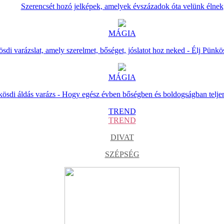
Szerencsét hozó jelképek, amelyek évszázadok óta velünk élnek
MÁGIA
sdi varázslat, amely szerelmet, bőséget, jóslatot hoz neked - Élj Pünkö
MÁGIA
ösdi áldás varázs - Hogy egész évben bőségben és boldogságban telje
TREND
TREND
DIVAT
SZÉPSÉG