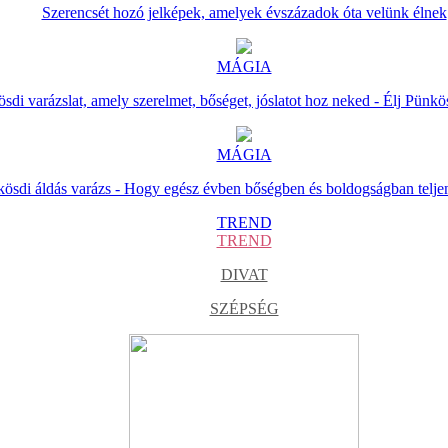
Szerencsét hozó jelképek, amelyek évszázadok óta velünk élnek
MÁGIA
sdi varázslat, amely szerelmet, bőséget, jóslatot hoz neked - Élj Pünkö
MÁGIA
ösdi áldás varázs - Hogy egész évben bőségben és boldogságban telje
TREND
TREND
DIVAT
SZÉPSÉG