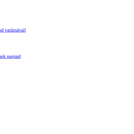
sd varázsával!
nek napjaid