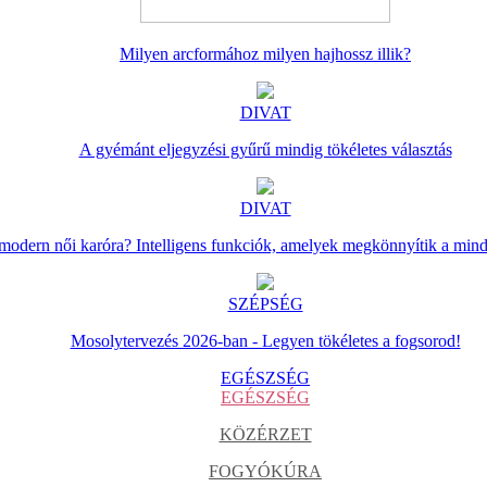
Milyen arcformához milyen hajhossz illik?
DIVAT
A gyémánt eljegyzési gyűrű mindig tökéletes választás
DIVAT
 modern női karóra? Intelligens funkciók, amelyek megkönnyítik a min
SZÉPSÉG
Mosolytervezés 2026-ban - Legyen tökéletes a fogsorod!
EGÉSZSÉG
EGÉSZSÉG
KÖZÉRZET
FOGYÓKÚRA