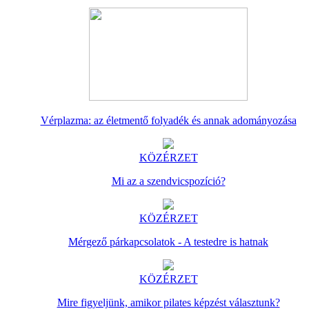
Vérplazma: az életmentő folyadék és annak adományozása
KÖZÉRZET
Mi az a szendvicspozíció?
KÖZÉRZET
Mérgező párkapcsolatok - A testedre is hatnak
KÖZÉRZET
Mire figyeljünk, amikor pilates képzést választunk?