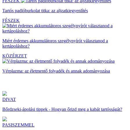
FÉSZEK
Tartós padlóburkolat titka: az aljzatkiegyenlítés
FÉSZEK
Miért érdemes akkumulátoros szegélynyírót választanod a
kertápoláshoz?
KÖZÉRZET
Vérplazma: az életmentő folyadék és annak adományozása
DIVAT
Bőrdzseki-ápolási tippek - Hogyan őrizd meg a kabát tartósságát?
PASISZEMMEL