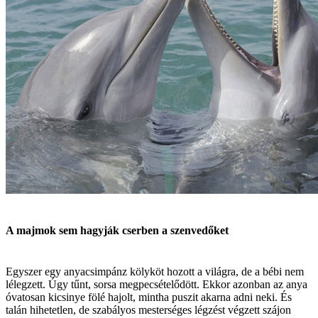
A majmok sem hagyják cserben a szenvedőket
Egyszer egy anyacsimpánz kölyköt hozott a világra, de a bébi nem
lélegzett. Úgy tűnt, sorsa megpecsételődött. Ekkor azonban az anya
óvatosan kicsinye fölé hajolt, mintha puszit akarna adni neki. És
talán hihetetlen, de szabályos mesterséges légzést végzett szájon