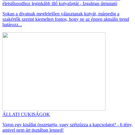
életstílusodhoz leginkább illő kutyafajtát - Izgalmas útmutató
Sokan a divatnak megfelelően választanak kutyát, márpedig a
szakértők szerint kiemelten fontos, hogy ne az éppen aktuális trend
határozz...
ÁLLATI CUKISÁGOK
Vajon egy kisállat összetartja, vagy szétzúzza a kapcsolatot? - 6 tény,
amivel nem árt tisztában lenned!