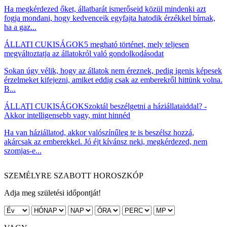
Ha megkérdezed őket, állatbarát ismerőseid közül mindenki azt
fogja mondani, hogy kedvenceik egyfajta hatodik érzékkel bírnak,
ha a gaz...
ÁLLATI CUKISÁGOK
5 megható történet, mely teljesen
megváltoztatja az állatokról való gondolkodásodat
Sokan úgy vélik, hogy az állatok nem éreznek, pedig igenis képesek
érzelmeket kifejezni, amiket eddig csak az emberekről hittünk volna.
B...
ÁLLATI CUKISÁGOK
Szoktál beszélgetni a háziállataiddal? -
Akkor intelligensebb vagy, mint hinnéd
Ha van háziállatod, akkor valószínűleg te is beszélsz hozzá,
akárcsak az emberekkel. Jó éjt kívánsz neki, megkérdezed, nem
szomjas-e...
SZEMÉLYRE SZABOTT HOROSZKÓP
Adja meg születési időpontját!