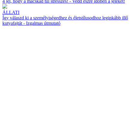
4 jel, hogy a macskád túl stresszes! - Vedd észre időben a jeleket!
ÁLLATI
Így válaszd ki a személyiségedhez és életstílusodhoz leginkább illő
kutyafajtát - Izgalmas útmutató