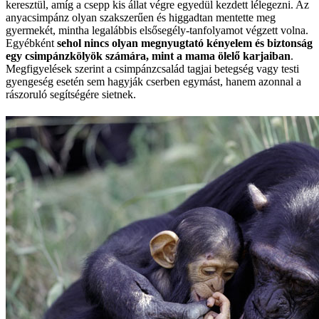
keresztül, amíg a csepp kis állat végre egyedül kezdett lélegezni. Az
anyacsimpánz olyan szakszerűen és higgadtan mentette meg
gyermekét, mintha legalábbis elsősegély-tanfolyamot végzett volna.
Egyébként
sehol nincs olyan megnyugtató kényelem és biztonság
egy csimpánzkölyök számára, mint a mama ölelő karjaiban
.
Megfigyelések szerint a csimpánzcsalád tagjai betegség vagy testi
gyengeség esetén sem hagyják cserben egymást, hanem azonnal a
rászoruló segítségére sietnek.