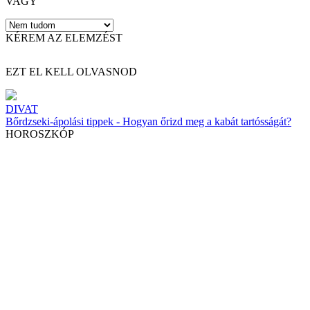
VAGY
KÉREM AZ ELEMZÉST
EZT EL KELL OLVASNOD
DIVAT
Bőrdzseki-ápolási tippek - Hogyan őrizd meg a kabát tartósságát?
HOROSZKÓP