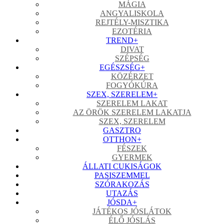
MÁGIA
ANGYALISKOLA
REJTÉLY-MISZTIKA
EZOTÉRIA
TREND
+
DIVAT
SZÉPSÉG
EGÉSZSÉG
+
KÖZÉRZET
FOGYÓKÚRA
SZEX, SZERELEM
+
SZERELEM LAKAT
AZ ÖRÖK SZERELEM LAKATJA
SZEX, SZERELEM
GASZTRO
OTTHON
+
FÉSZEK
GYERMEK
ÁLLATI CUKISÁGOK
PASISZEMMEL
SZÓRAKOZÁS
UTAZÁS
JÓSDA
+
JÁTÉKOS JÓSLÁTOK
ÉLŐ JÓSLÁS