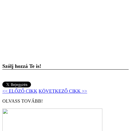
Szólj hozzá Te is!
<< ELŐZŐ CIKK
KÖVETKEZŐ CIKK >>
OLVASS TOVÁBB!