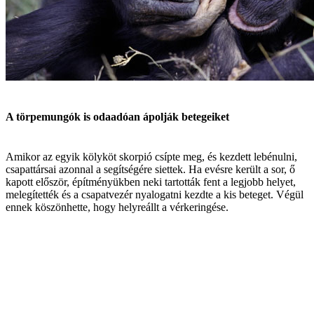
A törpemungók is odaadóan ápolják betegeiket
Amikor az egyik kölyköt skorpió csípte meg, és kezdett lebénulni,
csapattársai azonnal a segítségére siettek. Ha evésre került a sor, ő
kapott először, építményükben neki tartották fent a legjobb helyet,
melegítették és a csapatvezér nyalogatni kezdte a kis beteget. Végül
ennek köszönhette, hogy helyreállt a vérkeringése.