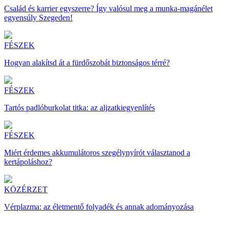
Család és karrier egyszerre? Így valósul meg a munka-magánélet
egyensúly Szegeden!
FÉSZEK
Hogyan alakítsd át a fürdőszobát biztonságos térré?
FÉSZEK
Tartós padlóburkolat titka: az aljzatkiegyenlítés
FÉSZEK
Miért érdemes akkumulátoros szegélynyírót választanod a
kertápoláshoz?
KÖZÉRZET
Vérplazma: az életmentő folyadék és annak adományozása