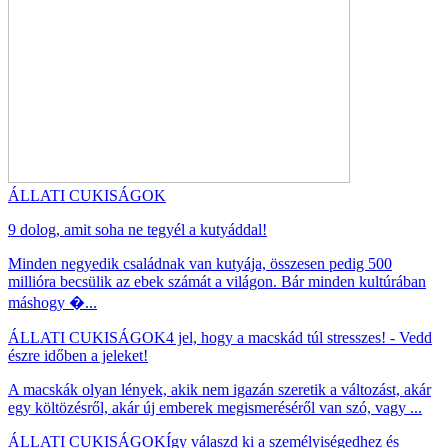
ÁLLATI CUKISÁGOK
9 dolog, amit soha ne tegyél a kutyáddal!
Minden negyedik családnak van kutyája, összesen pedig 500
millióra becsülik az ebek számát a világon. Bár minden kultúrában
máshogy �...
ÁLLATI CUKISÁGOK
4 jel, hogy a macskád túl stresszes! - Vedd
észre időben a jeleket!
A macskák olyan lények, akik nem igazán szeretik a változást, akár
egy költözésről, akár új emberek megismeréséről van szó, vagy ...
ÁLLATI CUKISÁGOK
Így válaszd ki a személyiségedhez és