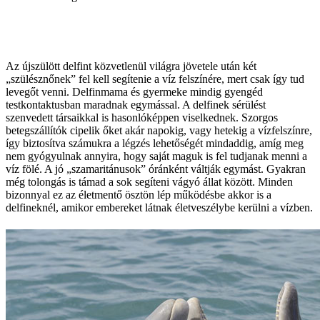
Az újszülött delfint közvetlenül világra jövetele után két
„szülésznőnek” fel kell segítenie a víz felszínére, mert csak így tud
levegőt venni. Delfinmama és gyermeke mindig gyengéd
testkontaktusban maradnak egymással. A delfinek sérülést
szenvedett társaikkal is hasonlóképpen viselkednek. Szorgos
betegszállítók cipelik őket akár napokig, vagy hetekig a vízfelszínre,
így biztosítva számukra a légzés lehetőségét mindaddig, amíg meg
nem gyógyulnak annyira, hogy saját maguk is fel tudjanak menni a
víz fölé. A jó „szamaritánusok” óránként váltják egymást. Gyakran
még tolongás is támad a sok segíteni vágyó állat között. Minden
bizonnyal ez az életmentő ösztön lép működésbe akkor is a
delfineknél, amikor embereket látnak életveszélybe kerülni a vízben.