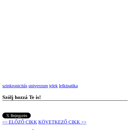
szinkronicitás
univerzum
jelek
lelkipatika
Szólj hozzá Te is!
<< ELŐZŐ CIKK
KÖVETKEZŐ CIKK >>