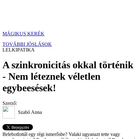
MÁGIKUS KERÉK
TOVÁBBI JÓSLÁSOK
LELKIPATIKA
A szinkronicitás okkal történik
- Nem léteznek véletlen
egybeesések!
Szerző:
Szabó Anna
Belebotlottál egy régi ismerősbe? Valaki ugyanazt tette vagy