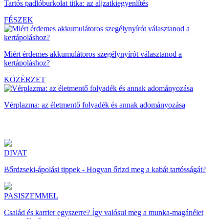
Tartós padlóburkolat titka: az aljzatkiegyenlítés
FÉSZEK
Miért érdemes akkumulátoros szegélynyírót választanod a
kertápoláshoz?
KÖZÉRZET
Vérplazma: az életmentő folyadék és annak adományozása
DIVAT
Bőrdzseki-ápolási tippek - Hogyan őrizd meg a kabát tartósságát?
PASISZEMMEL
Család és karrier egyszerre? Így valósul meg a munka-magánélet