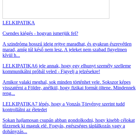
LELKIPATIKA
Csendes kiégés - hogyan ismerjük fel?
A szindróma hosszú ideig rejtve maradhat, és gyakran észrevétlen
marad, amíg túl késő nem lesz. A jeleket nem szabad figyelmen
kívül h...
LELKIPATIKA
6 jele annak, hogy egy elhunyt személy szelleme
kommunikálni próbál veled - Figyelj a jelzésekre!
Amikor valaki meghal, sok minden történhet vele. Sokszor képes
visszatérni a Földre, anélkül, hogy fizikai formát öltene. Mindennek
reng...
LELKIPATIKA
7 lépés, hogy a Vonzás Törvénye szerint tudd
kontrollálni az életedet
Sokan hajlamosan csupán abban gondolkodni, hogy kisebb célokat
tűzzenek ki maguk elé. Fogyás, egészséges táplálkozás vagy a
dohányzás...