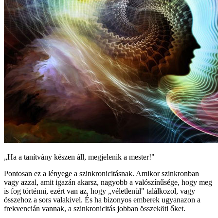
„Ha a tanítvány készen áll, megjelenik a mester!"
Pontosan ez a lényege a szinkronicitásnak. Amikor szinkronban
vagy azzal, amit igazán akarsz, nagyobb a valószínűsége, hogy meg
is fog történni, ezért van az, hogy „véletlenül" találkozol, vagy
összehoz a sors valakivel. És ha bizonyos emberek ugyanazon a
frekvencián vannak, a szinkronicitás jobban összeköti őket.