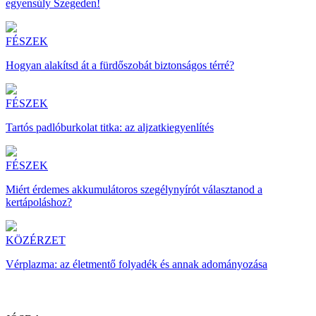
egyensúly Szegeden!
FÉSZEK
Hogyan alakítsd át a fürdőszobát biztonságos térré?
FÉSZEK
Tartós padlóburkolat titka: az aljzatkiegyenlítés
FÉSZEK
Miért érdemes akkumulátoros szegélynyírót választanod a
kertápoláshoz?
KÖZÉRZET
Vérplazma: az életmentő folyadék és annak adományozása