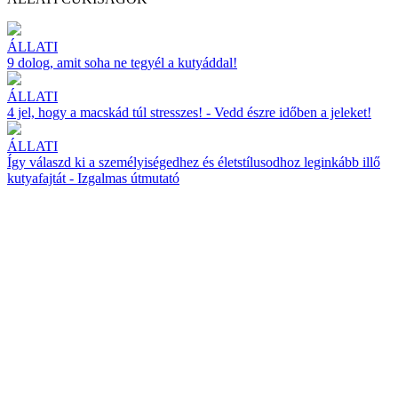
ÁLLATI
9 dolog, amit soha ne tegyél a kutyáddal!
ÁLLATI
4 jel, hogy a macskád túl stresszes! - Vedd észre időben a jeleket!
ÁLLATI
Így válaszd ki a személyiségedhez és életstílusodhoz leginkább illő
kutyafajtát - Izgalmas útmutató