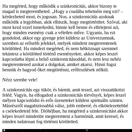
Ha megérted, hogy működik a szinkronicitás, akkor bizony te
magad is megteremtheted. „Hogy a csudába tehetném meg ezt? –
kérdezheted most, és jogosan. Nos, a szinkronicitás azoknak
működik a legjobban, akik elhiszik, hogy megtörténhet. Szóval, aki
most kezd ezzel ismerkedni, hinnie kell benne és elfelejteni azt,
hogy minden esemény csak a véletlen műve. Ugyanis, ha ezt
gondolod, akkor egy gyenge jelet küldesz az Univerzumnak,
szemben az erősebb jelekkel, melyek mindent megteremtenek
körülötted. Ha mindezt megérted, és nem hétköznapi szemmel
tekintesz a körülötted történő eseményekre, akkor képes leszel
kapcsolatba lépni a belső szinkronicitásoddal, és nem lesz nehéz
megteremtened azokat a dolgokat, amiket akarsz. Hinni fogsz
bennük és hagyod őket megtörténni, erőfeszítések nélkül.
Nézz szembe vele!
A szinkronicitás egy tükör, és bármit, amit teszel, azt visszatükrözi
feléd. Vagyis, ha elfogadod a szinkronicitás törvényét, képes leszel
mélyen kapcsolódni és erős üzeneteket küldeni spirituális szinten.
Másrészről magabiztosabbá válsz, jobb emberré, és elkötelezettebbé
a cselekedeteid fele. Dióhéjban, ha megérted a szinkronicitást akkor
képes leszel mindenbe megteremteni a harmóniát, amit keresel, és
minden tudatosan fog történni körületted.