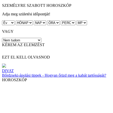
SZEMÉLYRE SZABOTT HOROSZKÓP
Adja meg születési időpontját!
VAGY
KÉREM AZ ELEMZÉST
EZT EL KELL OLVASNOD
DIVAT
Bőrdzseki-ápolási tippek - Hogyan őrizd meg a kabát tartósságát?
HOROSZKÓP