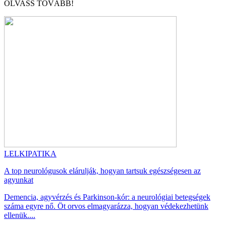
OLVASS TOVÁBB!
LELKIPATIKA
A top neurológusok elárulják, hogyan tartsuk egészségesen az
agyunkat
Demencia, agyvérzés és Parkinson-kór: a neurológiai betegségek
száma egyre nő. Öt orvos elmagyarázza, hogyan védekezhetünk
ellenük....