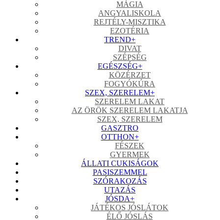
MÁGIA
ANGYALISKOLA
REJTÉLY-MISZTIKA
EZOTÉRIA
TREND
+
DIVAT
SZÉPSÉG
EGÉSZSÉG
+
KÖZÉRZET
FOGYÓKÚRA
SZEX, SZERELEM
+
SZERELEM LAKAT
AZ ÖRÖK SZERELEM LAKATJA
SZEX, SZERELEM
GASZTRO
OTTHON
+
FÉSZEK
GYERMEK
ÁLLATI CUKISÁGOK
PASISZEMMEL
SZÓRAKOZÁS
UTAZÁS
JÓSDA
+
JÁTÉKOS JÓSLÁTOK
ÉLŐ JÓSLÁS