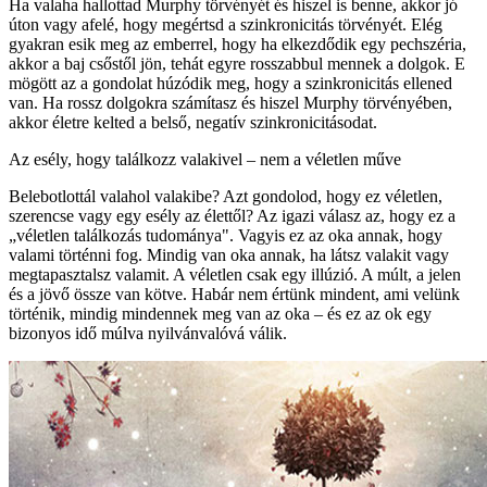
Ha valaha hallottad Murphy törvényét és hiszel is benne, akkor jó
úton vagy afelé, hogy megértsd a szinkronicitás törvényét. Elég
gyakran esik meg az emberrel, hogy ha elkezdődik egy pechszéria,
akkor a baj csőstől jön, tehát egyre rosszabbul mennek a dolgok. E
mögött az a gondolat húzódik meg, hogy a szinkronicitás ellened
van. Ha rossz dolgokra számítasz és hiszel Murphy törvényében,
akkor életre kelted a belső, negatív szinkronicitásodat.
Az esély, hogy találkozz valakivel – nem a véletlen műve
Belebotlottál valahol valakibe? Azt gondolod, hogy ez véletlen,
szerencse vagy egy esély az élettől? Az igazi válasz az, hogy ez a
„véletlen találkozás tudománya". Vagyis ez az oka annak, hogy
valami történni fog. Mindig van oka annak, ha látsz valakit vagy
megtapasztalsz valamit. A véletlen csak egy illúzió. A múlt, a jelen
és a jövő össze van kötve. Habár nem értünk mindent, ami velünk
történik, mindig mindennek meg van az oka – és ez az ok egy
bizonyos idő múlva nyilvánvalóvá válik.