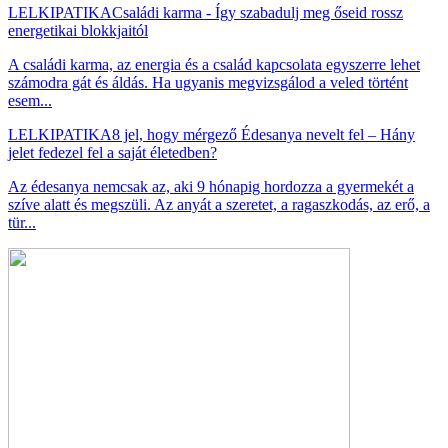
LELKIPATIKA
Családi karma - Így szabadulj meg őseid rossz
energetikai blokkjaitól
A családi karma, az energia és a család kapcsolata egyszerre lehet
számodra gát és áldás. Ha ugyanis megvizsgálod a veled történt
esem...
LELKIPATIKA
8 jel, hogy mérgező Édesanya nevelt fel – Hány
jelet fedezel fel a saját életedben?
Az édesanya nemcsak az, aki 9 hónapig hordozza a gyermekét a
szíve alatt és megszüli. Az anyát a szeretet, a ragaszkodás, az erő, a
tür...