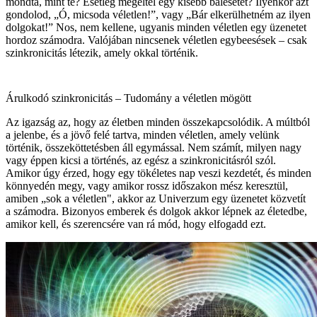
mondta, mint te? Esetleg megéltél egy kisebb balesetet? Ilyenkor azt
gondolod, „Ó, micsoda véletlen!”, vagy „Bár elkerülhetném az ilyen
dolgokat!” Nos, nem kellene, ugyanis minden véletlen egy üzenetet
hordoz számodra. Valójában nincsenek véletlen egybeesések – csak
szinkronicitás létezik, amely okkal történik.
Árulkodó szinkronicitás – Tudomány a véletlen mögött
Az igazság az, hogy az életben minden összekapcsolódik. A múltból
a jelenbe, és a jövő felé tartva, minden véletlen, amely velünk
történik, összeköttetésben áll egymással. Nem számít, milyen nagy
vagy éppen kicsi a történés, az egész a szinkronicitásról szól.
Amikor úgy érzed, hogy egy tökéletes nap veszi kezdetét, és minden
könnyedén megy, vagy amikor rossz időszakon mész keresztül,
amiben „sok a véletlen", akkor az Univerzum egy üzenetet közvetít
a számodra. Bizonyos emberek és dolgok akkor lépnek az életedbe,
amikor kell, és szerencsére van rá mód, hogy elfogadd ezt.