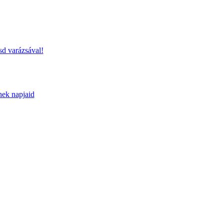
sd varázsával!
nek napjaid