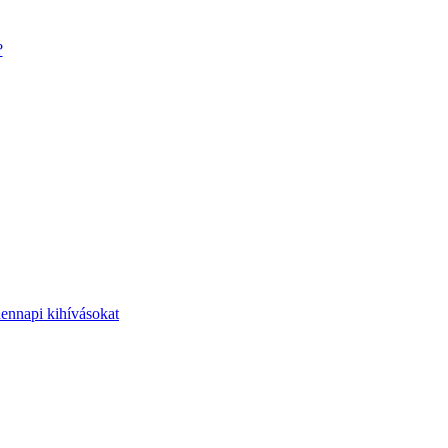
?
dennapi kihívásokat