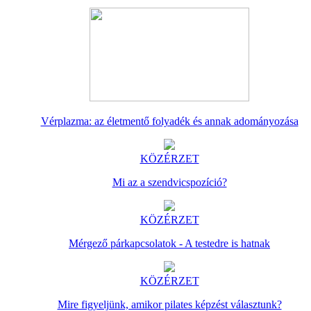
Vérplazma: az életmentő folyadék és annak adományozása
KÖZÉRZET
Mi az a szendvicspozíció?
KÖZÉRZET
Mérgező párkapcsolatok - A testedre is hatnak
KÖZÉRZET
Mire figyeljünk, amikor pilates képzést választunk?