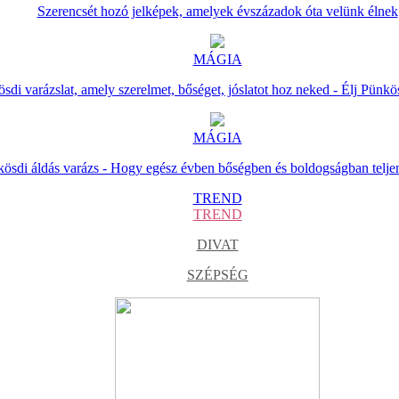
Szerencsét hozó jelképek, amelyek évszázadok óta velünk élnek
MÁGIA
sdi varázslat, amely szerelmet, bőséget, jóslatot hoz neked - Élj Pünkö
MÁGIA
ösdi áldás varázs - Hogy egész évben bőségben és boldogságban telje
TREND
TREND
DIVAT
SZÉPSÉG