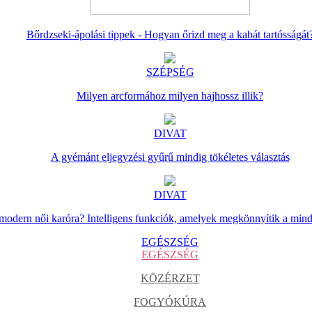
Bőrdzseki-ápolási tippek - Hogyan őrizd meg a kabát tartósságát
SZÉPSÉG
Milyen arcformához milyen hajhossz illik?
DIVAT
A gyémánt eljegyzési gyűrű mindig tökéletes választás
DIVAT
 modern női karóra? Intelligens funkciók, amelyek megkönnyítik a min
EGÉSZSÉG
EGÉSZSÉG
KÖZÉRZET
FOGYÓKÚRA