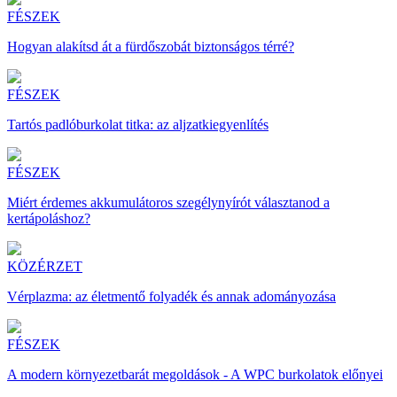
FÉSZEK
Hogyan alakítsd át a fürdőszobát biztonságos térré?
FÉSZEK
Tartós padlóburkolat titka: az aljzatkiegyenlítés
FÉSZEK
Miért érdemes akkumulátoros szegélynyírót választanod a
kertápoláshoz?
KÖZÉRZET
Vérplazma: az életmentő folyadék és annak adományozása
FÉSZEK
A modern környezetbarát megoldások - A WPC burkolatok előnyei