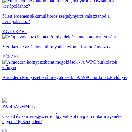
Miért érdemes akkumulátoros szegélynyírót választanod a
kertápoláshoz?
KÖZÉRZET
Vérplazma: az életmentő folyadék és annak adományozása
FÉSZEK
A modern környezetbarát megoldások - A WPC burkolatok előnyei
PASISZEMMEL
Család és karrier egyszerre? Így valósul meg a munka-magánélet
egyensúly Szegeden!