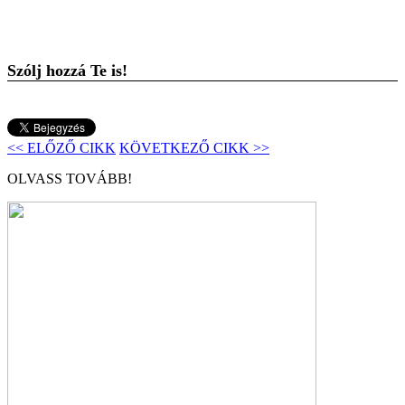
Szólj hozzá Te is!
<< ELŐZŐ CIKK
KÖVETKEZŐ CIKK >>
OLVASS TOVÁBB!