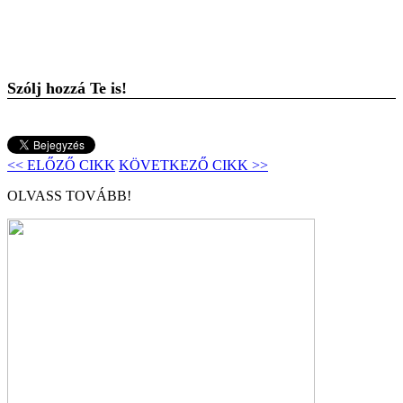
Szólj hozzá Te is!
<< ELŐZŐ CIKK
KÖVETKEZŐ CIKK >>
OLVASS TOVÁBB!