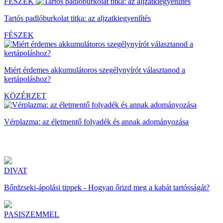
FÉSZEK
Tartós padlóburkolat titka: az aljzatkiegyenlítés
FÉSZEK
Miért érdemes akkumulátoros szegélynyírót választanod a
kertápoláshoz?
KÖZÉRZET
Vérplazma: az életmentő folyadék és annak adományozása
DIVAT
Bőrdzseki-ápolási tippek - Hogyan őrizd meg a kabát tartósságát?
PASISZEMMEL