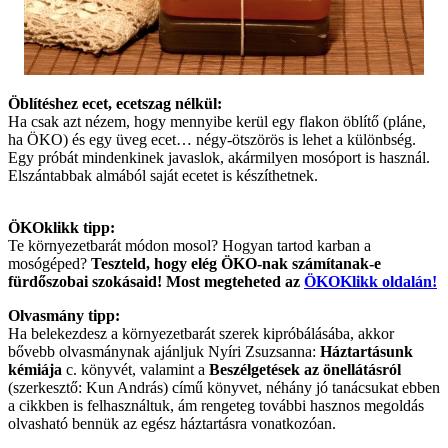
Öblítéshez ecet, ecetszag nélkül:
Ha csak azt nézem, hogy mennyibe kerül egy flakon öblítő (pláne,
ha ÖKO) és egy üveg ecet… négy-ötszörös is lehet a különbség.
Egy próbát mindenkinek javaslok, akármilyen mosóport is használ.
Elszántabbak almából saját ecetet is készíthetnek.
ÖKOklikk tipp:
Te környezetbarát módon mosol? Hogyan tartod karban a
mosógéped?
Teszteld, hogy elég ÖKO-nak számítanak-e
fürdőszobai szokásaid! Most megteheted az
ÖKOKlikk oldalán!
Olvasmány tipp:
Ha belekezdesz a környezetbarát szerek kipróbálásába, akkor
bővebb olvasmánynak ajánljuk Nyíri Zsuzsanna:
Háztartásunk
kémiája
c. könyvét, valamint a
Beszélgetések az önellátásról
(szerkesztő: Kun András) című könyvet, néhány jó tanácsukat ebben
a cikkben is felhasználtuk, ám rengeteg további hasznos megoldás
olvasható bennük az egész háztartásra vonatkozóan.