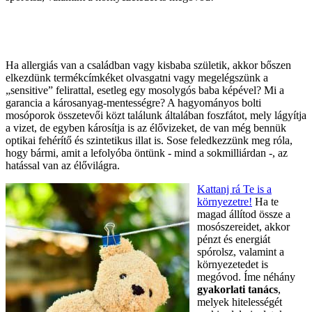
Ha allergiás van a családban vagy kisbaba születik, akkor bőszen
elkezdünk termékcímkéket olvasgatni vagy megelégszünk a
„sensitive” felirattal, esetleg egy mosolygós baba képével? Mi a
garancia a károsanyag-mentességre? A hagyományos bolti
mosóporok összetevői közt találunk általában foszfátot, mely lágyítja
a vizet, de egyben károsítja is az élővizeket, de van még bennük
optikai fehérítő és szintetikus illat is. Sose feledkezzünk meg róla,
hogy bármi, amit a lefolyóba öntünk - mind a sokmilliárdan -, az
hatással van az élővilágra.
Kattanj rá Te is a
környezetre!
Ha te
magad állítod össze a
mosószereidet, akkor
pénzt és energiát
spórolsz, valamint a
környezetedet is
megóvod. Íme néhány
gyakorlati tanács
,
melyek hitelességét