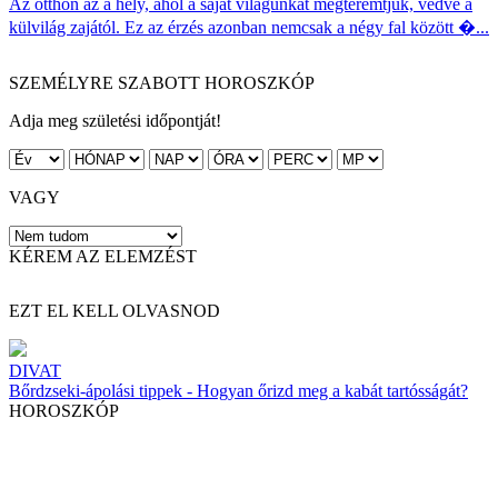
Az otthon az a hely, ahol a saját világunkat megteremtjük, védve a
külvilág zajától. Ez az érzés azonban nemcsak a négy fal között �...
SZEMÉLYRE SZABOTT HOROSZKÓP
Adja meg születési időpontját!
VAGY
KÉREM AZ ELEMZÉST
EZT EL KELL OLVASNOD
DIVAT
Bőrdzseki-ápolási tippek - Hogyan őrizd meg a kabát tartósságát?
HOROSZKÓP