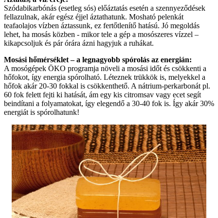
Szódabikarbónás (esetleg sós) előáztatás esetén a szennyeződések
fellazulnak, akár egész éjjel áztathatunk. Mosható pelenkát
teafaolajos vízben áztassunk, ez fertőtlenítő hatású. Jó megoldás
lehet, ha mosás közben - mikor tele a gép a mosószeres vízzel –
kikapcsoljuk és pár órára ázni hagyjuk a ruhákat.
Mosási hőmérséklet – a legnagyobb spórolás az energián:
A mosógépek ÖKO programja növeli a mosási időt és csökkenti a
hőfokot, így energia spórolható. Léteznek trükkök is, melyekkel a
hőfok akár 20-30 fokkal is csökkenthető. A nátrium-perkarbonát pl.
60 fok felett fejti ki hatását, ám egy kis citromsav vagy ecet segít
beindítani a folyamatokat, így elegendő a 30-40 fok is. Így akár 30%
energiát is spórolhatunk!