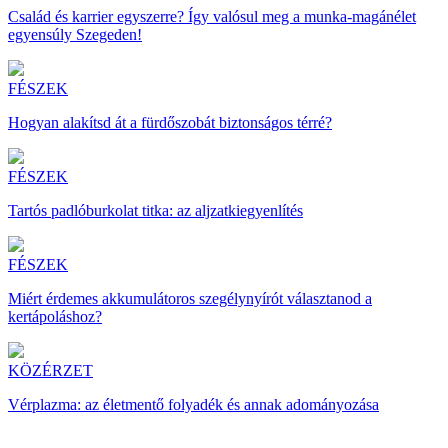
Család és karrier egyszerre? Így valósul meg a munka-magánélet
egyensúly Szegeden!
FÉSZEK
Hogyan alakítsd át a fürdőszobát biztonságos térré?
FÉSZEK
Tartós padlóburkolat titka: az aljzatkiegyenlítés
FÉSZEK
Miért érdemes akkumulátoros szegélynyírót választanod a
kertápoláshoz?
KÖZÉRZET
Vérplazma: az életmentő folyadék és annak adományozása