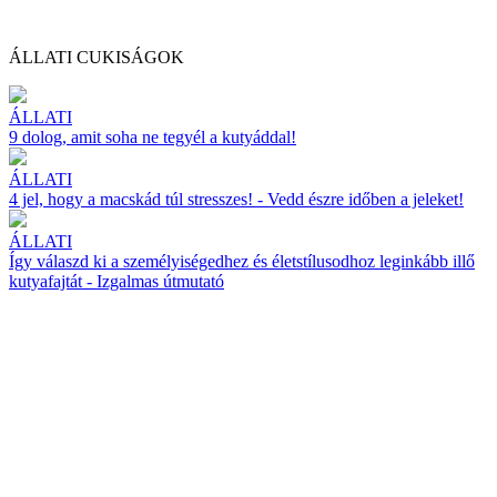
ÁLLATI CUKISÁGOK
ÁLLATI
9 dolog, amit soha ne tegyél a kutyáddal!
ÁLLATI
4 jel, hogy a macskád túl stresszes! - Vedd észre időben a jeleket!
ÁLLATI
Így válaszd ki a személyiségedhez és életstílusodhoz leginkább illő
kutyafajtát - Izgalmas útmutató