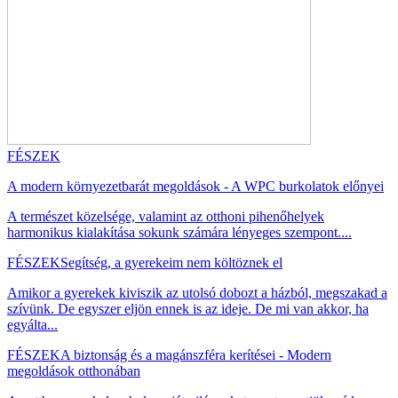
FÉSZEK
A modern környezetbarát megoldások - A WPC burkolatok előnyei
A természet közelsége, valamint az otthoni pihenőhelyek
harmonikus kialakítása sokunk számára lényeges szempont....
FÉSZEK
Segítség, a gyerekeim nem költöznek el
Amikor a gyerekek kiviszik az utolsó dobozt a házból, megszakad a
szívünk. De egyszer eljön ennek is az ideje. De mi van akkor, ha
egyálta...
FÉSZEK
A biztonság és a magánszféra kerítései - Modern
megoldások otthonában