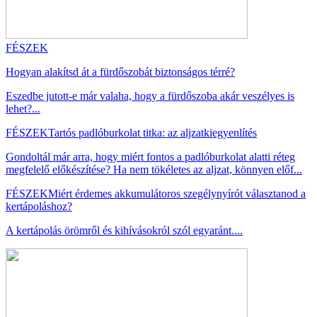
FÉSZEK
Hogyan alakítsd át a fürdőszobát biztonságos térré?
Eszedbe jutott-e már valaha, hogy a fürdőszoba akár veszélyes is
lehet?...
FÉSZEK
Tartós padlóburkolat titka: az aljzatkiegyenlítés
Gondoltál már arra, hogy miért fontos a padlóburkolat alatti réteg
megfelelő előkészítése? Ha nem tökéletes az aljzat, könnyen előf...
FÉSZEK
Miért érdemes akkumulátoros szegélynyírót választanod a
kertápoláshoz?
A kertápolás örömről és kihívásokról szól egyaránt....