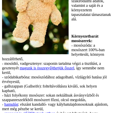
szakirodalmi adatok,
valamint a saját és a
környezetem
tapasztalatai támasztanak
alá.
Környezetbarát
mosószerek:
- mosószóda: a
mosószert 100%-ban
helyettesíti, könnyen
hozzáférhető,
- mosódió, vadgesztenye: szaponin tartalma végzi a tisztítást, a
gesztenyét
magunk is összegyűjthetjük ősszel
, így semmibe nem
kerül,
- szódabikarbóna: mosószódához adagolható, vízlágyító hatása jól
érvényesül,
- gallszappan (Gallseife): folteltávolításra kiváló, sok helyen
kapható,
- házi folyékony mosószer: sokan nekiállnak ásványvízből és
szappanreszelékből mosószert főzni, olcsó megoldás,
-
hamulúg
: elszánt kandalló- vagy kályhatulajdonosoknak ajánlom,
mert még pénzbe se kerül,