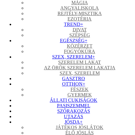
MÁGIA
ANGYALISKOLA
REJTÉLY-MISZTIKA
EZOTÉRIA
TREND
+
DIVAT
SZÉPSÉG
EGÉSZSÉG
+
KÖZÉRZET
FOGYÓKÚRA
SZEX, SZERELEM
+
SZERELEM LAKAT
AZ ÖRÖK SZERELEM LAKATJA
SZEX, SZERELEM
GASZTRO
OTTHON
+
FÉSZEK
GYERMEK
ÁLLATI CUKISÁGOK
PASISZEMMEL
SZÓRAKOZÁS
UTAZÁS
JÓSDA
+
JÁTÉKOS JÓSLÁTOK
ÉLŐ JÓSLÁS