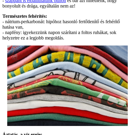
-
szappant is előállíthatunk otthon
és bár azt hihetnénk, hogy
bonyolult és drága, egyáltalán nem az!
Természetes fehérítés:
- nátrium-perkarbonát: hipóhoz hasonló fertőtlenítő és fehérítő
hatása van,
- napfény: igyekezzünk napon szárítani a foltos ruhákat, sok
helyzetre ez a legjobb megoldás.
Áztatás, a víz ereje: