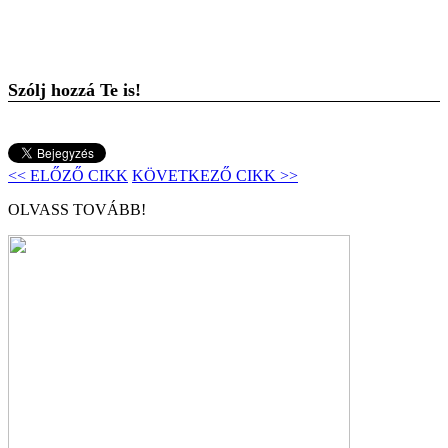
Szólj hozzá Te is!
<< ELŐZŐ CIKK
KÖVETKEZŐ CIKK >>
OLVASS TOVÁBB!