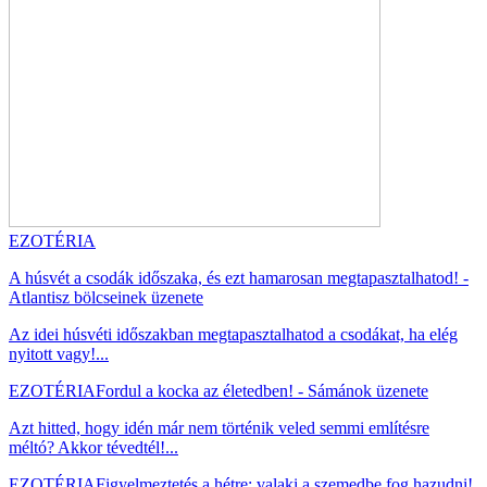
EZOTÉRIA
A húsvét a csodák időszaka, és ezt hamarosan megtapasztalhatod! -
Atlantisz bölcseinek üzenete
Az idei húsvéti időszakban megtapasztalhatod a csodákat, ha elég
nyitott vagy!...
EZOTÉRIA
Fordul a kocka az életedben! - Sámánok üzenete
Azt hitted, hogy idén már nem történik veled semmi említésre
méltó? Akkor tévedtél!...
EZOTÉRIA
Figyelmeztetés a hétre: valaki a szemedbe fog hazudni!