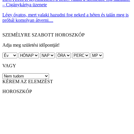
– Cigánykártya üzenete
Légy óvatos, mert valaki hazudni fog neked a héten és talán meg is
próbál komolyan átverni....
SZEMÉLYRE SZABOTT HOROSZKÓP
Adja meg születési időpontját!
VAGY
KÉREM AZ ELEMZÉST
HOROSZKÓP