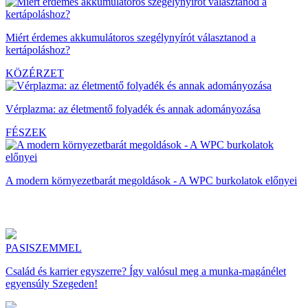
Miért érdemes akkumulátoros szegélynyírót választanod a
kertápoláshoz?
KÖZÉRZET
Vérplazma: az életmentő folyadék és annak adományozása
FÉSZEK
A modern környezetbarát megoldások - A WPC burkolatok előnyei
PASISZEMMEL
Család és karrier egyszerre? Így valósul meg a munka-magánélet
egyensúly Szegeden!