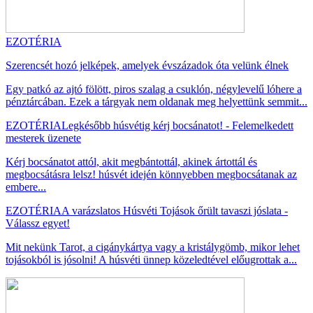
EZOTÉRIA
Szerencsét hozó jelképek, amelyek évszázadok óta velünk élnek
Egy patkó az ajtó fölött, piros szalag a csuklón, négylevelű lóhere a
pénztárcában. Ezek a tárgyak nem oldanak meg helyettünk semmit...
EZOTÉRIA
Legkésőbb húsvétig kérj bocsánatot! - Felemelkedett
mesterek üzenete
Kérj bocsánatot attól, akit megbántottál, akinek ártottál és
megbocsátásra lelsz! húsvét idején könnyebben megbocsátanak az
embere...
EZOTÉRIA
A varázslatos Húsvéti Tojások őrült tavaszi jóslata -
Válassz egyet!
Mit nekünk Tarot, a cigánykártya vagy a kristálygömb, mikor lehet
tojásokból is jósolni! A húsvéti ünnep közeledtével előugrottak a...