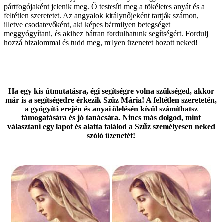
pártfogójaként jelenik meg. Ő testesíti meg a tökéletes anyát és a
feltétlen szeretetet. Az angyalok királynőjeként tartják számon,
illetve csodatevőként, aki képes bármilyen betegséget
meggyógyítani, és akihez bátran fordulhatunk segítségért. Fordulj
hozzá bizalommal és tudd meg, milyen üzenetet hozott neked!
Ha egy kis útmutatásra, égi segítségre volna szükséged, akkor
már is a segítségedre érkezik Szűz Mária! A feltétlen szeretetén,
a gyógyító erején és anyai ölelésén kívül számíthatsz
támogatására és jó tanácsára. Nincs más dolgod, mint
választani egy lapot és alatta találod a Szűz személyesen neked
szóló üzenetét!