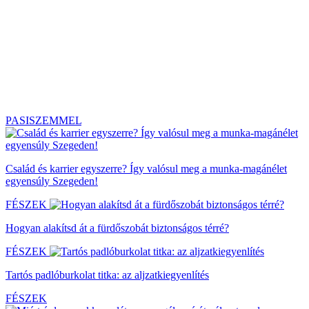
PASISZEMMEL
Család és karrier egyszerre? Így valósul meg a munka-magánélet
egyensúly Szegeden!
FÉSZEK
Hogyan alakítsd át a fürdőszobát biztonságos térré?
FÉSZEK
Tartós padlóburkolat titka: az aljzatkiegyenlítés
FÉSZEK