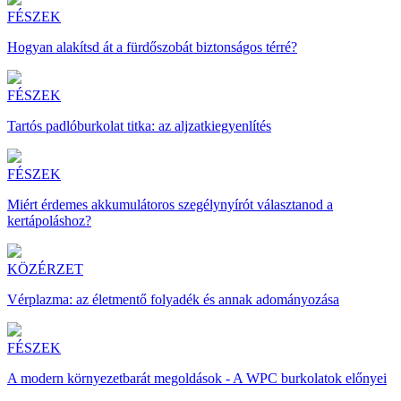
FÉSZEK
Hogyan alakítsd át a fürdőszobát biztonságos térré?
FÉSZEK
Tartós padlóburkolat titka: az aljzatkiegyenlítés
FÉSZEK
Miért érdemes akkumulátoros szegélynyírót választanod a
kertápoláshoz?
KÖZÉRZET
Vérplazma: az életmentő folyadék és annak adományozása
FÉSZEK
A modern környezetbarát megoldások - A WPC burkolatok előnyei