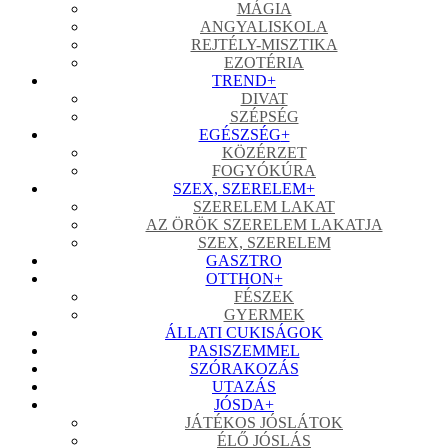
MÁGIA
ANGYALISKOLA
REJTÉLY-MISZTIKA
EZOTÉRIA
TREND
+
DIVAT
SZÉPSÉG
EGÉSZSÉG
+
KÖZÉRZET
FOGYÓKÚRA
SZEX, SZERELEM
+
SZERELEM LAKAT
AZ ÖRÖK SZERELEM LAKATJA
SZEX, SZERELEM
GASZTRO
OTTHON
+
FÉSZEK
GYERMEK
ÁLLATI CUKISÁGOK
PASISZEMMEL
SZÓRAKOZÁS
UTAZÁS
JÓSDA
+
JÁTÉKOS JÓSLÁTOK
ÉLŐ JÓSLÁS