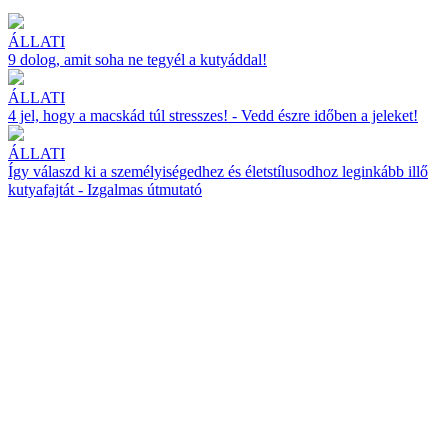
ÁLLATI
9 dolog, amit soha ne tegyél a kutyáddal!
ÁLLATI
4 jel, hogy a macskád túl stresszes! - Vedd észre időben a jeleket!
ÁLLATI
Így válaszd ki a személyiségedhez és életstílusodhoz leginkább illő
kutyafajtát - Izgalmas útmutató