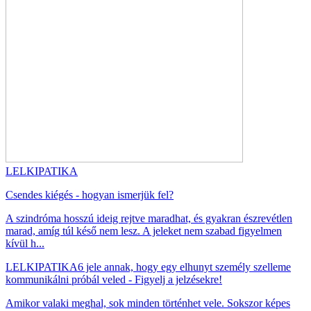
LELKIPATIKA
Csendes kiégés - hogyan ismerjük fel?
A szindróma hosszú ideig rejtve maradhat, és gyakran észrevétlen
marad, amíg túl késő nem lesz. A jeleket nem szabad figyelmen
kívül h...
LELKIPATIKA
6 jele annak, hogy egy elhunyt személy szelleme
kommunikálni próbál veled - Figyelj a jelzésekre!
Amikor valaki meghal, sok minden történhet vele. Sokszor képes