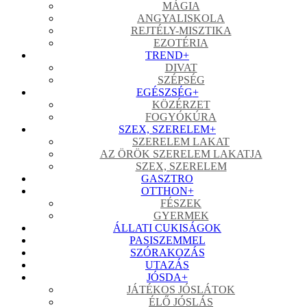
MÁGIA
ANGYALISKOLA
REJTÉLY-MISZTIKA
EZOTÉRIA
TREND
+
DIVAT
SZÉPSÉG
EGÉSZSÉG
+
KÖZÉRZET
FOGYÓKÚRA
SZEX, SZERELEM
+
SZERELEM LAKAT
AZ ÖRÖK SZERELEM LAKATJA
SZEX, SZERELEM
GASZTRO
OTTHON
+
FÉSZEK
GYERMEK
ÁLLATI CUKISÁGOK
PASISZEMMEL
SZÓRAKOZÁS
UTAZÁS
JÓSDA
+
JÁTÉKOS JÓSLÁTOK
ÉLŐ JÓSLÁS