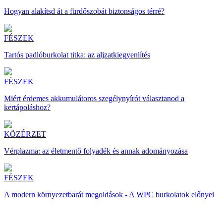
Hogyan alakítsd át a fürdőszobát biztonságos térré?
FÉSZEK
Tartós padlóburkolat titka: az aljzatkiegyenlítés
FÉSZEK
Miért érdemes akkumulátoros szegélynyírót választanod a
kertápoláshoz?
KÖZÉRZET
Vérplazma: az életmentő folyadék és annak adományozása
FÉSZEK
A modern környezetbarát megoldások - A WPC burkolatok előnyei