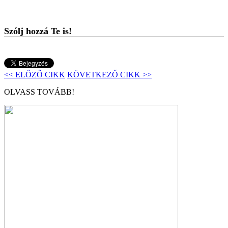
Szólj hozzá Te is!
<< ELŐZŐ CIKK
KÖVETKEZŐ CIKK >>
OLVASS TOVÁBB!