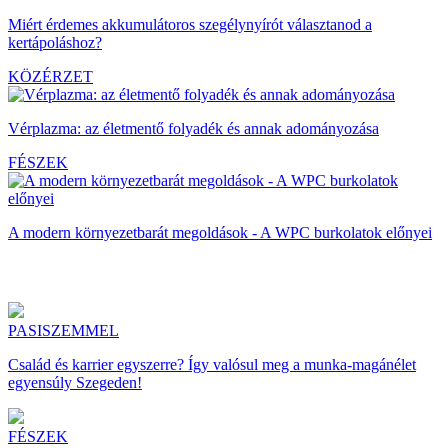
Miért érdemes akkumulátoros szegélynyírót választanod a
kertápoláshoz?
KÖZÉRZET
Vérplazma: az életmentő folyadék és annak adományozása
FÉSZEK
A modern környezetbarát megoldások - A WPC burkolatok előnyei
PASISZEMMEL
Család és karrier egyszerre? Így valósul meg a munka-magánélet
egyensúly Szegeden!
FÉSZEK