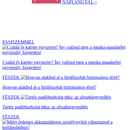
NAPI ANGYAL >
PASISZEMMEL
Család és karrier egyszerre? Így valósul meg a munka-magánélet
egyensúly Szegeden!
FÉSZEK
Hogyan alakítsd át a fürdőszobát biztonságos térré?
FÉSZEK
Tartós padlóburkolat titka: az aljzatkiegyenlítés
FÉSZEK