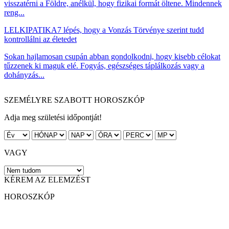
visszatérni a Földre, anélkül, hogy fizikai formát öltene. Mindennek
reng...
LELKIPATIKA
7 lépés, hogy a Vonzás Törvénye szerint tudd
kontrollálni az életedet
Sokan hajlamosan csupán abban gondolkodni, hogy kisebb célokat
tűzzenek ki maguk elé. Fogyás, egészséges táplálkozás vagy a
dohányzás...
SZEMÉLYRE SZABOTT HOROSZKÓP
Adja meg születési időpontját!
VAGY
KÉREM AZ ELEMZÉST
HOROSZKÓP