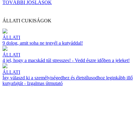
TOVÁBBI JÓSLÁSOK
ÁLLATI CUKISÁGOK
ÁLLATI
9 dolog, amit soha ne tegyél a kutyáddal!
ÁLLATI
4 jel, hogy a macskád túl stresszes! - Vedd észre időben a jeleket!
ÁLLATI
Így válaszd ki a személyiségedhez és életstílusodhoz leginkább illő
kutyafajtát - Izgalmas útmutató