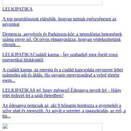
LELKIPATIKA
A top neurológusok elárulják, hogyan tartsuk egészségesen az
agyunkat
Demencia, agyvérzés és Parkinson-kór: a neurológiai betegségek
száma egyre nő. Öt orvos elmagyarázza, hogyan védekezhetünk
ellenük....
LELKIPATIKA
Családi karma - Így szabadulj meg őseid rossz
energetikai blokkjaitól
A családi karma, az energia és a család kapcsolata egyszerre lehet
számodra gát és áldás. Ha ugyanis megvizsgálod a veled történt
esem...
LELKIPATIKA
8 jel, hogy mérgező Édesanya nevelt fel – Hány
jelet fedezel fel a saját életedben?
Az édesanya nemcsak az, aki 9 hónapig hordozza a gyermekét a
szíve alatt és megszüli. Az anyát a szeretet, a ragaszkodás, az erő, a
tür...