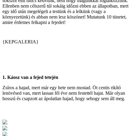
sokszor élni nincs kedvünk, nem hogy magunkkal foglalkozzunk.
Ellenben nem célszerű túl sokáig időzni ebben az állapotban, mert
egy idő után megelégeli a testünk és a lelkünk (vagy a
környezetünk) és abban nem lesz köszönet! Mutatunk 10 tünetet,
amire érdemes felkapni a fejedet!
{KEPGALERIA}
1. Káosz van a fejed tetején
Zsíros a hajad, mert már egy hete nem mostad. Öt centis rikító
lenövésed van, mert lassan fél éve nem festettél hajat. Már olyan
hosszú és csapzott az ápolatlan hajad, hogy sehogy sem áll meg.