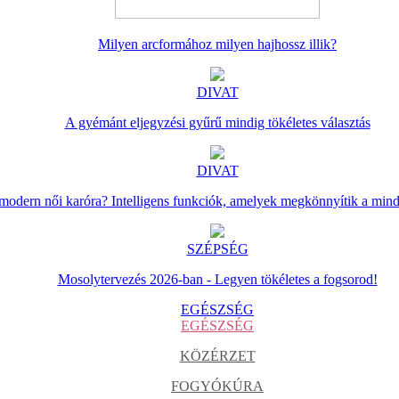
Milyen arcformához milyen hajhossz illik?
DIVAT
A gyémánt eljegyzési gyűrű mindig tökéletes választás
DIVAT
 modern női karóra? Intelligens funkciók, amelyek megkönnyítik a min
SZÉPSÉG
Mosolytervezés 2026-ban - Legyen tökéletes a fogsorod!
EGÉSZSÉG
EGÉSZSÉG
KÖZÉRZET
FOGYÓKÚRA