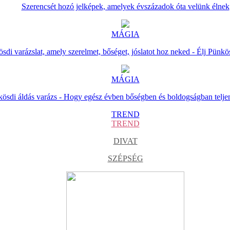
Szerencsét hozó jelképek, amelyek évszázadok óta velünk élnek
MÁGIA
sdi varázslat, amely szerelmet, bőséget, jóslatot hoz neked - Élj Pünkö
MÁGIA
ösdi áldás varázs - Hogy egész évben bőségben és boldogságban telje
TREND
TREND
DIVAT
SZÉPSÉG