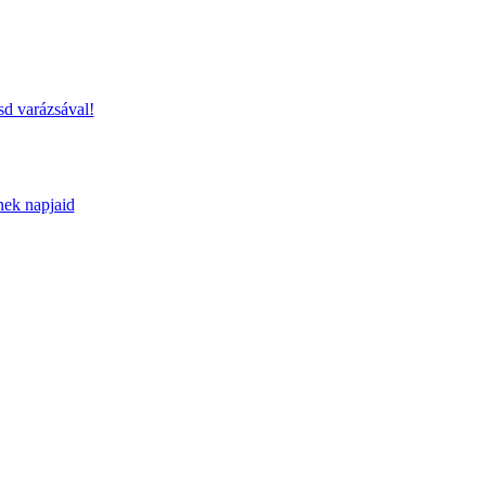
sd varázsával!
nek napjaid