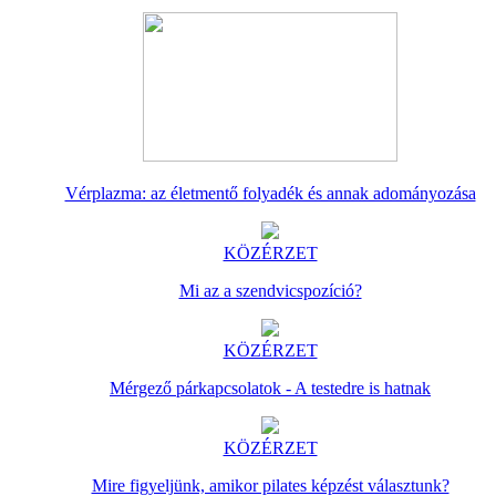
Vérplazma: az életmentő folyadék és annak adományozása
KÖZÉRZET
Mi az a szendvicspozíció?
KÖZÉRZET
Mérgező párkapcsolatok - A testedre is hatnak
KÖZÉRZET
Mire figyeljünk, amikor pilates képzést választunk?