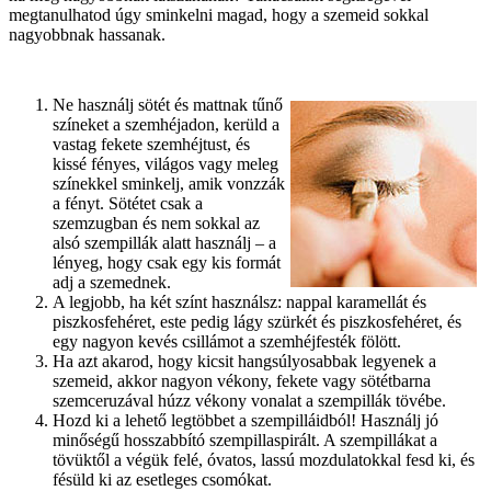
megtanulhatod úgy sminkelni magad, hogy a szemeid sokkal
nagyobbnak hassanak.
Ne használj sötét és mattnak tűnő
színeket a szemhéjadon, kerüld a
vastag fekete szemhéjtust, és
kissé fényes, világos vagy meleg
színekkel sminkelj, amik vonzzák
a fényt. Sötétet csak a
szemzugban és nem sokkal az
alsó szempillák alatt használj – a
lényeg, hogy csak egy kis formát
adj a szemednek.
A legjobb, ha két színt használsz: nappal karamellát és
piszkosfehéret, este pedig lágy szürkét és piszkosfehéret, és
egy nagyon kevés csillámot a szemhéjfesték fölött.
Ha azt akarod, hogy kicsit hangsúlyosabbak legyenek a
szemeid, akkor nagyon vékony, fekete vagy sötétbarna
szemceruzával húzz vékony vonalat a szempillák tövébe.
Hozd ki a lehető legtöbbet a szempilláidból! Használj jó
minőségű hosszabbító szempillaspirált. A szempillákat a
tövüktől a végük felé, óvatos, lassú mozdulatokkal fesd ki, és
fésüld ki az esetleges csomókat.