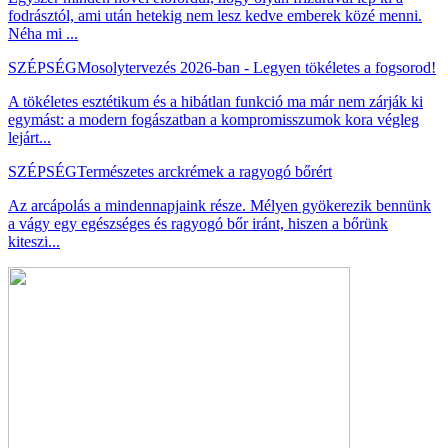
fodrásztól, ami után hetekig nem lesz kedve emberek közé menni.
Néha mi ...
SZÉPSÉG
Mosolytervezés 2026-ban - Legyen tökéletes a fogsorod!
A tökéletes esztétikum és a hibátlan funkció ma már nem zárják ki
egymást: a modern fogászatban a kompromisszumok kora végleg
lejárt...
SZÉPSÉG
Természetes arckrémek a ragyogó bőrért
Az arcápolás a mindennapjaink része. Mélyen gyökerezik bennünk
a vágy egy egészséges és ragyogó bőr iránt, hiszen a bőrünk
kiteszi...