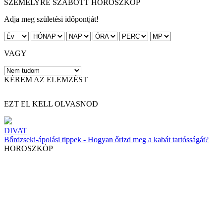
SZEMÉLYRE SZABOTT HOROSZKÓP
Adja meg születési időpontját!
VAGY
KÉREM AZ ELEMZÉST
EZT EL KELL OLVASNOD
DIVAT
Bőrdzseki-ápolási tippek - Hogyan őrizd meg a kabát tartósságát?
HOROSZKÓP