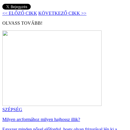
<< ELŐZŐ CIKK
KÖVETKEZŐ CIKK >>
OLVASS TOVÁBB!
SZÉPSÉG
Milyen arcformához milyen hajhossz illik?
Egyszer minden nővel előfordul, hogy olyan frizurával lép ki a