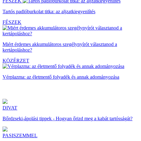
FÉSZEK
Tartós padlóburkolat titka: az aljzatkiegyenlítés
FÉSZEK
Miért érdemes akkumulátoros szegélynyírót választanod a
kertápoláshoz?
KÖZÉRZET
Vérplazma: az életmentő folyadék és annak adományozása
DIVAT
Bőrdzseki-ápolási tippek - Hogyan őrizd meg a kabát tartósságát?
PASISZEMMEL