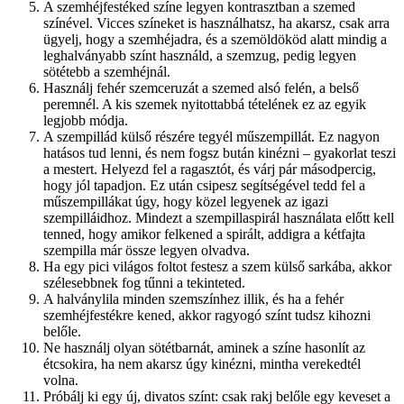
A szemhéjfestéked színe legyen kontrasztban a szemed
színével. Vicces színeket is használhatsz, ha akarsz, csak arra
ügyelj, hogy a szemhéjadra, és a szemöldököd alatt mindig a
leghalványabb színt használd, a szemzug, pedig legyen
sötétebb a szemhéjnál.
Használj fehér szemceruzát a szemed alsó felén, a belső
peremnél. A kis szemek nyitottabbá tételének ez az egyik
legjobb módja.
A szempillád külső részére tegyél műszempillát. Ez nagyon
hatásos tud lenni, és nem fogsz bután kinézni – gyakorlat teszi
a mestert. Helyezd fel a ragasztót, és várj pár másodpercig,
hogy jól tapadjon. Ez után csipesz segítségével tedd fel a
műszempillákat úgy, hogy közel legyenek az igazi
szempilláidhoz. Mindezt a szempillaspirál használata előtt kell
tenned, hogy amikor felkened a spirált, addigra a kétfajta
szempilla már össze legyen olvadva.
Ha egy pici világos foltot festesz a szem külső sarkába, akkor
szélesebbnek fog tűnni a tekinteted.
A halványlila minden szemszínhez illik, és ha a fehér
szemhéjfestékre kened, akkor ragyogó színt tudsz kihozni
belőle.
Ne használj olyan sötétbarnát, aminek a színe hasonlít az
étcsokira, ha nem akarsz úgy kinézni, mintha verekedtél
volna.
Próbálj ki egy új, divatos színt: csak rakj belőle egy keveset a