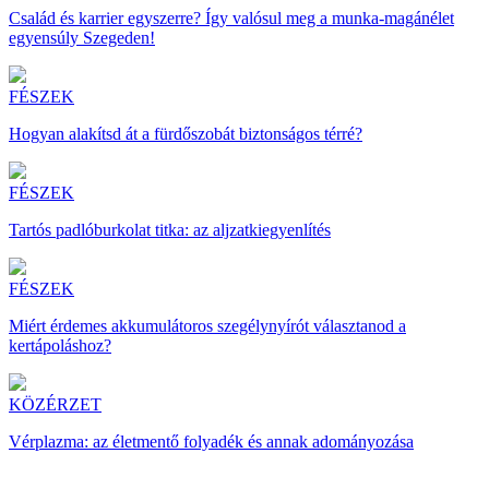
Család és karrier egyszerre? Így valósul meg a munka-magánélet
egyensúly Szegeden!
FÉSZEK
Hogyan alakítsd át a fürdőszobát biztonságos térré?
FÉSZEK
Tartós padlóburkolat titka: az aljzatkiegyenlítés
FÉSZEK
Miért érdemes akkumulátoros szegélynyírót választanod a
kertápoláshoz?
KÖZÉRZET
Vérplazma: az életmentő folyadék és annak adományozása