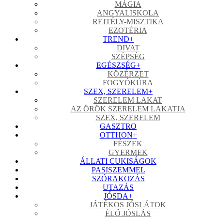
MÁGIA
ANGYALISKOLA
REJTÉLY-MISZTIKA
EZOTÉRIA
TREND
+
DIVAT
SZÉPSÉG
EGÉSZSÉG
+
KÖZÉRZET
FOGYÓKÚRA
SZEX, SZERELEM
+
SZERELEM LAKAT
AZ ÖRÖK SZERELEM LAKATJA
SZEX, SZERELEM
GASZTRO
OTTHON
+
FÉSZEK
GYERMEK
ÁLLATI CUKISÁGOK
PASISZEMMEL
SZÓRAKOZÁS
UTAZÁS
JÓSDA
+
JÁTÉKOS JÓSLÁTOK
ÉLŐ JÓSLÁS