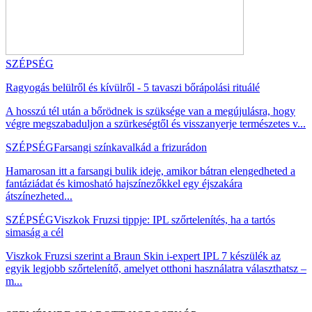
SZÉPSÉG
Ragyogás belülről és kívülről - 5 tavaszi bőrápolási rituálé
A hosszú tél után a bőrödnek is szüksége van a megújulásra, hogy
végre megszabaduljon a szürkeségtől és visszanyerje természetes v...
SZÉPSÉG
Farsangi színkavalkád a frizurádon
Hamarosan itt a farsangi bulik ideje, amikor bátran elengedheted a
fantáziádat és kimosható hajszínezőkkel egy éjszakára
átszínezheted...
SZÉPSÉG
Viszkok Fruzsi tippje: IPL szőrtelenítés, ha a tartós
simaság a cél
Viszkok Fruzsi szerint a Braun Skin i-expert IPL 7 készülék az
egyik legjobb szőrtelenítő, amelyet otthoni használatra választhatsz –
m...