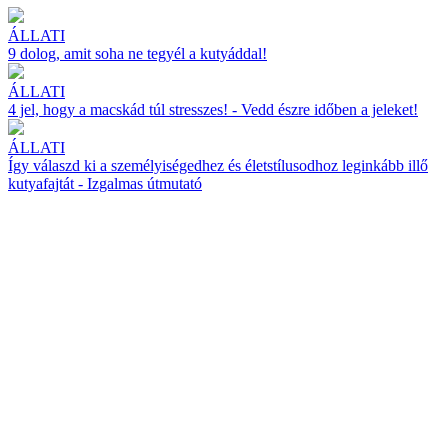
ÁLLATI
9 dolog, amit soha ne tegyél a kutyáddal!
ÁLLATI
4 jel, hogy a macskád túl stresszes! - Vedd észre időben a jeleket!
ÁLLATI
Így válaszd ki a személyiségedhez és életstílusodhoz leginkább illő
kutyafajtát - Izgalmas útmutató