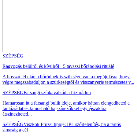
SZÉPSÉG
Ragyogás belülről és kívülről - 5 tavaszi bőrápolási rituálé
A hosszú tél után a bőrödnek is szüksége van a megújulásra, hogy
végre megszabaduljon a szürkeségtől és visszanyerje természetes v...
SZÉPSÉG
Farsangi színkavalkád a frizurádon
Hamarosan itt a farsangi bulik ideje, amikor bátran elengedheted a
fantáziádat és kimosható hajszínezőkkel egy éjszakára
átszínezheted...
SZÉPSÉG
Viszkok Fruzsi tippje: IPL szőrtelenítés, ha a tartós
simaság a cél