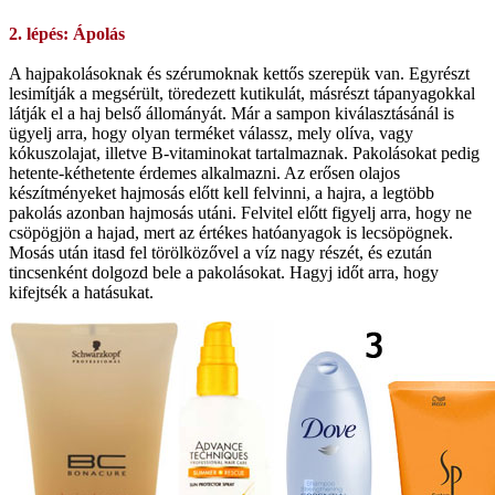
2. lépés: Ápolás
A hajpakolásoknak és szérumoknak kettős szerepük van. Egyrészt
lesimítják a megsérült, töredezett kutikulát, másrészt tápanyagokkal
látják el a haj belső állományát. Már a sampon kiválasztásánál is
ügyelj arra, hogy olyan terméket válassz, mely olíva, vagy
kókuszolajat, illetve B-vitaminokat tartalmaznak. Pakolásokat pedig
hetente-kéthetente érdemes alkalmazni. Az erősen olajos
készítményeket hajmosás előtt kell felvinni, a hajra, a legtöbb
pakolás azonban hajmosás utáni. Felvitel előtt figyelj arra, hogy ne
csöpögjön a hajad, mert az értékes hatóanyagok is lecsöpögnek.
Mosás után itasd fel törölközővel a víz nagy részét, és ezután
tincsenként dolgozd bele a pakolásokat. Hagyj időt arra, hogy
kifejtsék a hatásukat.