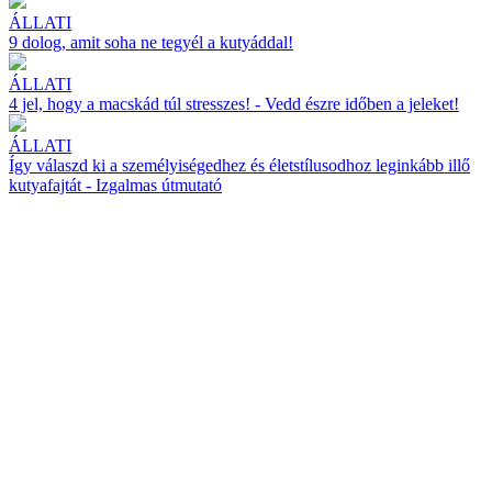
ÁLLATI
9 dolog, amit soha ne tegyél a kutyáddal!
ÁLLATI
4 jel, hogy a macskád túl stresszes! - Vedd észre időben a jeleket!
ÁLLATI
Így válaszd ki a személyiségedhez és életstílusodhoz leginkább illő
kutyafajtát - Izgalmas útmutató