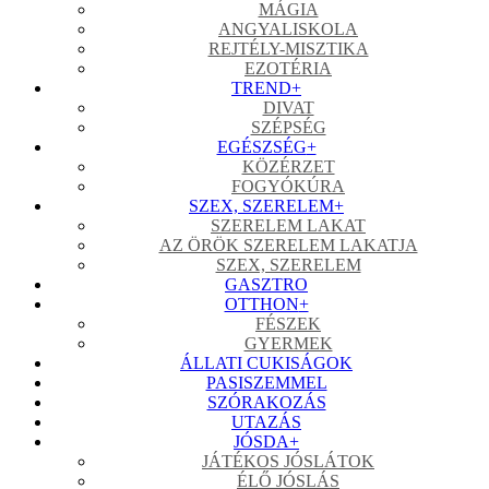
MÁGIA
ANGYALISKOLA
REJTÉLY-MISZTIKA
EZOTÉRIA
TREND
+
DIVAT
SZÉPSÉG
EGÉSZSÉG
+
KÖZÉRZET
FOGYÓKÚRA
SZEX, SZERELEM
+
SZERELEM LAKAT
AZ ÖRÖK SZERELEM LAKATJA
SZEX, SZERELEM
GASZTRO
OTTHON
+
FÉSZEK
GYERMEK
ÁLLATI CUKISÁGOK
PASISZEMMEL
SZÓRAKOZÁS
UTAZÁS
JÓSDA
+
JÁTÉKOS JÓSLÁTOK
ÉLŐ JÓSLÁS