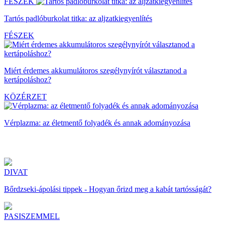
FÉSZEK
Tartós padlóburkolat titka: az aljzatkiegyenlítés
FÉSZEK
Miért érdemes akkumulátoros szegélynyírót választanod a
kertápoláshoz?
KÖZÉRZET
Vérplazma: az életmentő folyadék és annak adományozása
DIVAT
Bőrdzseki-ápolási tippek - Hogyan őrizd meg a kabát tartósságát?
PASISZEMMEL