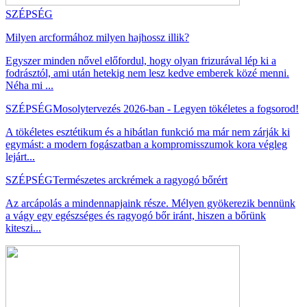
SZÉPSÉG
Milyen arcformához milyen hajhossz illik?
Egyszer minden nővel előfordul, hogy olyan frizurával lép ki a
fodrásztól, ami után hetekig nem lesz kedve emberek közé menni.
Néha mi ...
SZÉPSÉG
Mosolytervezés 2026-ban - Legyen tökéletes a fogsorod!
A tökéletes esztétikum és a hibátlan funkció ma már nem zárják ki
egymást: a modern fogászatban a kompromisszumok kora végleg
lejárt...
SZÉPSÉG
Természetes arckrémek a ragyogó bőrért
Az arcápolás a mindennapjaink része. Mélyen gyökerezik bennünk
a vágy egy egészséges és ragyogó bőr iránt, hiszen a bőrünk
kiteszi...