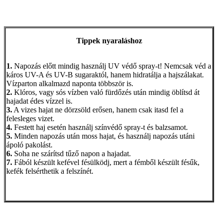
Tippek nyaraláshoz
1.
Napozás előtt mindig használj UV védő spray-t! Nemcsak véd a
káros UV-A és UV-B sugaraktól, hanem hidratálja a hajszálakat.
Vízparton alkalmazd naponta többször is.
2.
Klóros, vagy sós vízben való fürdőzés után mindig öblítsd át
hajadat édes vízzel is.
3.
A vizes hajat ne dörzsöld erősen, hanem csak itasd fel a
felesleges vizet.
4.
Festett haj esetén használj színvédő spray-t és balzsamot.
5.
Minden napozás után moss hajat, és használj napozás utáni
ápoló pakolást.
6.
Soha ne szárítsd tűző napon a hajadat.
7.
Fából készült kefével fésülködj, mert a fémből készült fésűk,
kefék felsérthetik a felszínét.