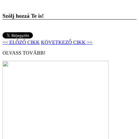
Szólj hozzá Te is!
<< ELŐZŐ CIKK
KÖVETKEZŐ CIKK >>
OLVASS TOVÁBB!