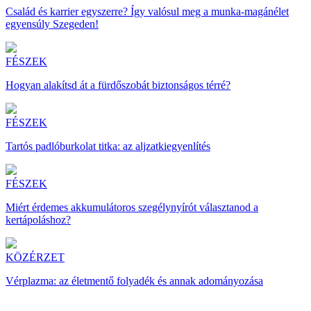
Család és karrier egyszerre? Így valósul meg a munka-magánélet
egyensúly Szegeden!
FÉSZEK
Hogyan alakítsd át a fürdőszobát biztonságos térré?
FÉSZEK
Tartós padlóburkolat titka: az aljzatkiegyenlítés
FÉSZEK
Miért érdemes akkumulátoros szegélynyírót választanod a
kertápoláshoz?
KÖZÉRZET
Vérplazma: az életmentő folyadék és annak adományozása