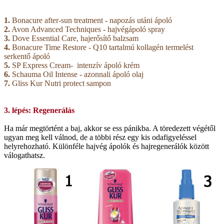
1.
Bonacure after-sun treatment - napozás utáni ápoló
2.
Avon Advanced Techniques - hajvégápoló spray
3.
Dove Essential Care, hajerősítő balzsam
4.
Bonacure Time Restore - Q10 tartalmú kollagén termelést
serkentő ápoló
5.
SP Express Cream- intenzív ápoló krém
6.
Schauma Oil Intense - azonnali ápoló olaj
7.
Gliss Kur Nutri protect sampon
3. lépés: Regenerálás
Ha már megtörtént a baj, akkor se ess pánikba. A töredezett végétől
ugyan meg kell válnod, de a többi rész egy kis odafigyeléssel
helyrehozható. Különféle hajvég ápolók és hajregenerálók között
válogathatsz.