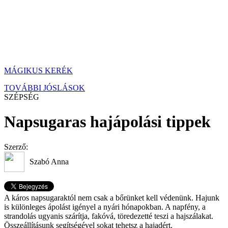
MÁGIKUS KERÉK
TOVÁBBI JÓSLÁSOK
SZÉPSÉG
Napsugaras hajápolási tippek
Szerző:
Szabó Anna
A káros napsugaraktól nem csak a bőrünket kell védenünk. Hajunk
is különleges ápolást igényel a nyári hónapokban. A napfény, a
strandolás ugyanis szárítja, fakóvá, töredezetté teszi a hajszálakat.
Összeállításunk segítségével sokat tehetsz a hajadért.