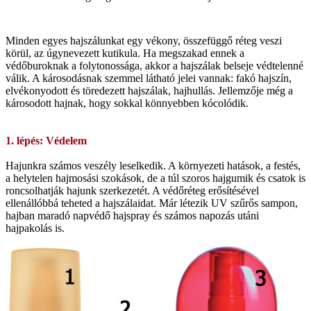
Minden egyes hajszálunkat egy vékony, összefüggő réteg veszi
körül, az úgynevezett kutikula. Ha megszakad ennek a
védőburoknak a folytonossága, akkor a hajszálak belseje védtelenné
válik. A károsodásnak szemmel látható jelei vannak: fakó hajszín,
elvékonyodott és töredezett hajszálak, hajhullás. Jellemzője még a
károsodott hajnak, hogy sokkal könnyebben kócolódik.
1. lépés: Védelem
Hajunkra számos veszély leselkedik. A környezeti hatások, a festés,
a helytelen hajmosási szokások, de a túl szoros hajgumik és csatok is
roncsolhatják hajunk szerkezetét. A védőréteg erősítésével
ellenállóbbá teheted a hajszálaidat. Már létezik UV szűrős sampon,
hajban maradó napvédő hajspray és számos napozás utáni
hajpakolás is.