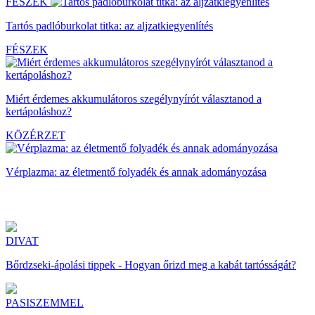
FÉSZEK
Tartós padlóburkolat titka: az aljzatkiegyenlítés
FÉSZEK
Miért érdemes akkumulátoros szegélynyírót választanod a
kertápoláshoz?
KÖZÉRZET
Vérplazma: az életmentő folyadék és annak adományozása
DIVAT
Bőrdzseki-ápolási tippek - Hogyan őrizd meg a kabát tartósságát?
PASISZEMMEL