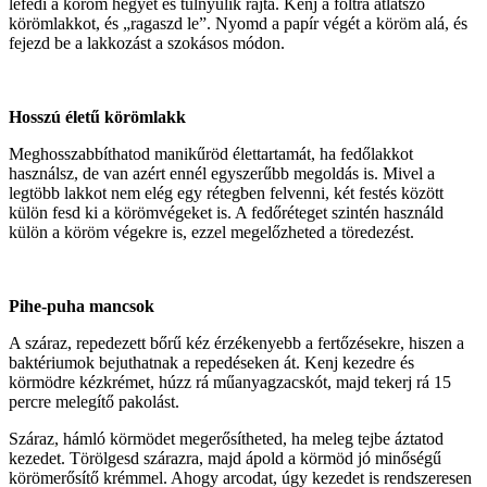
lefedi a köröm hegyét és túlnyúlik rajta. Kenj a foltra átlátszó
körömlakkot, és „ragaszd le”. Nyomd a papír végét a köröm alá, és
fejezd be a lakkozást a szokásos módon.
Hosszú életű körömlakk
Meghosszabbíthatod manikűröd élettartamát, ha fedőlakkot
használsz, de van azért ennél egyszerűbb megoldás is. Mivel a
legtöbb lakkot nem elég egy rétegben felvenni, két festés között
külön fesd ki a körömvégeket is. A fedőréteget szintén használd
külön a köröm végekre is, ezzel megelőzheted a töredezést.
Pihe-puha mancsok
A száraz, repedezett bőrű kéz érzékenyebb a fertőzésekre, hiszen a
baktériumok bejuthatnak a repedéseken át. Kenj kezedre és
körmödre kézkrémet, húzz rá műanyagzacskót, majd tekerj rá 15
percre melegítő pakolást.
Száraz, hámló körmödet megerősítheted, ha meleg tejbe áztatod
kezedet. Törölgesd szárazra, majd ápold a körmöd jó minőségű
körömerősítő krémmel. Ahogy arcodat, úgy kezedet is rendszeresen