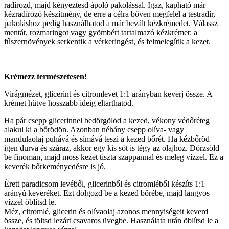
radírozd, majd kényeztesd ápoló pakolással. Igaz, kapható már
kézradírozó készítmény, de erre a célra bőven megfelel a testradír,
pakoláshoz pedig használhatod a már bevált kézkrémedet. Válassz
mentát, rozmaringot vagy gyömbért tartalmazó kézkrémet: a
fűszernövények serkentik a vérkeringést, és felmelegítik a kezet.
Krémezz természetesen!
Virágmézet, glicerint és citromlevet 1:1 arányban keverj össze. A
krémet hűtve hosszabb ideig eltarthatod.
Ha pár csepp glicerinnel bedörgölöd a kezed, vékony védőréteg
alakul ki a bőrödön. Azonban néhány csepp olíva- vagy
mandulaolaj puhává és simává teszi a kezed bőrét. Ha kézbőröd
igen durva és száraz, akkor egy kis sót is tégy az olajhoz. Dörzsöld
be finoman, majd moss kezet tiszta szappannal és meleg vízzel. Ez a
keverék bőrkeményedésre is jó.
Érett paradicsom levéből, glicerinből és citromléből készíts 1:1
arányú keveréket. Ezt dolgozd be a kezed bőrébe, majd langyos
vízzel öblítsd le.
Méz, citromlé, glicerin és olívaolaj azonos mennyiségeit keverd
össze, és töltsd lezárt csavaros üvegbe. Használata után öblítsd le a