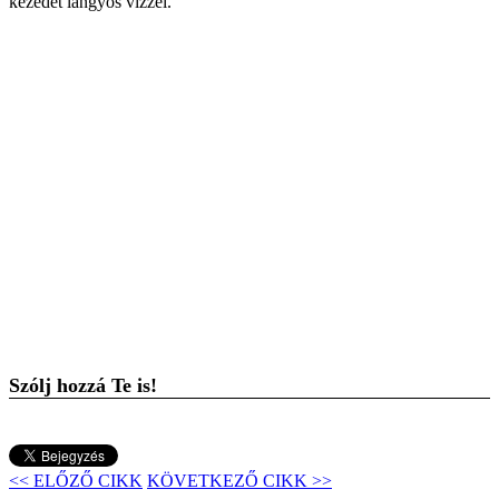
kezedet langyos vízzel.
Szólj hozzá Te is!
<< ELŐZŐ CIKK
KÖVETKEZŐ CIKK >>