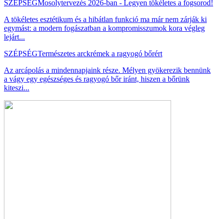
SZÉPSÉG
Mosolytervezés 2026-ban - Legyen tökéletes a fogsorod!
A tökéletes esztétikum és a hibátlan funkció ma már nem zárják ki
egymást: a modern fogászatban a kompromisszumok kora végleg
lejárt...
SZÉPSÉG
Természetes arckrémek a ragyogó bőrért
Az arcápolás a mindennapjaink része. Mélyen gyökerezik bennünk
a vágy egy egészséges és ragyogó bőr iránt, hiszen a bőrünk
kiteszi...