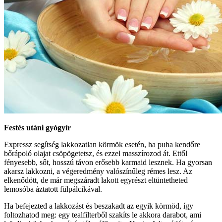
Festés utáni gyógyír
Expressz segítség lakkozatlan körmök esetén, ha puha kendőre
bőrápoló olajat csöpögetetsz, és ezzel masszírozod át. Ettől
fényesebb, sőt, hosszú távon erősebb karmaid lesznek. Ha gyorsan
akarsz lakkozni, a végeredmény valószínűleg rémes lesz. Az
elkenődött, de már megszáradt lakott egyrészt eltüntetheted
lemosóba áztatott fülpálcikával.
Ha befejezted a lakkozást és beszakadt az egyik körmöd, így
foltozhatod meg: egy tealfilterből szakíts le akkora darabot, ami