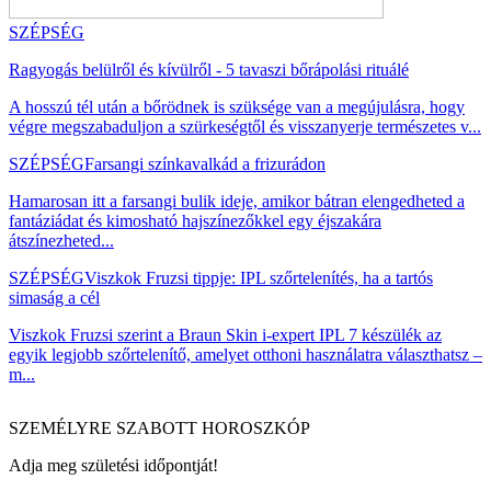
SZÉPSÉG
Ragyogás belülről és kívülről - 5 tavaszi bőrápolási rituálé
A hosszú tél után a bőrödnek is szüksége van a megújulásra, hogy
végre megszabaduljon a szürkeségtől és visszanyerje természetes v...
SZÉPSÉG
Farsangi színkavalkád a frizurádon
Hamarosan itt a farsangi bulik ideje, amikor bátran elengedheted a
fantáziádat és kimosható hajszínezőkkel egy éjszakára
átszínezheted...
SZÉPSÉG
Viszkok Fruzsi tippje: IPL szőrtelenítés, ha a tartós
simaság a cél
Viszkok Fruzsi szerint a Braun Skin i-expert IPL 7 készülék az
egyik legjobb szőrtelenítő, amelyet otthoni használatra választhatsz –
m...
SZEMÉLYRE SZABOTT HOROSZKÓP
Adja meg születési időpontját!