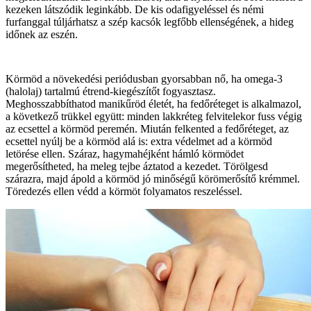
kezeken látszódik leginkább. De kis odafigyeléssel és némi
furfanggal túljárhatsz a szép kacsók legfőbb ellenségének, a hideg
időnek az eszén.
Körmöd a növekedési periódusban gyorsabban nő, ha omega-3
(halolaj) tartalmú étrend-kiegészítőt fogyasztasz.
Meghosszabbíthatod manikűröd életét, ha fedőréteget is alkalmazol,
a következő trükkel együtt: minden lakkréteg felvitelekor fuss végig
az ecsettel a körmöd peremén. Miután felkented a fedőréteget, az
ecsettel nyúlj be a körmöd alá is: extra védelmet ad a körmöd
letörése ellen. Száraz, hagymahéjként hámló körmödet
megerősítheted, ha meleg tejbe áztatod a kezedet. Törölgesd
szárazra, majd ápold a körmöd jó minőségű körömerősítő krémmel.
Töredezés ellen védd a körmöt folyamatos reszeléssel.