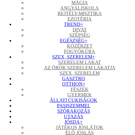
MÁGIA
ANGYALISKOLA
REJTÉLY-MISZTIKA
EZOTÉRIA
TREND
+
DIVAT
SZÉPSÉG
EGÉSZSÉG
+
KÖZÉRZET
FOGYÓKÚRA
SZEX, SZERELEM
+
SZERELEM LAKAT
AZ ÖRÖK SZERELEM LAKATJA
SZEX, SZERELEM
GASZTRO
OTTHON
+
FÉSZEK
GYERMEK
ÁLLATI CUKISÁGOK
PASISZEMMEL
SZÓRAKOZÁS
UTAZÁS
JÓSDA
+
JÁTÉKOS JÓSLÁTOK
ÉLŐ JÓSLÁS