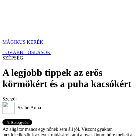
MÁGIKUS KERÉK
TOVÁBBI JÓSLÁSOK
SZÉPSÉG
A legjobb tippek az erős
körmökért és a puha kacsókért
Szerző:
Szabó Anna
Az aligátor mancs egy nőnek sem áll jól. Viszont gyakran
megfeledkezünk az évek múlásáról, ami a nyak finom bőre mellett a