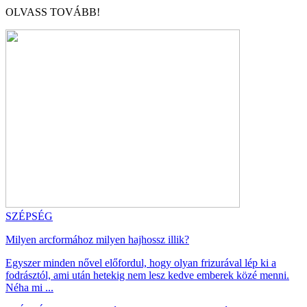
OLVASS TOVÁBB!
SZÉPSÉG
Milyen arcformához milyen hajhossz illik?
Egyszer minden nővel előfordul, hogy olyan frizurával lép ki a
fodrásztól, ami után hetekig nem lesz kedve emberek közé menni.
Néha mi ...