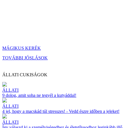
MÁGIKUS KERÉK
TOVÁBBI JÓSLÁSOK
ÁLLATI CUKISÁGOK
ÁLLATI
9 dolog, amit soha ne tegyél a kutyáddal!
ÁLLATI
4 jel, hogy a macskád túl stresszes! - Vedd észre időben a jeleket!
ÁLLATI
Így válaszd ki a személyiségedhez és életstílusodhoz leginkább illő