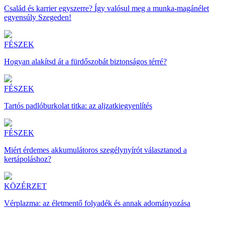
Család és karrier egyszerre? Így valósul meg a munka-magánélet
egyensúly Szegeden!
FÉSZEK
Hogyan alakítsd át a fürdőszobát biztonságos térré?
FÉSZEK
Tartós padlóburkolat titka: az aljzatkiegyenlítés
FÉSZEK
Miért érdemes akkumulátoros szegélynyírót választanod a
kertápoláshoz?
KÖZÉRZET
Vérplazma: az életmentő folyadék és annak adományozása