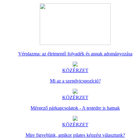
Vérplazma: az életmentő folyadék és annak adományozása
KÖZÉRZET
Mi az a szendvicspozíció?
KÖZÉRZET
Mérgező párkapcsolatok - A testedre is hatnak
KÖZÉRZET
Mire figyeljünk, amikor pilates képzést választunk?