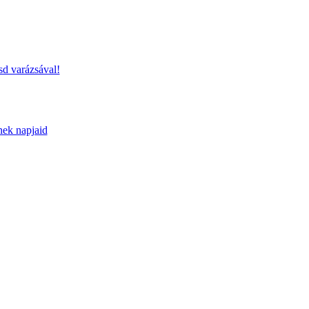
sd varázsával!
nek napjaid