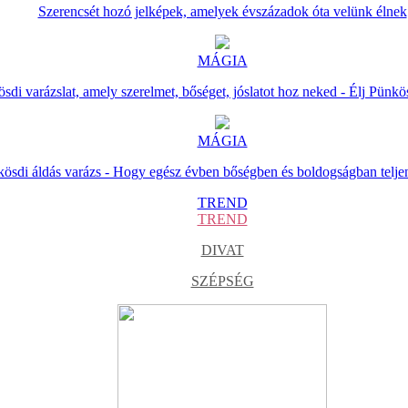
Szerencsét hozó jelképek, amelyek évszázadok óta velünk élnek
MÁGIA
sdi varázslat, amely szerelmet, bőséget, jóslatot hoz neked - Élj Pünkö
MÁGIA
ösdi áldás varázs - Hogy egész évben bőségben és boldogságban telje
TREND
TREND
DIVAT
SZÉPSÉG