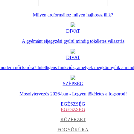
Milyen arcformához milyen hajhossz illik?
DIVAT
A gyémánt eljegyzési gyűrű mindig tökéletes választás
DIVAT
 modern női karóra? Intelligens funkciók, amelyek megkönnyítik a min
SZÉPSÉG
Mosolytervezés 2026-ban - Legyen tökéletes a fogsorod!
EGÉSZSÉG
EGÉSZSÉG
KÖZÉRZET
FOGYÓKÚRA