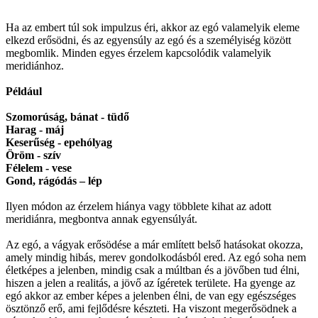
Ha az embert túl sok impulzus éri, akkor az egó valamelyik eleme
elkezd erősödni, és az egyensúly az egó és a személyiség között
megbomlik. Minden egyes érzelem kapcsolódik valamelyik
meridiánhoz.
Például
Szomorúság, bánat - tüdő
Harag - máj
Keserűség - epehólyag
Öröm - szív
Félelem - vese
Gond, rágódás – lép
Ilyen módon az érzelem hiánya vagy többlete kihat az adott
meridiánra, megbontva annak egyensúlyát.
Az egó, a vágyak erősödése a már említett belső hatásokat okozza,
amely mindig hibás, merev gondolkodásból ered. Az egó soha nem
életképes a jelenben, mindig csak a múltban és a jövőben tud élni,
hiszen a jelen a realitás, a jövő az ígéretek területe. Ha gyenge az
egó akkor az ember képes a jelenben élni, de van egy egészséges
ösztönző erő, ami fejlődésre készteti. Ha viszont megerősödnek a