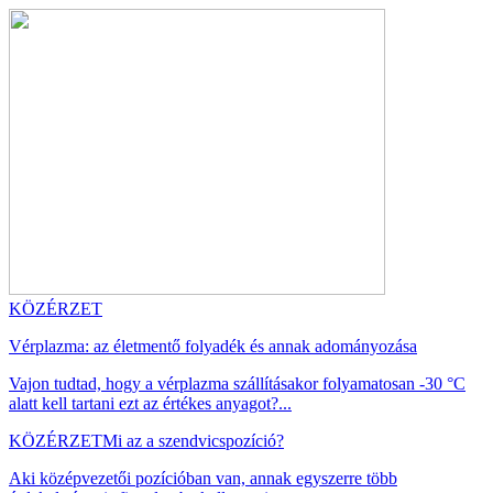
KÖZÉRZET
Vérplazma: az életmentő folyadék és annak adományozása
Vajon tudtad, hogy a vérplazma szállításakor folyamatosan -30 °C
alatt kell tartani ezt az értékes anyagot?...
KÖZÉRZET
Mi az a szendvicspozíció?
Aki középvezetői pozícióban van, annak egyszerre több