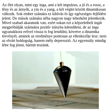
Az élet olyan, mint egy inga, ami a két impulzus, a jó és a rossz, a
fény és az árnyék, a yin és a yang, a két véglet között dinamikusan
változik. Sok ember számára ez kihívás és így egészséges fejlődést
jelent. De mások számára néha nagyon nagy teherként jelentkezik.
Mivel szabad akaratunk van, ezért sokan ezt a képzeletbeli ingát
megpróbálják számukra pozitív irányba kilendíteni, de az inga
ugyanakkora erővel vissza is fog lendülni, követve a dinamika
törvényét, aminek az eredménye pontosan az ellenkezője lesz: nem
az elvárt boldogság, hanem mély depresszió. Az egyensúly mindig
létre fog jönni, bármit teszünk.