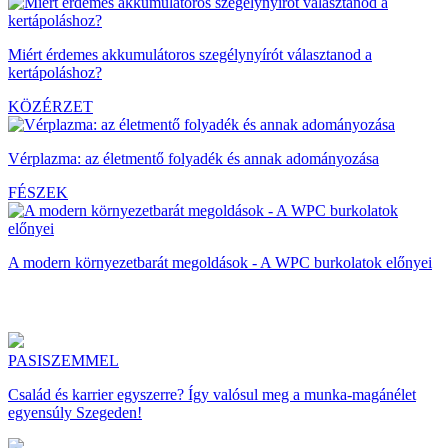
Miért érdemes akkumulátoros szegélynyírót választanod a
kertápoláshoz?
KÖZÉRZET
Vérplazma: az életmentő folyadék és annak adományozása
FÉSZEK
A modern környezetbarát megoldások - A WPC burkolatok előnyei
PASISZEMMEL
Család és karrier egyszerre? Így valósul meg a munka-magánélet
egyensúly Szegeden!