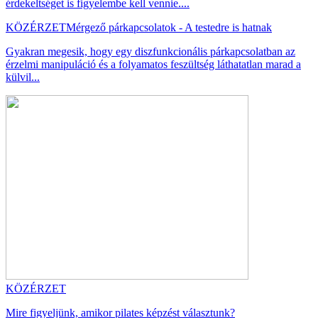
érdekeltséget is figyelembe kell vennie....
KÖZÉRZET
Mérgező párkapcsolatok - A testedre is hatnak
Gyakran megesik, hogy egy diszfunkcionális párkapcsolatban az
érzelmi manipuláció és a folyamatos feszültség láthatatlan marad a
külvil...
KÖZÉRZET
Mire figyeljünk, amikor pilates képzést választunk?