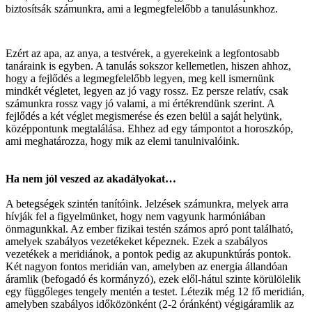
biztosítsák számunkra, ami a legmegfelelőbb a tanulásunkhoz.
Ezért az apa, az anya, a testvérek, a gyerekeink a legfontosabb
tanáraink is egyben. A tanulás sokszor kellemetlen, hiszen ahhoz,
hogy a fejlődés a legmegfelelőbb legyen, meg kell ismernünk
mindkét végletet, legyen az jó vagy rossz. Ez persze relatív, csak
számunkra rossz vagy jó valami, a mi értékrendünk szerint. A
fejlődés a két véglet megismerése és ezen belül a saját helyünk,
középpontunk megtalálása. Ehhez ad egy támpontot a horoszkóp,
ami meghatározza, hogy mik az elemi tanulnivalóink.
Ha nem jól veszed az akadályokat…
A betegségek szintén tanítóink. Jelzések számunkra, melyek arra
hívják fel a figyelmünket, hogy nem vagyunk harmóniában
önmagunkkal. Az ember fizikai testén számos apró pont található,
amelyek szabályos vezetékeket képeznek. Ezek a szabályos
vezetékek a meridiánok, a pontok pedig az akupunktúrás pontok.
Két nagyon fontos meridián van, amelyben az energia állandóan
áramlik (befogadó és kormányzó), ezek elől-hátul szinte körülölelik
egy függőleges tengely mentén a testet. Létezik még 12 fő meridián,
amelyben szabályos időközönként (2-2 óránként) végigáramlik az