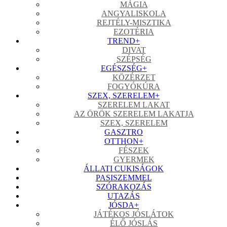
MÁGIA
ANGYALISKOLA
REJTÉLY-MISZTIKA
EZOTÉRIA
TREND
+
DIVAT
SZÉPSÉG
EGÉSZSÉG
+
KÖZÉRZET
FOGYÓKÚRA
SZEX, SZERELEM
+
SZERELEM LAKAT
AZ ÖRÖK SZERELEM LAKATJA
SZEX, SZERELEM
GASZTRO
OTTHON
+
FÉSZEK
GYERMEK
ÁLLATI CUKISÁGOK
PASISZEMMEL
SZÓRAKOZÁS
UTAZÁS
JÓSDA
+
JÁTÉKOS JÓSLÁTOK
ÉLŐ JÓSLÁS