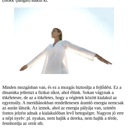
(blokk /pangás) alakul ki.
Minden mozgásban van, és ez a mozgás biztosítja a fejlődést. Ez a
dinamika jellemzi a fizikai síkot, ahol élünk. Sokan vágynak a
tökéletesre, de az a tökéletes, hogy a végletek között kialakul az
egyensúly. A meridiánokban rendellenesen áramló energia nemcsak
az aurán látszik. Az izmok, ahol az energia pályája van, szintén
fontos jelzést adnak a kialakulóban levő betegségre. Nagyon jó erre
a népi nyelv: pl. nyakas, nem hajlik a dereka, nem hajlik a térde,
fennhordja az orrát stb.