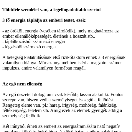
Többféle szemlélet van, a legelfogadottabb szerint
3 fő energia táplálja az emberi testet, ezek:
- az örökölt energia (vesében tárolódik), mely meghatározza az
ember ellenállóképességét, életének a hosszát stb.,
- táplálkozásból származó energia
- légzésből származó energia
A betegség kialakulásának első rizikófaktora ennek a 3 energiának
valamilyen hiánya. Már az anyaméhben is éri a magzatot számos
impulzus, amire valamilyen formában reagál.
Az egó nem ellenség
Az egó összetett dolog, ami csak később, lassan alakul ki. Fontos
szerepe van, hiszen védi a személyiséget és segíti a fejlődést.
Rengeteg eleme van, pl.: harag, irigység, mohóság, falánkság,
féltékenység, félelem stb. Amíg ezek az elemek gyengék addig a
személyiség fejlődik.
Két irányból érheti az embert az energiaáramlására ható negatív
impulzus: külső és belső úton. A külső hatás, amikor valakit egy