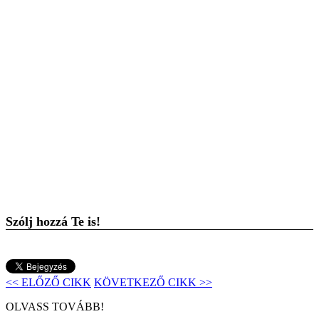
Szólj hozzá Te is!
<< ELŐZŐ CIKK
KÖVETKEZŐ CIKK >>
OLVASS TOVÁBB!