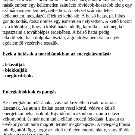
másik ember, egy kellemetlen szituáció rövidebb-hosszabb ideig egy
számára ismeretlen helyzetbe hoz. A helyzet számára lehet
kellemetlen, megalázó, félelmet keltő stb. A belső hatás, pl. hibás
gondolkodás, rossz döntés egy ismeretlen helyzetben. A kettő között
az a különbség hogy a külső hatás mindig karmikus, azt meg kell
tapasztalni a továbblépés érdekében. A belső hatás pedig
elkerülhető, ha a dolgokat tisztán, átgondolva nem valamelyik
egóelemtől vezérelve tesszük.
Ezek a hatások a meridiánokban az energiaáramlást:
- lelassítják
- blokkolják
- megfordítják.
Energiablokkok és pangás
Az energiák áramlásának a zavarai kezdetben csak az aurán
látszanak. Az aura a fizikai testet veszi körül, védve a külső
energetikai behatásoktól. Egy idő után azonban az aura elkezd
vékonyodni, és már nem tudja ellátni eredeti feladatát. Lassan az
elvékonyodott aura mögötti terület megbetegszik. A betegség típusa
mindig attól függ, hogy az adott területen energiahiány, vagy többlet