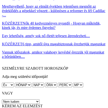
Megfigyelhető, hogy az elmúlt években jelentősen megnőtt az
érdeklődés a gépekkel végzett - különösen a reformer és fél Cadillac
-...
KÖZÉRZET
Nők 40 kedvezményes nyugdíj - Hogyan működik,
kinek jár, és mire érdemes figyelni?
Egy lehetőség, amely sok nő életét teljesen átrendezheti....
KÖZÉRZET
6 tipp, amitől újra magabiztosnak érezhetjük magunkat
Vannak időszakok, amikor valahogy kevésbé érezzük jól magunkat
a bőrünkben....
SZEMÉLYRE SZABOTT HOROSZKÓP
Adja meg születési időpontját!
VAGY
KÉREM AZ ELEMZÉST