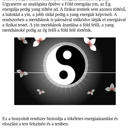
Ugyanerre az analógiára épülve a Föld energiája yin, az Ég
energiája pedig yang töltést ad. A fizikai testünk sem azonos töltésű,
a baloldal a yin, a jobb oldal pedig a yang energiát képviseli. A
rendszerben a meridiánok is párosával működve látják el energiával
a fizikai testet. A yin meridiánok áramlása a föld felől, a yang
meridiánoké pedig az ég felől a föld felé történik.
Ez a bonyolult rendszer biztosítja a tökéletes energiaáramlást és
eloszlást a test felszínén és a testben.