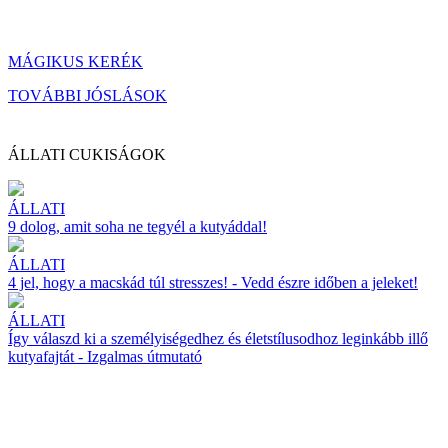
MÁGIKUS KERÉK
TOVÁBBI JÓSLÁSOK
ÁLLATI CUKISÁGOK
ÁLLATI
9 dolog, amit soha ne tegyél a kutyáddal!
ÁLLATI
4 jel, hogy a macskád túl stresszes! - Vedd észre időben a jeleket!
ÁLLATI
Így válaszd ki a személyiségedhez és életstílusodhoz leginkább illő
kutyafajtát - Izgalmas útmutató