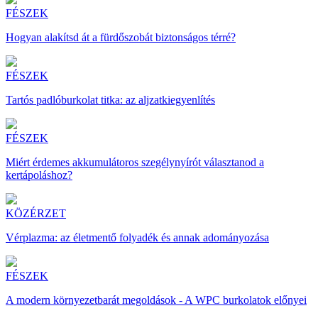
FÉSZEK
Hogyan alakítsd át a fürdőszobát biztonságos térré?
FÉSZEK
Tartós padlóburkolat titka: az aljzatkiegyenlítés
FÉSZEK
Miért érdemes akkumulátoros szegélynyírót választanod a
kertápoláshoz?
KÖZÉRZET
Vérplazma: az életmentő folyadék és annak adományozása
FÉSZEK
A modern környezetbarát megoldások - A WPC burkolatok előnyei