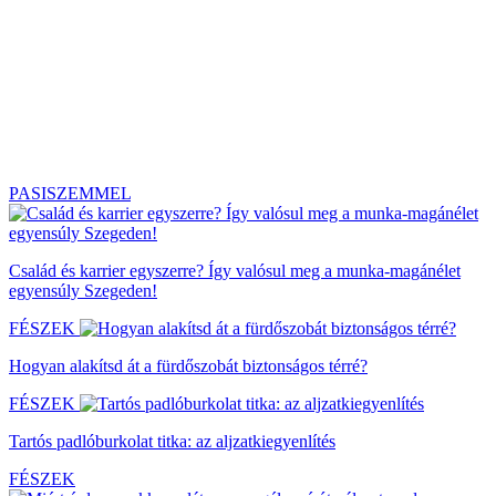
PASISZEMMEL
Család és karrier egyszerre? Így valósul meg a munka-magánélet
egyensúly Szegeden!
FÉSZEK
Hogyan alakítsd át a fürdőszobát biztonságos térré?
FÉSZEK
Tartós padlóburkolat titka: az aljzatkiegyenlítés
FÉSZEK