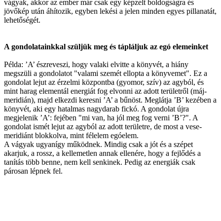
vágyak, akkor az ember már csak egy képzelt boldogságra és
jövőkép után áhítozik, egyben lekési a jelen minden egyes pillanatát,
lehetőségét.
A gondolatainkkal szüljük meg és tápláljuk az egó elemeinket
Példa: ’A’ észreveszi, hogy valaki elvitte a könyvét, a hiány
megszüli a gondolatot "valami szemét ellopta a könyvemet". Ez a
gondolat lejut az érzelmi központba (gyomor, szív) az agyból, és
mint harag elementál energiát fog elvonni az adott területről (máj-
meridián), majd elkezdi keresni ’A’ a bűnöst. Meglátja ’B’ kezében a
könyvét, aki egy hatalmas nagydarab fickó. A gondolat újra
megjelenik ’A’: fejében "mi van, ha jól meg fog verni ’B’?". A
gondolat ismét lejut az agyból az adott területre, de most a vese-
meridiánt blokkolva, mint félelem egóelem.
A vágyak ugyanígy működnek. Mindig csak a jót és a szépet
akarjuk, a rossz, a kellemetlen annak ellenére, hogy a fejlődés a
tanítás több benne, nem kell senkinek. Pedig az energiák csak
párosan lépnek fel.