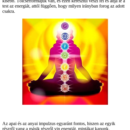
kisebb. Tölcsérformájuk van, és ezen keresztül veszi fel és adja le a
test az energiát, attól függően, hogy milyen irányban forog az adott
csakra.
Az apai és az anyai impulzus egyaránt fontos, hiszen az egyik
részről yang a másik részről yin energiát, mintákat kapunk.