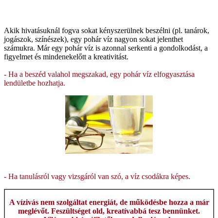
Akik hivatásuknál fogva sokat kényszerülnek beszélni (pl. tanárok,
jogászok, színészek), egy pohár víz nagyon sokat jelenthet
számukra. Már egy pohár víz is azonnal serkenti a gondolkodást, a
figyelmet és mindenekelőtt a kreativitást.
- Ha a beszéd valahol megszakad, egy pohár víz elfogyasztása
lendületbe hozhatja.
- Ha tanulásról vagy vizsgáról van szó, a víz csodákra képes.
A vízivás nem szolgáltat energiát, de működésbe hozza a már
meglévőt. Feszültséget old, kreatívabbá tesz bennünket.