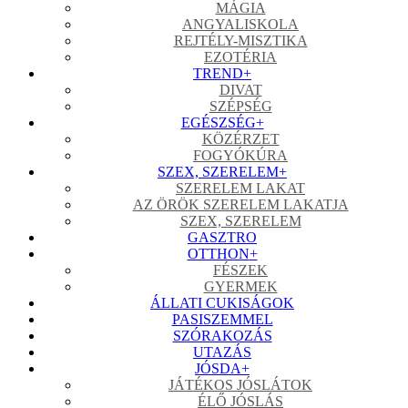
MÁGIA
ANGYALISKOLA
REJTÉLY-MISZTIKA
EZOTÉRIA
TREND
+
DIVAT
SZÉPSÉG
EGÉSZSÉG
+
KÖZÉRZET
FOGYÓKÚRA
SZEX, SZERELEM
+
SZERELEM LAKAT
AZ ÖRÖK SZERELEM LAKATJA
SZEX, SZERELEM
GASZTRO
OTTHON
+
FÉSZEK
GYERMEK
ÁLLATI CUKISÁGOK
PASISZEMMEL
SZÓRAKOZÁS
UTAZÁS
JÓSDA
+
JÁTÉKOS JÓSLÁTOK
ÉLŐ JÓSLÁS