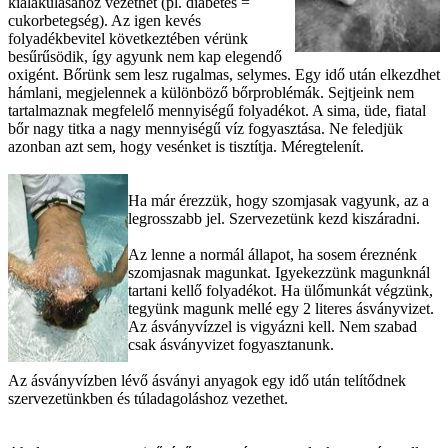
kialakulásához vezethet (pl. diabetes =
cukorbetegség). Az igen kevés
folyadékbevitel következtében vérünk
besűrűsödik, így agyunk nem kap elegendő
oxigént. Bőrünk sem lesz rugalmas, selymes. Egy idő után elkezdhet
hámlani, megjelennek a különböző bőrproblémák. Sejtjeink nem
tartalmaznak megfelelő mennyiségű folyadékot. A sima, üde, fiatal
bőr nagy titka a nagy mennyiségű víz fogyasztása. Ne feledjük
azonban azt sem, hogy vesénket is tisztítja. Méregtelenít.
Ha már érezzük, hogy szomjasak vagyunk, az a
legrosszabb jel. Szervezetünk kezd kiszáradni.
Az lenne a normál állapot, ha sosem éreznénk
szomjasnak magunkat. Igyekezzünk magunknál
tartani kellő folyadékot. Ha ülőmunkát végzünk,
tegyünk magunk mellé egy 2 literes ásványvizet.
Az ásványvízzel is vigyázni kell. Nem szabad
csak ásványvizet fogyasztanunk.
Az ásványvízben lévő ásványi anyagok egy idő után telítődnek
szervezetünkben és túladagoláshoz vezethet.