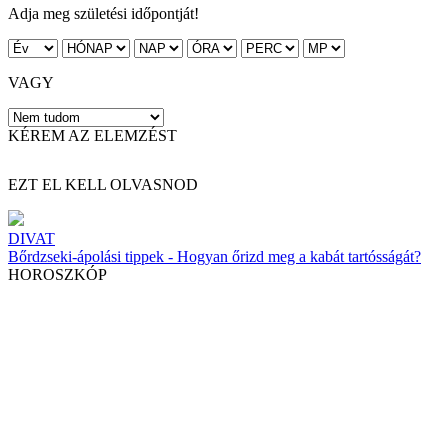
Adja meg születési időpontját!
VAGY
KÉREM AZ ELEMZÉST
EZT EL KELL OLVASNOD
DIVAT
Bőrdzseki-ápolási tippek - Hogyan őrizd meg a kabát tartósságát?
HOROSZKÓP