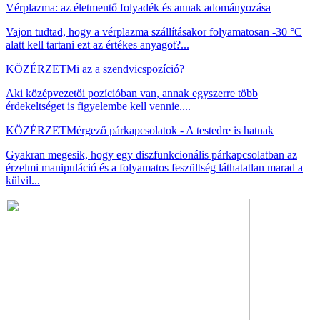
Vérplazma: az életmentő folyadék és annak adományozása
Vajon tudtad, hogy a vérplazma szállításakor folyamatosan -30 °C
alatt kell tartani ezt az értékes anyagot?...
KÖZÉRZET
Mi az a szendvicspozíció?
Aki középvezetői pozícióban van, annak egyszerre több
érdekeltséget is figyelembe kell vennie....
KÖZÉRZET
Mérgező párkapcsolatok - A testedre is hatnak
Gyakran megesik, hogy egy diszfunkcionális párkapcsolatban az
érzelmi manipuláció és a folyamatos feszültség láthatatlan marad a
külvil...