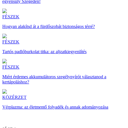
egyensúly Szegeden!
FÉSZEK
Hogyan alakítsd át a fürdőszobát biztonságos térré?
FÉSZEK
Tartós padlóburkolat titka: az aljzatkiegyenlítés
FÉSZEK
Miért érdemes akkumulátoros szegélynyírót választanod a
kertápoláshoz?
KÖZÉRZET
Vérplazma: az életmentő folyadék és annak adományozása