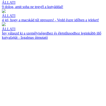
ÁLLATI
9 dolog, amit soha ne tegyél a kutyáddal!
ÁLLATI
4 jel, hogy a macskád túl stresszes! - Vedd észre időben a jeleket!
ÁLLATI
Így válaszd ki a személyiségedhez és életstílusodhoz leginkább illő
kutyafajtát - Izgalmas útmutató