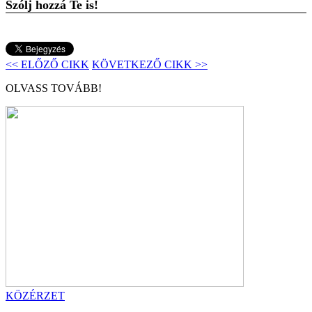
Szólj hozzá Te is!
<< ELŐZŐ CIKK
KÖVETKEZŐ CIKK >>
OLVASS TOVÁBB!
KÖZÉRZET