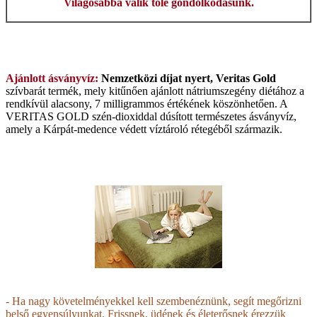
Világosabbá válik tőle gondolkodásunk.
Ajánlott ásványvíz:
Nemzetközi díjat nyert, Veritas Gold
szívbarát termék, mely kitűnően ajánlott nátriumszegény diétához a
rendkívül alacsony, 7 milligrammos értékének köszönhetően.
A
VERITAS GOLD szén-dioxiddal dúsított természetes ásványvíz,
amely a Kárpát-medence védett víztároló rétegéből származik.
- Ha nagy követelményekkel kell szembenéznünk, segít megőrizni
belső egyensúlyunkat. Frissnek, üdének és életerősnek érezzük