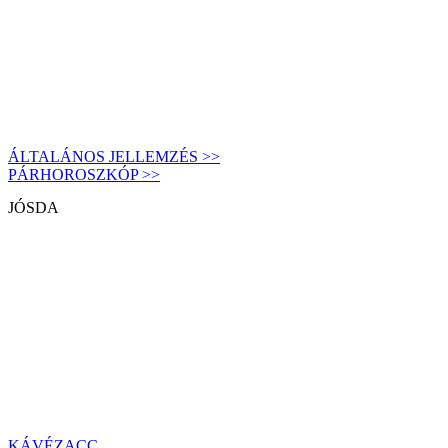
ÁLTALÁNOS JELLEMZÉS >>
PÁRHOROSZKÓP >>
JÓSDA
KÁVÉZACC