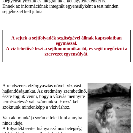
kiegyensúlyozzuk és integráljuk a két agyféltekénket is.
Ennek az információnak integrált egyensúlyként a test minden
sejtjéhez el kell jutnia.
A sejtek a sejtfolyadék segítségével állnak kapcsolatban
egymással.
A víz lehetővé teszi a sejtkommunikációt, és segít megőrizni a
szervezet egyensúlyát.
A rendszeres vízfogyasztás növeli vízivási
hajlandóságunkat. Az eredmény szembetűnő,
észre fogjuk venni, hogy a vízivás mennyire
természetessé vált számunkra. Hozzá kell
szoknunk mindenképp a víziváshoz.
Van aki munkája során elfelejt inni annyira
nincs ideje.
A folyadékbevitel hiánya számos betegség