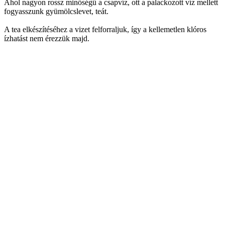
Ahol nagyon rossz minőségű a csapvíz, ott a palackozott víz mellett
fogyasszunk gyümölcslevet, teát.
A tea elkészítéséhez a vizet felforraljuk, így a kellemetlen klóros
ízhatást nem érezzük majd.