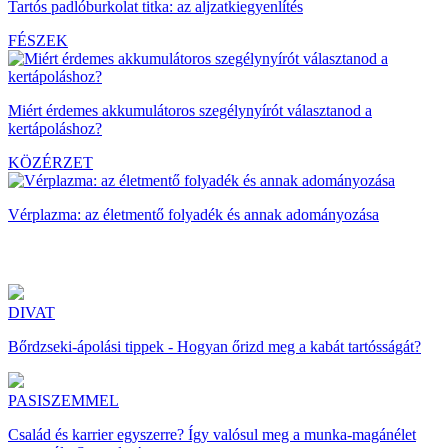
Tartós padlóburkolat titka: az aljzatkiegyenlítés
FÉSZEK
Miért érdemes akkumulátoros szegélynyírót választanod a
kertápoláshoz?
KÖZÉRZET
Vérplazma: az életmentő folyadék és annak adományozása
DIVAT
Bőrdzseki-ápolási tippek - Hogyan őrizd meg a kabát tartósságát?
PASISZEMMEL
Család és karrier egyszerre? Így valósul meg a munka-magánélet