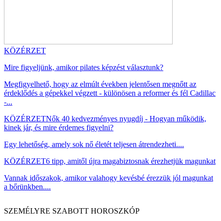
KÖZÉRZET
Mire figyeljünk, amikor pilates képzést választunk?
Megfigyelhető, hogy az elmúlt években jelentősen megnőtt az
érdeklődés a gépekkel végzett - különösen a reformer és fél Cadillac
-...
KÖZÉRZET
Nők 40 kedvezményes nyugdíj - Hogyan működik,
kinek jár, és mire érdemes figyelni?
Egy lehetőség, amely sok nő életét teljesen átrendezheti....
KÖZÉRZET
6 tipp, amitől újra magabiztosnak érezhetjük magunkat
Vannak időszakok, amikor valahogy kevésbé érezzük jól magunkat
a bőrünkben....
SZEMÉLYRE SZABOTT HOROSZKÓP