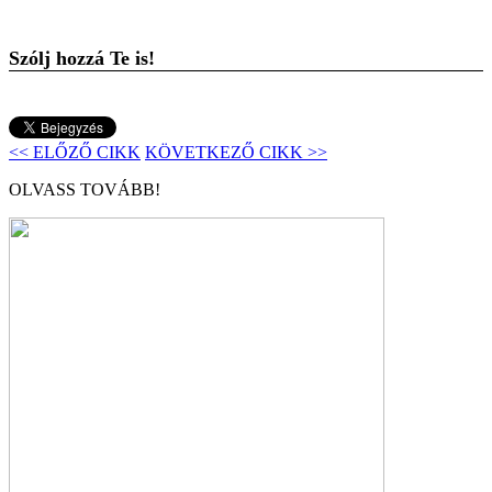
Szólj hozzá Te is!
<< ELŐZŐ CIKK
KÖVETKEZŐ CIKK >>
OLVASS TOVÁBB!