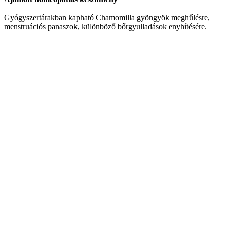
Gyógyszertárakban kapható Chamomilla gyöngyök meghűlésre,
menstruációs panaszok, különböző bőrgyulladások enyhítésére.