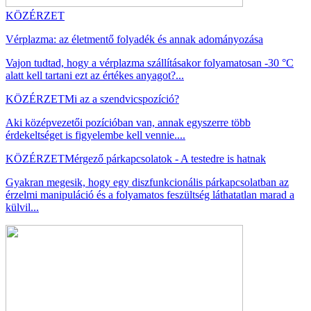
KÖZÉRZET
Vérplazma: az életmentő folyadék és annak adományozása
Vajon tudtad, hogy a vérplazma szállításakor folyamatosan -30 °C
alatt kell tartani ezt az értékes anyagot?...
KÖZÉRZET
Mi az a szendvicspozíció?
Aki középvezetői pozícióban van, annak egyszerre több
érdekeltséget is figyelembe kell vennie....
KÖZÉRZET
Mérgező párkapcsolatok - A testedre is hatnak
Gyakran megesik, hogy egy diszfunkcionális párkapcsolatban az
érzelmi manipuláció és a folyamatos feszültség láthatatlan marad a
külvil...