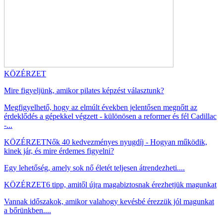
KÖZÉRZET
Mire figyeljünk, amikor pilates képzést választunk?
Megfigyelhető, hogy az elmúlt években jelentősen megnőtt az
érdeklődés a gépekkel végzett - különösen a reformer és fél Cadillac
-...
KÖZÉRZET
Nők 40 kedvezményes nyugdíj - Hogyan működik,
kinek jár, és mire érdemes figyelni?
Egy lehetőség, amely sok nő életét teljesen átrendezheti....
KÖZÉRZET
6 tipp, amitől újra magabiztosnak érezhetjük magunkat
Vannak időszakok, amikor valahogy kevésbé érezzük jól magunkat
a bőrünkben....