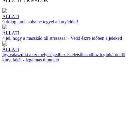
ÁLLATI CUKISÁGOK
ÁLLATI
9 dolog, amit soha ne tegyél a kutyáddal!
ÁLLATI
4 jel, hogy a macskád túl stresszes! - Vedd észre időben a jeleket!
ÁLLATI
Így válaszd ki a személyiségedhez és életstílusodhoz leginkább illő
kutyafajtát - Izgalmas útmutató