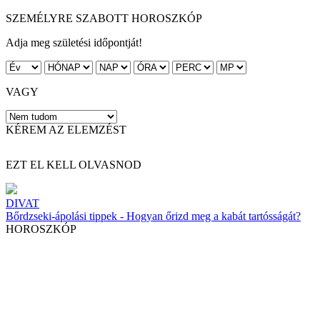
SZEMÉLYRE SZABOTT HOROSZKÓP
Adja meg születési időpontját!
VAGY
KÉREM AZ ELEMZÉST
EZT EL KELL OLVASNOD
DIVAT
Bőrdzseki-ápolási tippek - Hogyan őrizd meg a kabát tartósságát?
HOROSZKÓP