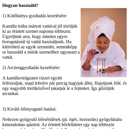
Hogyan használd?
1) Kötőhártya gyulladás kezelésére:
Kamilla teába mártott vattával jól töröljük
ki az érintett szemet naponta többször.
Ügyeljünk arra, hogy minden egyes
borogatásnál új vattát használjunk. Ha
kitörölted az egyik szemedet, semmiképp
se használd a másik szemedhez ugyanazt a
vattát.
2) Arcüreggyulladás kezelésére:
A kamillavirágzatot vízzel együtt
felforraljuk, majd lefedve pár percig hagyjuk állni. Hajoljunk fölé, és
egy nagyobb törölközővel takarjuk le a fejünket. Így gőzöljük
arcunkat.
3) Kiváló bőrnyugtató hatású:
Nehezen gyógyuló bőrsérülések (pl. égés, horzsolás) gyógyítására
kimondottan ajánlott. Az érintett bőrfelületet egy nap többször