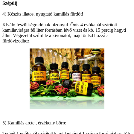
Szépülj
4) Készíts illatos, nyugtató kamillás fürdőt!
Kiváló feszültségoldónak bizonyul. Önts 4 evőkanál szárított
kamillavirágra fél liter forrásban lévő vizet és kb. 15 percig hagyd
állni. Végezetül szűrd le a kivonatot, majd öntsd hozzá a
fürdővizedhez.
5) Kamillás arctej, érzékeny bőrre
Tegyél 1 evőkanál szárított kamillavirágot 1 csésze forró vízhez. Kb.