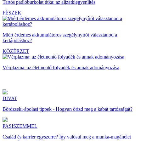
Tartós padlóburkolat titka: az aljzatkiegyenlítés
FÉSZEK
Miért érdemes akkumulátoros szegélynyírót választanod a
kertápoláshoz?
KÖZÉRZET
Vérplazma: az életmentő folyadék és annak adományozása
DIVAT
Bőrdzseki-ápolási tippek - Hogyan őrizd meg a kabát tartósságát?
PASISZEMMEL
Család és karrier egyszerre? Így valósul meg a munka-magánélet