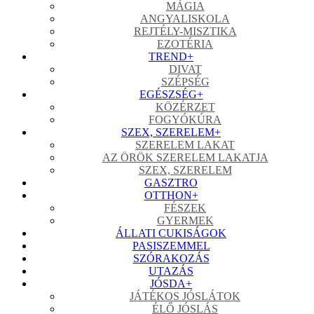
MÁGIA
ANGYALISKOLA
REJTÉLY-MISZTIKA
EZOTÉRIA
TREND
+
DIVAT
SZÉPSÉG
EGÉSZSÉG
+
KÖZÉRZET
FOGYÓKÚRA
SZEX, SZERELEM
+
SZERELEM LAKAT
AZ ÖRÖK SZERELEM LAKATJA
SZEX, SZERELEM
GASZTRO
OTTHON
+
FÉSZEK
GYERMEK
ÁLLATI CUKISÁGOK
PASISZEMMEL
SZÓRAKOZÁS
UTAZÁS
JÓSDA
+
JÁTÉKOS JÓSLÁTOK
ÉLŐ JÓSLÁS