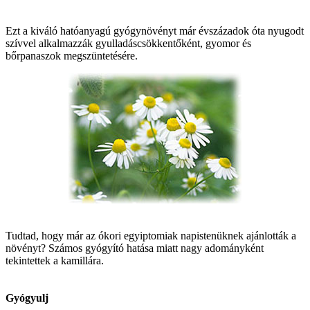
Ezt a kiváló hatóanyagú gyógynövényt már évszázadok óta nyugodt
szívvel alkalmazzák gyulladáscsökkentőként, gyomor és
bőrpanaszok megszüntetésére.
Tudtad, hogy már az ókori egyiptomiak napistenüknek ajánlották a
növényt? Számos gyógyító hatása miatt nagy adományként
tekintettek a kamillára.
Gyógyulj