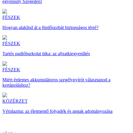
egyensúly Szegeden!
FÉSZEK
Hogyan alakítsd át a fürdőszobát biztonságos térré?
FÉSZEK
Tartós padlóburkolat titka: az aljzatkiegyenlítés
FÉSZEK
Miért érdemes akkumulátoros szegélynyírót választanod a
kertápoláshoz?
KÖZÉRZET
Vérplazma: az életmentő folyadék és annak adományozása