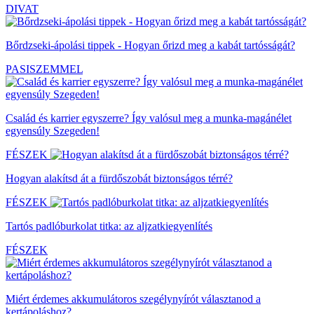
DIVAT
Bőrdzseki-ápolási tippek - Hogyan őrizd meg a kabát tartósságát?
PASISZEMMEL
Család és karrier egyszerre? Így valósul meg a munka-magánélet
egyensúly Szegeden!
FÉSZEK
Hogyan alakítsd át a fürdőszobát biztonságos térré?
FÉSZEK
Tartós padlóburkolat titka: az aljzatkiegyenlítés
FÉSZEK
Miért érdemes akkumulátoros szegélynyírót választanod a
kertápoláshoz?