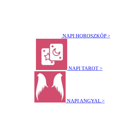
NAPI HOROSZKÓP >
NAPI TAROT >
NAPI ANGYAL >