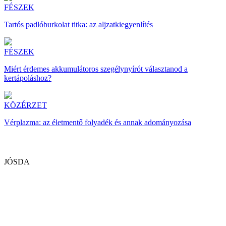
FÉSZEK
Tartós padlóburkolat titka: az aljzatkiegyenlítés
FÉSZEK
Miért érdemes akkumulátoros szegélynyírót választanod a
kertápoláshoz?
KÖZÉRZET
Vérplazma: az életmentő folyadék és annak adományozása
JÓSDA