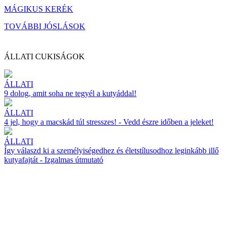
MÁGIKUS KERÉK
TOVÁBBI JÓSLÁSOK
ÁLLATI CUKISÁGOK
ÁLLATI
9 dolog, amit soha ne tegyél a kutyáddal!
ÁLLATI
4 jel, hogy a macskád túl stresszes! - Vedd észre időben a jeleket!
ÁLLATI
Így válaszd ki a személyiségedhez és életstílusodhoz leginkább illő
kutyafajtát - Izgalmas útmutató