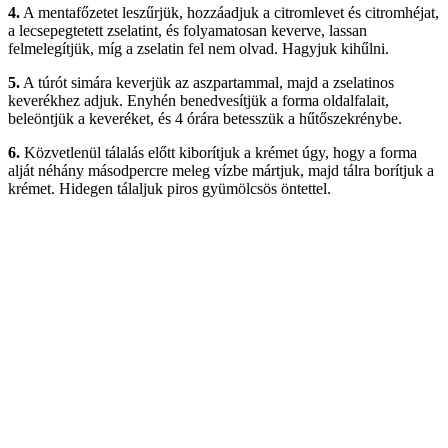
4.
A mentafőzetet leszűrjük, hozzáadjuk a citromlevet és citromhéjat,
a lecsepegtetett zselatint, és folyamatosan keverve, lassan
felmelegítjük, míg a zselatin fel nem olvad. Hagyjuk kihűlni.
5.
A túrót simára keverjük az aszpartammal, majd a zselatinos
keverékhez adjuk. Enyhén benedvesítjük a forma oldalfalait,
beleöntjük a keveréket, és 4 órára betesszük a hűtőszekrénybe.
6.
Közvetlenül tálalás előtt kiborítjuk a krémet úgy, hogy a forma
alját néhány másodpercre meleg vízbe mártjuk, majd tálra borítjuk a
krémet. Hidegen tálaljuk piros gyümölcsös öntettel.