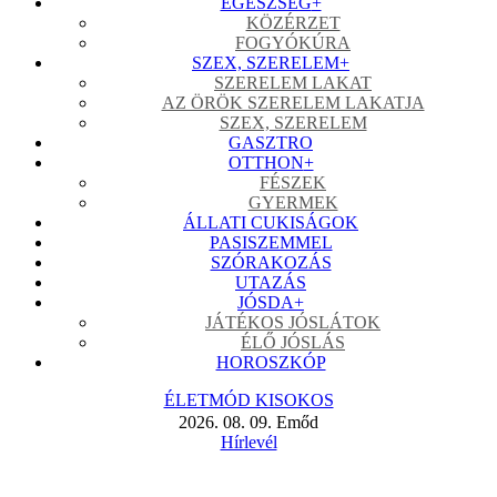
EGÉSZSÉG
+
KÖZÉRZET
FOGYÓKÚRA
SZEX, SZERELEM
+
SZERELEM LAKAT
AZ ÖRÖK SZERELEM LAKATJA
SZEX, SZERELEM
GASZTRO
OTTHON
+
FÉSZEK
GYERMEK
ÁLLATI CUKISÁGOK
PASISZEMMEL
SZÓRAKOZÁS
UTAZÁS
JÓSDA
+
JÁTÉKOS JÓSLÁTOK
ÉLŐ JÓSLÁS
HOROSZKÓP
ÉLETMÓD KISOKOS
2026. 08. 09. Emőd
Hírlevél