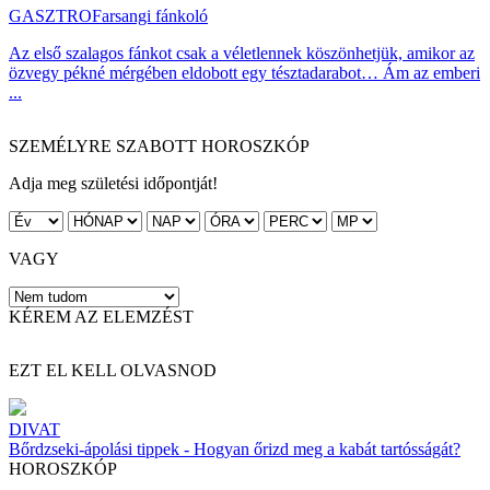
GASZTRO
Farsangi fánkoló
Az első szalagos fánkot csak a véletlennek köszönhetjük, amikor az
özvegy pékné mérgében eldobott egy tésztadarabot… Ám az emberi
...
SZEMÉLYRE SZABOTT HOROSZKÓP
Adja meg születési időpontját!
VAGY
KÉREM AZ ELEMZÉST
EZT EL KELL OLVASNOD
DIVAT
Bőrdzseki-ápolási tippek - Hogyan őrizd meg a kabát tartósságát?
HOROSZKÓP