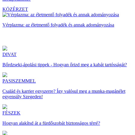
KÖZÉRZET
Vérplazma: az életmentő folyadék és annak adományozása
DIVAT
Bőrdzseki-ápolási tippek - Hogyan őrizd meg a kabát tartósságát?
PASISZEMMEL
Család és karrier egyszerre? Így valósul meg a munka-magánélet
egyensúly Szegeden!
FÉSZEK
Hogyan alakítsd át a fürdőszobát biztonságos térré?