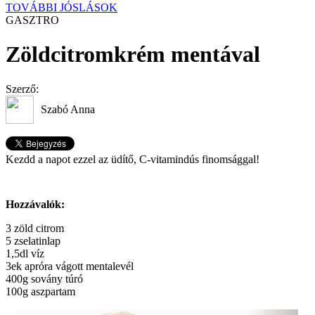
TOVÁBBI JÓSLÁSOK
GASZTRO
Zöldcitromkrém mentával
Szerző:
Szabó Anna
Kezdd a napot ezzel az üdítő, C-vitamindús finomsággal!
Hozzávalók:
3 zöld citrom
5 zselatinlap
1,5dl víz
3ek apróra vágott mentalevél
400g sovány túró
100g aszpartam