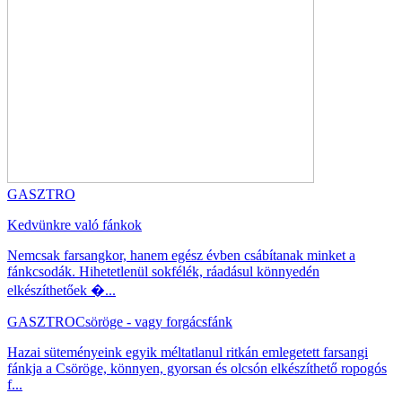
GASZTRO
Kedvünkre való fánkok
Nemcsak farsangkor, hanem egész évben csábítanak minket a
fánkcsodák. Hihetetlenül sokfélék, ráadásul könnyedén
elkészíthetőek �...
GASZTRO
Csöröge - vagy forgácsfánk
Hazai süteményeink egyik méltatlanul ritkán emlegetett farsangi
fánkja a Csöröge, könnyen, gyorsan és olcsón elkészíthető ropogós
f...