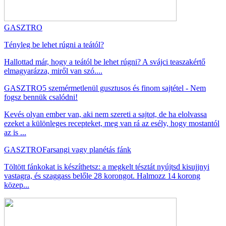
GASZTRO
Tényleg be lehet rúgni a teától?
Hallottad már, hogy a teától be lehet rúgni? A svájci teaszakértő
elmagyarázza, miről van szó....
GASZTRO
5 szemérmetlenül gusztusos és finom sajtétel - Nem
fogsz bennük csalódni!
Kevés olyan ember van, aki nem szereti a sajtot, de ha elolvassa
ezeket a különleges recepteket, meg van rá az esély, hogy mostantól
az is ...
GASZTRO
Farsangi vagy planétás fánk
Töltött fánkokat is készíthetsz: a megkelt tésztát nyújtsd kisujjnyi
vastagra, és szaggass belőle 28 korongot. Halmozz 14 korong
közep...