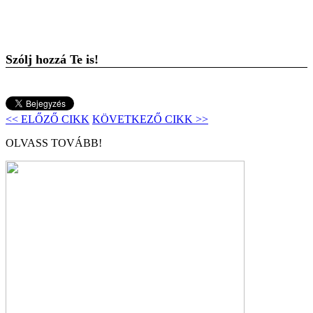
Szólj hozzá Te is!
<< ELŐZŐ CIKK
KÖVETKEZŐ CIKK >>
OLVASS TOVÁBB!