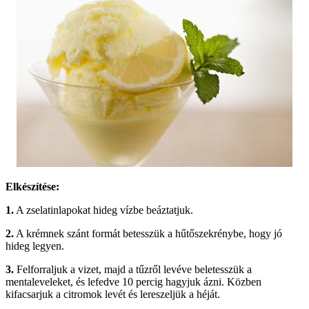
Elkészítése:
1.
A zselatinlapokat hideg vízbe beáztatjuk.
2.
A krémnek szánt formát betesszük a hűtőszekrénybe, hogy jó
hideg legyen.
3.
Felforraljuk a vizet, majd a tűzről levéve beletesszük a
mentaleveleket, és lefedve 10 percig hagyjuk ázni. Közben
kifacsarjuk a citromok levét és lereszeljük a héját.