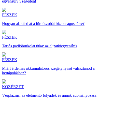
egyensúly Szegeden!
FÉSZEK
Hogyan alakítsd át a fürdőszobát biztonságos térré?
FÉSZEK
Tartós padlóburkolat titka: az aljzatkiegyenlítés
FÉSZEK
Miért érdemes akkumulátoros szegélynyírót választanod a
kertápoláshoz?
KÖZÉRZET
Vérplazma: az életmentő folyadék és annak adományozása