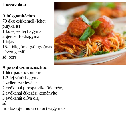
Hozzávalók:
A húsgombóchoz
70 dkg csirkemell (lehet
pulyka is)
1 közepes fej hagyma
2 gerezd fokhagyma
1 tojás
15-20dkg árpagyöngy (más
néven gersli)
só, bors
A paradicsom szószhoz
1 liter paradicsompüré
1-2 fej vöröshagyma
2 zeller szár levéllel
2 evőkanál pirospaprika őrlemény
2 evőkanál étkezési keményítő
3 evőkanál olíva olaj
só
fruktóz (gyümölcscukor) vagy méz