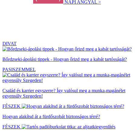
NAPI ANGYAL >
DIVAT
Bőrdzseki-ápolási tippek - Hogyan őrizd meg a kabát tartósságát?
PASISZEMMEL
Család és karrier egyszerre? Így valósul meg a munka-magánélet
egyensúly Szegeden!
FÉSZEK
Hogyan alakítsd át a fürdőszobát biztonságos térré?
FÉSZEK