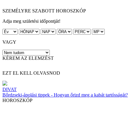
SZEMÉLYRE SZABOTT HOROSZKÓP
Adja meg születési időpontját!
VAGY
KÉREM AZ ELEMZÉST
EZT EL KELL OLVASNOD
DIVAT
Bőrdzseki-ápolási tippek - Hogyan őrizd meg a kabát tartósságát?
HOROSZKÓP