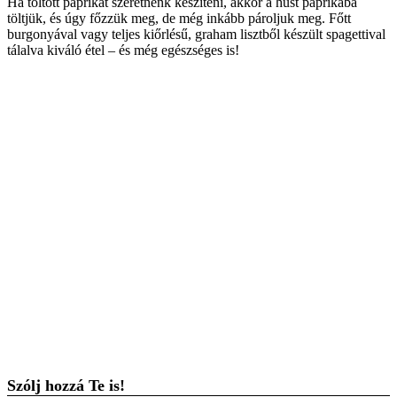
Ha töltött paprikát szeretnénk készíteni, akkor a húst paprikába
töltjük, és úgy főzzük meg, de még inkább pároljuk meg. Főtt
burgonyával vagy teljes kiőrlésű, graham lisztből készült spagettival
tálalva kiváló étel – és még egészséges is!
Szólj hozzá Te is!