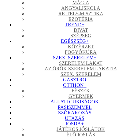
MÁGIA
ANGYALISKOLA
REJTÉLY-MISZTIKA
EZOTÉRIA
TREND
+
DIVAT
SZÉPSÉG
EGÉSZSÉG
+
KÖZÉRZET
FOGYÓKÚRA
SZEX, SZERELEM
+
SZERELEM LAKAT
AZ ÖRÖK SZERELEM LAKATJA
SZEX, SZERELEM
GASZTRO
OTTHON
+
FÉSZEK
GYERMEK
ÁLLATI CUKISÁGOK
PASISZEMMEL
SZÓRAKOZÁS
UTAZÁS
JÓSDA
+
JÁTÉKOS JÓSLÁTOK
ÉLŐ JÓSLÁS