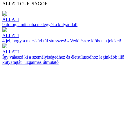
ÁLLATI CUKISÁGOK
ÁLLATI
9 dolog, amit soha ne tegyél a kutyáddal!
ÁLLATI
4 jel, hogy a macskád túl stresszes! - Vedd észre időben a jeleket!
ÁLLATI
Így válaszd ki a személyiségedhez és életstílusodhoz leginkább illő
kutyafajtát - Izgalmas útmutató