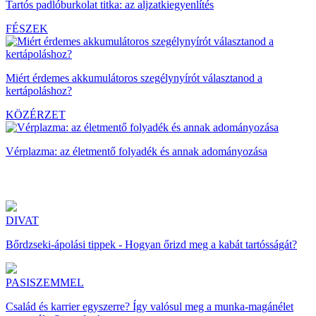
Tartós padlóburkolat titka: az aljzatkiegyenlítés
FÉSZEK
Miért érdemes akkumulátoros szegélynyírót választanod a
kertápoláshoz?
KÖZÉRZET
Vérplazma: az életmentő folyadék és annak adományozása
DIVAT
Bőrdzseki-ápolási tippek - Hogyan őrizd meg a kabát tartósságát?
PASISZEMMEL
Család és karrier egyszerre? Így valósul meg a munka-magánélet