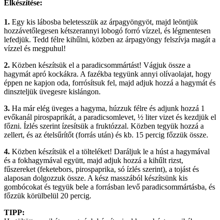
Elkészítése:
1.
Egy kis lábosba beletesszük az árpagyöngyöt, majd leöntjük
hozzávetőlegesen kétszerannyi lobogó forró vízzel, és légmentesen
lefedjük. Tedd félre kihűlni, közben az árpagyöngy felszívja magát a
vízzel és megpuhul!
2.
Közben készítsük el a paradicsommártást! Vágjuk össze a
hagymát apró kockákra. A fazékba tegyünk annyi olívaolajat, hogy
éppen ne kapjon oda, forrósítsuk fel, majd adjuk hozzá a hagymát és
dinszteljük üvegesre kislángon.
3.
Ha már elég üveges a hagyma, húzzuk félre és adjunk hozzá 1
evőkanál pirospaprikát, a paradicsomlevet, ½ liter vizet és kezdjük el
főzni. Ízlés szerint ízesítsük a fruktózzal. Közben tegyük hozzá a
zellert, és az ételsűrítőt (forrás után) és kb. 15 percig főzzük össze.
4.
Közben készítsük el a tölteléket! Daráljuk le a húst a hagymával
és a fokhagymával együtt, majd adjuk hozzá a kihűlt rizst,
fűszereket (feketebors, pirospaprika, só ízlés szerint), a tojást és
alaposan dolgozzuk össze. A kész masszából készítsünk kis
gombócokat és tegyük bele a forrásban levő paradicsommártásba, és
főzzük körülbelül 20 percig.
TIPP: