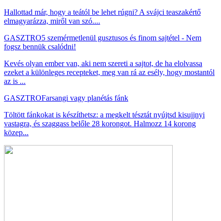
Hallottad már, hogy a teától be lehet rúgni? A svájci teaszakértő
elmagyarázza, miről van szó....
GASZTRO
5 szemérmetlenül gusztusos és finom sajtétel - Nem
fogsz bennük csalódni!
Kevés olyan ember van, aki nem szereti a sajtot, de ha elolvassa
ezeket a különleges recepteket, meg van rá az esély, hogy mostantól
az is ...
GASZTRO
Farsangi vagy planétás fánk
Töltött fánkokat is készíthetsz: a megkelt tésztát nyújtsd kisujjnyi
vastagra, és szaggass belőle 28 korongot. Halmozz 14 korong
közep...