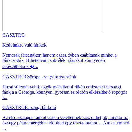
GASZTRO
Kedvünkre való fánkok
Nemcsak farsangkor, hanem egész évben csábítanak minket a
fánkcsodák. Hihetetlenül sokfélék, ráadásul könnyedén
elkészíthetőek �...
GASZTRO
Csöröge - vagy forgácsfánk
Hazai süteményeink egyik méltatlanul ritkán emlegetett farsangi
fánkja a Csöröge, könnyen, gyorsan és olcsón elkészíthető ropogós
f...
GASZTRO
Farsangi fánkoló
Az első szalagos fánkot csak a véletlennek köszönhetjük, amikor az
özvegy pékné mérgében eldobott egy tésztadarabot… Ám az emberi
...