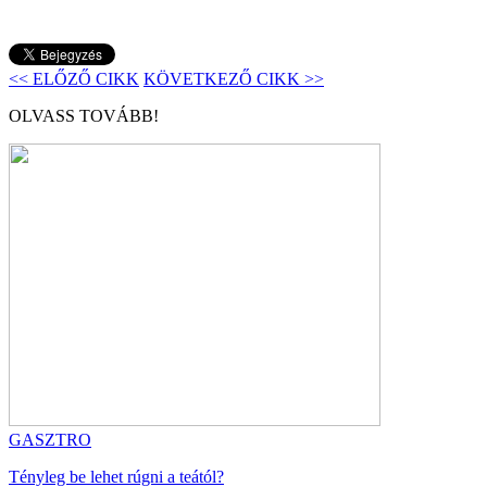
<< ELŐZŐ CIKK
KÖVETKEZŐ CIKK >>
OLVASS TOVÁBB!
GASZTRO
Tényleg be lehet rúgni a teától?