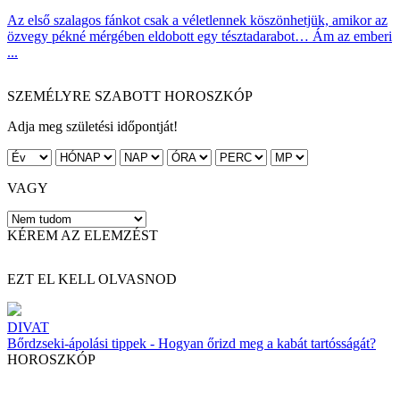
Az első szalagos fánkot csak a véletlennek köszönhetjük, amikor az
özvegy pékné mérgében eldobott egy tésztadarabot… Ám az emberi
...
SZEMÉLYRE SZABOTT HOROSZKÓP
Adja meg születési időpontját!
VAGY
KÉREM AZ ELEMZÉST
EZT EL KELL OLVASNOD
DIVAT
Bőrdzseki-ápolási tippek - Hogyan őrizd meg a kabát tartósságát?
HOROSZKÓP