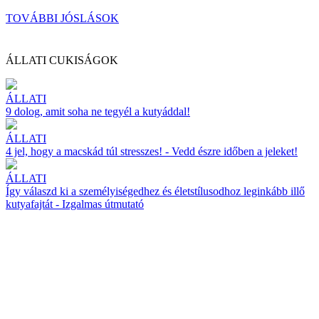
TOVÁBBI JÓSLÁSOK
ÁLLATI CUKISÁGOK
ÁLLATI
9 dolog, amit soha ne tegyél a kutyáddal!
ÁLLATI
4 jel, hogy a macskád túl stresszes! - Vedd észre időben a jeleket!
ÁLLATI
Így válaszd ki a személyiségedhez és életstílusodhoz leginkább illő
kutyafajtát - Izgalmas útmutató