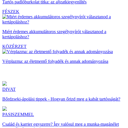
Tartós padlóburkolat titka: az aljzatkiegyenlítés
FÉSZEK
Miért érdemes akkumulátoros szegélynyírót választanod a
kertápoláshoz?
KÖZÉRZET
Vérplazma: az életmentő folyadék és annak adományozása
DIVAT
Bőrdzseki-ápolási tippek - Hogyan őrizd meg a kabát tartósságát?
PASISZEMMEL
Család és karrier egyszerre? Így valósul meg a munka-magánélet