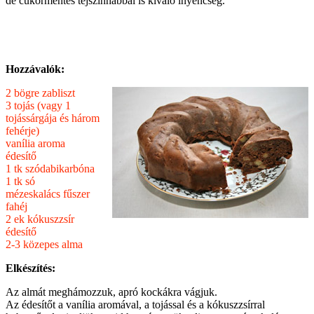
de cukormentes tejszínhabbal is kiváló ínyencség.
Hozzávalók:
2 bögre zabliszt
3 tojás (vagy 1
tojássárgája és három
fehérje)
vanília aroma
édesítő
1 tk szódabikarbóna
1 tk só
mézeskalács fűszer
fahéj
2 ek kókuszzsír
édesítő
2-3 közepes alma
Elkészítés:
Az almát meghámozzuk, apró kockákra vágjuk.
Az édesítőt a vanília aromával, a tojással és a kókuszzsírral