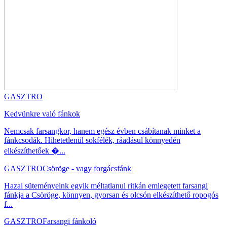
GASZTRO
Kedvünkre való fánkok
Nemcsak farsangkor, hanem egész évben csábítanak minket a
fánkcsodák. Hihetetlenül sokfélék, ráadásul könnyedén
elkészíthetőek �...
GASZTRO
Csöröge - vagy forgácsfánk
Hazai süteményeink egyik méltatlanul ritkán emlegetett farsangi
fánkja a Csöröge, könnyen, gyorsan és olcsón elkészíthető ropogós
f...
GASZTRO
Farsangi fánkoló