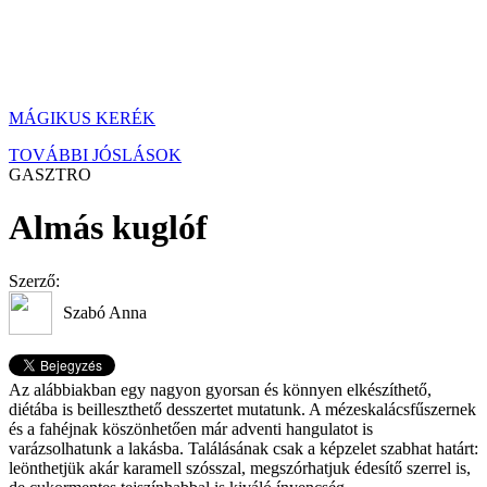
MÁGIKUS KERÉK
TOVÁBBI JÓSLÁSOK
GASZTRO
Almás kuglóf
Szerző:
Szabó Anna
Az alábbiakban egy nagyon gyorsan és könnyen elkészíthető,
diétába is beilleszthető desszertet mutatunk. A mézeskalácsfűszernek
és a fahéjnak köszönhetően már adventi hangulatot is
varázsolhatunk a lakásba. Találásának csak a képzelet szabhat határt:
leönthetjük akár karamell szósszal, megszórhatjuk édesítő szerrel is,