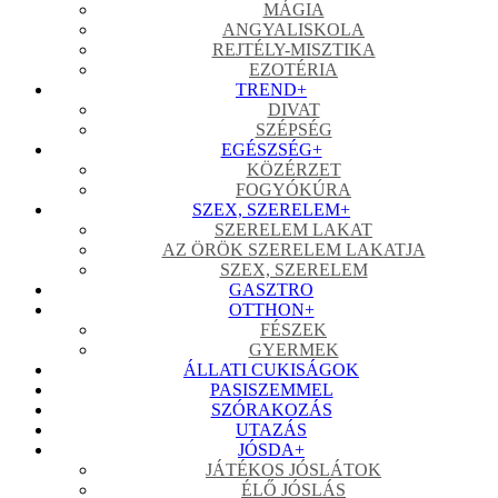
MÁGIA
ANGYALISKOLA
REJTÉLY-MISZTIKA
EZOTÉRIA
TREND
+
DIVAT
SZÉPSÉG
EGÉSZSÉG
+
KÖZÉRZET
FOGYÓKÚRA
SZEX, SZERELEM
+
SZERELEM LAKAT
AZ ÖRÖK SZERELEM LAKATJA
SZEX, SZERELEM
GASZTRO
OTTHON
+
FÉSZEK
GYERMEK
ÁLLATI CUKISÁGOK
PASISZEMMEL
SZÓRAKOZÁS
UTAZÁS
JÓSDA
+
JÁTÉKOS JÓSLÁTOK
ÉLŐ JÓSLÁS