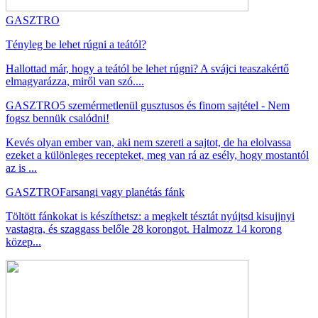
GASZTRO
Tényleg be lehet rúgni a teától?
Hallottad már, hogy a teától be lehet rúgni? A svájci teaszakértő
elmagyarázza, miről van szó....
GASZTRO
5 szemérmetlenül gusztusos és finom sajtétel - Nem
fogsz bennük csalódni!
Kevés olyan ember van, aki nem szereti a sajtot, de ha elolvassa
ezeket a különleges recepteket, meg van rá az esély, hogy mostantól
az is ...
GASZTRO
Farsangi vagy planétás fánk
Töltött fánkokat is készíthetsz: a megkelt tésztát nyújtsd kisujjnyi
vastagra, és szaggass belőle 28 korongot. Halmozz 14 korong
közep...