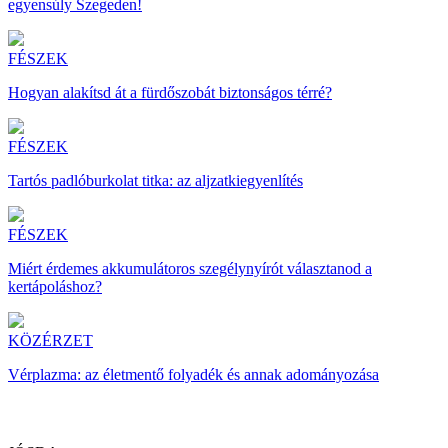
egyensúly Szegeden!
FÉSZEK
Hogyan alakítsd át a fürdőszobát biztonságos térré?
FÉSZEK
Tartós padlóburkolat titka: az aljzatkiegyenlítés
FÉSZEK
Miért érdemes akkumulátoros szegélynyírót választanod a
kertápoláshoz?
KÖZÉRZET
Vérplazma: az életmentő folyadék és annak adományozása