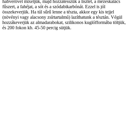
habverővel mixeljük, majd hozzátesszük a lisztet, a mézeskalács
fűszert, a fahéjat, a sót és a szódabikarbónát. Ezzel is jól
összekeverjük. Ha túl sűrű lenne a tészta, akkor egy kis tejjel
(növényi vagy alacsony zsírtartalmú) lazíthatunk a tésztán. Végül
hozzákeverjük az almadarabokat, szilikonos kuglófformába töltjük,
és 200 fokon kb. 45-50 percig sütjük.