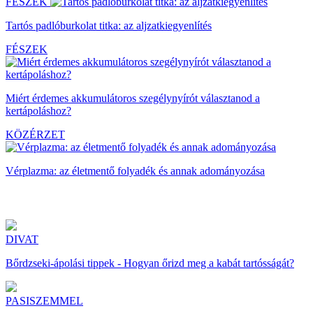
FÉSZEK
Tartós padlóburkolat titka: az aljzatkiegyenlítés
FÉSZEK
Miért érdemes akkumulátoros szegélynyírót választanod a
kertápoláshoz?
KÖZÉRZET
Vérplazma: az életmentő folyadék és annak adományozása
DIVAT
Bőrdzseki-ápolási tippek - Hogyan őrizd meg a kabát tartósságát?
PASISZEMMEL