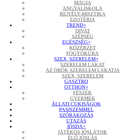
MÁGIA
ANGYALISKOLA
REJTÉLY-MISZTIKA
EZOTÉRIA
TREND
+
DIVAT
SZÉPSÉG
EGÉSZSÉG
+
KÖZÉRZET
FOGYÓKÚRA
SZEX, SZERELEM
+
SZERELEM LAKAT
AZ ÖRÖK SZERELEM LAKATJA
SZEX, SZERELEM
GASZTRO
OTTHON
+
FÉSZEK
GYERMEK
ÁLLATI CUKISÁGOK
PASISZEMMEL
SZÓRAKOZÁS
UTAZÁS
JÓSDA
+
JÁTÉKOS JÓSLÁTOK
ÉLŐ JÓSLÁS