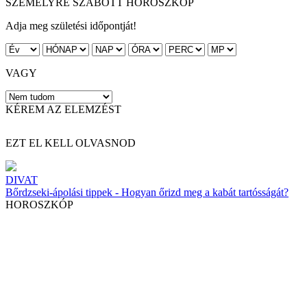
SZEMÉLYRE SZABOTT HOROSZKÓP
Adja meg születési időpontját!
VAGY
KÉREM AZ ELEMZÉST
EZT EL KELL OLVASNOD
DIVAT
Bőrdzseki-ápolási tippek - Hogyan őrizd meg a kabát tartósságát?
HOROSZKÓP