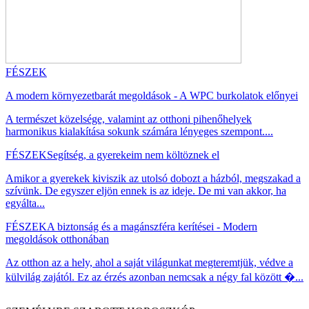
FÉSZEK
A modern környezetbarát megoldások - A WPC burkolatok előnyei
A természet közelsége, valamint az otthoni pihenőhelyek
harmonikus kialakítása sokunk számára lényeges szempont....
FÉSZEK
Segítség, a gyerekeim nem költöznek el
Amikor a gyerekek kiviszik az utolsó dobozt a házból, megszakad a
szívünk. De egyszer eljön ennek is az ideje. De mi van akkor, ha
egyálta...
FÉSZEK
A biztonság és a magánszféra kerítései - Modern
megoldások otthonában
Az otthon az a hely, ahol a saját világunkat megteremtjük, védve a
külvilág zajától. Ez az érzés azonban nemcsak a négy fal között �...