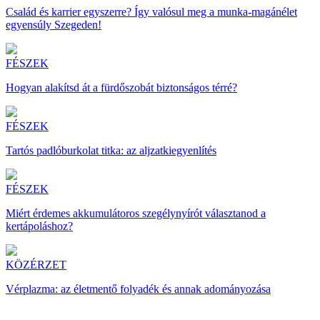
Család és karrier egyszerre? Így valósul meg a munka-magánélet
egyensúly Szegeden!
FÉSZEK
Hogyan alakítsd át a fürdőszobát biztonságos térré?
FÉSZEK
Tartós padlóburkolat titka: az aljzatkiegyenlítés
FÉSZEK
Miért érdemes akkumulátoros szegélynyírót választanod a
kertápoláshoz?
KÖZÉRZET
Vérplazma: az életmentő folyadék és annak adományozása