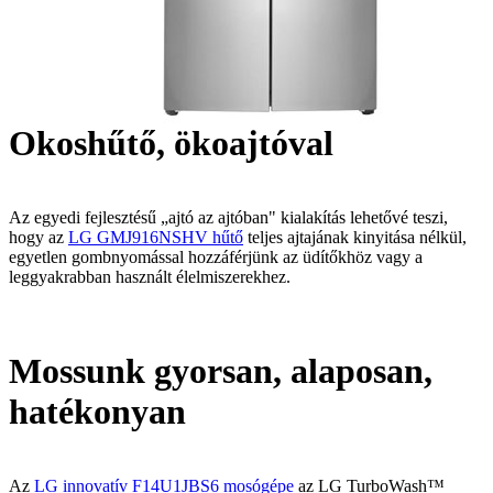
Okoshűtő, ökoajtóval
Az egyedi fejlesztésű „ajtó az ajtóban" kialakítás lehetővé teszi,
hogy az
LG GMJ916NSHV hűtő
teljes ajtajának kinyitása nélkül,
egyetlen gombnyomással hozzáférjünk az üdítőkhöz vagy a
leggyakrabban használt élelmiszerekhez.
Mossunk gyorsan, alaposan,
hatékonyan
Az
LG innovatív F14U1JBS6 mosógépe
az LG TurboWash™