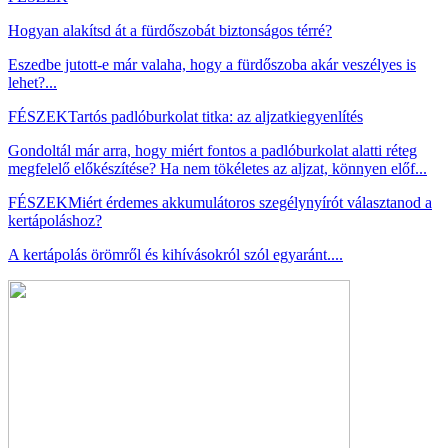
Hogyan alakítsd át a fürdőszobát biztonságos térré?
Eszedbe jutott-e már valaha, hogy a fürdőszoba akár veszélyes is
lehet?...
FÉSZEK
Tartós padlóburkolat titka: az aljzatkiegyenlítés
Gondoltál már arra, hogy miért fontos a padlóburkolat alatti réteg
megfelelő előkészítése? Ha nem tökéletes az aljzat, könnyen előf...
FÉSZEK
Miért érdemes akkumulátoros szegélynyírót választanod a
kertápoláshoz?
A kertápolás örömről és kihívásokról szól egyaránt....