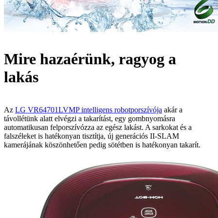
Mire hazaérünk, ragyog a
lakás
Az
LG VR64701LVMP intelligens robotporszívója
akár a
távollétünk alatt elvégzi a takarítást, egy gombnyomásra
automatikusan felporszívózza az egész lakást. A sarkokat és a
falszéleket is hatékonyan tisztítja, új generációs II-SLAM
kamerájának köszönhetően pedig sötétben is hatékonyan takarít.