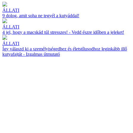
ÁLLATI
9 dolog, amit soha ne tegyél a kutyáddal!
ÁLLATI
4 jel, hogy a macskád túl stresszes! - Vedd észre időben a jeleket!
ÁLLATI
Így válaszd ki a személyiségedhez és életstílusodhoz leginkább illő
kutyafajtát - Izgalmas útmutató