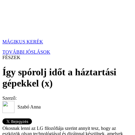
MÁGIKUS KERÉK
TOVÁBBI JÓSLÁSOK
FÉSZEK
Így spórolj időt a háztartási
gépekkel (x)
Szerző:
Szabó Anna
Okosnak lenni az LG filozófiája szerint annyit tesz, hogy az
eszközök olyan technológiával és dizájnnal készülnek, amelyek