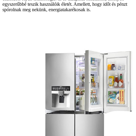
egyszerűbbé teszik használóik életét. Amellett, hogy időt és pénzt
spórolnak meg nekünk, energiatakarékosak is.