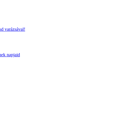
sd varázsával!
nek napjaid