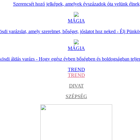
Szerencsét hozó jelképek, amelyek évszázadok óta velünk élnek
MÁGIA
sdi varázslat, amely szerelmet, bőséget, jóslatot hoz neked - Élj Pünkö
MÁGIA
ösdi áldás varázs - Hogy egész évben bőségben és boldogságban telje
TREND
TREND
DIVAT
SZÉPSÉG