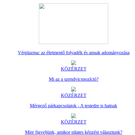
Vérplazma: az életmentő folyadék és annak adományozása
KÖZÉRZET
Mi az a szendvicspozíció?
KÖZÉRZET
Mérgező párkapcsolatok - A testedre is hatnak
KÖZÉRZET
Mire figyeljünk, amikor pilates képzést választunk?