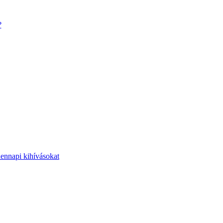
?
dennapi kihívásokat