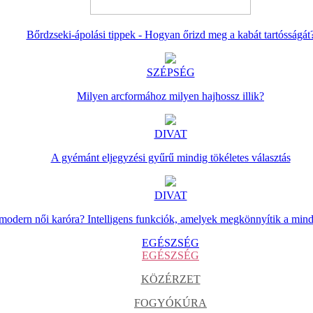
Bőrdzseki-ápolási tippek - Hogyan őrizd meg a kabát tartósságát
SZÉPSÉG
Milyen arcformához milyen hajhossz illik?
DIVAT
A gyémánt eljegyzési gyűrű mindig tökéletes választás
DIVAT
 modern női karóra? Intelligens funkciók, amelyek megkönnyítik a min
EGÉSZSÉG
EGÉSZSÉG
KÖZÉRZET
FOGYÓKÚRA