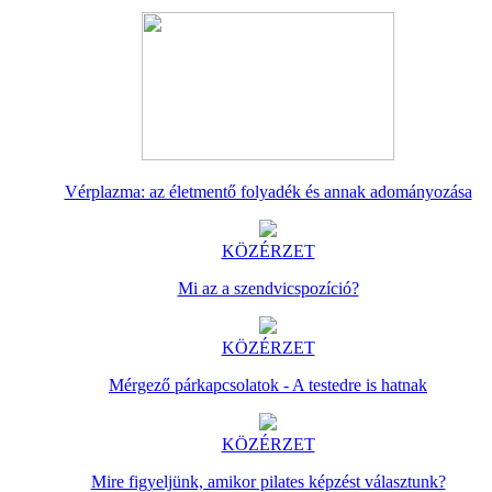
Vérplazma: az életmentő folyadék és annak adományozása
KÖZÉRZET
Mi az a szendvicspozíció?
KÖZÉRZET
Mérgező párkapcsolatok - A testedre is hatnak
KÖZÉRZET
Mire figyeljünk, amikor pilates képzést választunk?