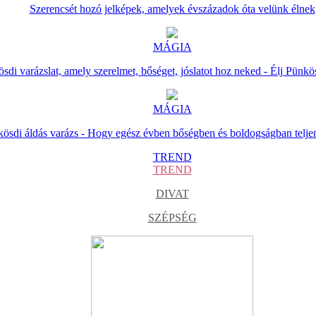
Szerencsét hozó jelképek, amelyek évszázadok óta velünk élnek
MÁGIA
sdi varázslat, amely szerelmet, bőséget, jóslatot hoz neked - Élj Pünkö
MÁGIA
ösdi áldás varázs - Hogy egész évben bőségben és boldogságban telje
TREND
TREND
DIVAT
SZÉPSÉG