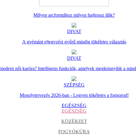
Milyen arcformához milyen hajhossz illik?
DIVAT
A gyémánt eljegyzési gyűrű mindig tökéletes választás
DIVAT
 modern női karóra? Intelligens funkciók, amelyek megkönnyítik a min
SZÉPSÉG
Mosolytervezés 2026-ban - Legyen tökéletes a fogsorod!
EGÉSZSÉG
EGÉSZSÉG
KÖZÉRZET
FOGYÓKÚRA