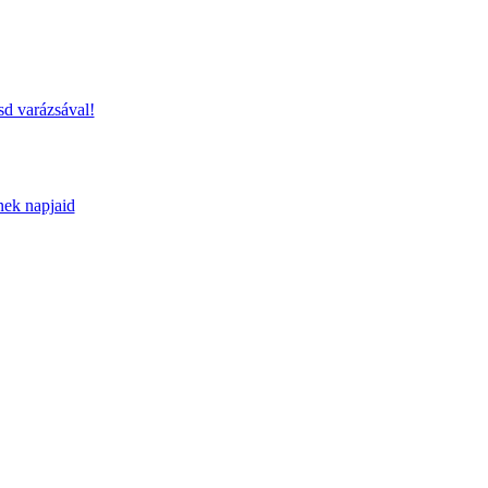
sd varázsával!
nek napjaid