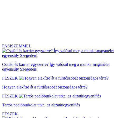
PASISZEMMEL
Család és karrier egyszerre? Így valósul meg a munka-magánélet
egyensúly Szegeden!
FÉSZEK
Hogyan alakítsd át a fürdőszobát biztonságos térré?
FÉSZEK
Tartós padlóburkolat titka: az aljzatkiegyenlítés
FÉSZEK