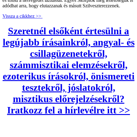
és töltsd a hétvégédet lazítással. Egyes Skorpiók még lehetőségük is
adódhat arra, hogy elutazzanak és másutt Szilveszterezzenek.
Vissza a cikkhez >>
Szeretnél elsőként értesülni a
legújabb írásainkról, angyal- és
csillagüzenetekről,
számmisztikai elemzésekről,
ezoterikus írásokról, önismereti
tesztekről, jóslatokról,
misztikus előrejelzésekről?
Iratkozz fel a hírlevélre itt >>