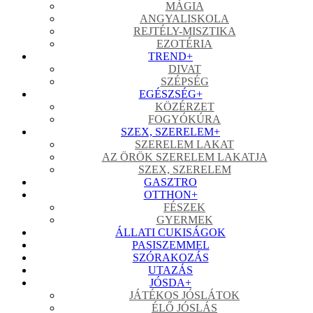
MÁGIA
ANGYALISKOLA
REJTÉLY-MISZTIKA
EZOTÉRIA
TREND
+
DIVAT
SZÉPSÉG
EGÉSZSÉG
+
KÖZÉRZET
FOGYÓKÚRA
SZEX, SZERELEM
+
SZERELEM LAKAT
AZ ÖRÖK SZERELEM LAKATJA
SZEX, SZERELEM
GASZTRO
OTTHON
+
FÉSZEK
GYERMEK
ÁLLATI CUKISÁGOK
PASISZEMMEL
SZÓRAKOZÁS
UTAZÁS
JÓSDA
+
JÁTÉKOS JÓSLÁTOK
ÉLŐ JÓSLÁS