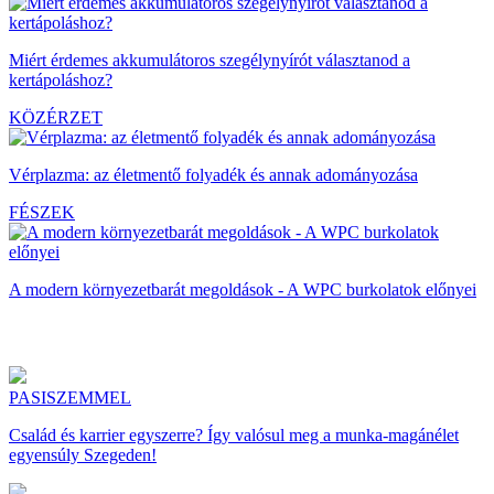
Miért érdemes akkumulátoros szegélynyírót választanod a
kertápoláshoz?
KÖZÉRZET
Vérplazma: az életmentő folyadék és annak adományozása
FÉSZEK
A modern környezetbarát megoldások - A WPC burkolatok előnyei
PASISZEMMEL
Család és karrier egyszerre? Így valósul meg a munka-magánélet
egyensúly Szegeden!