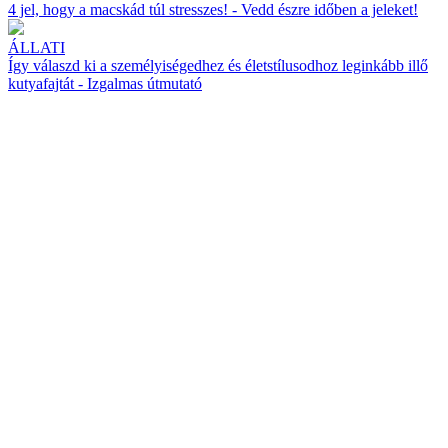
4 jel, hogy a macskád túl stresszes! - Vedd észre időben a jeleket!
ÁLLATI
Így válaszd ki a személyiségedhez és életstílusodhoz leginkább illő
kutyafajtát - Izgalmas útmutató