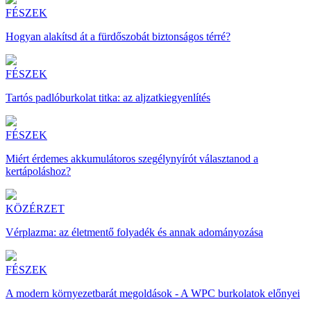
FÉSZEK
Hogyan alakítsd át a fürdőszobát biztonságos térré?
FÉSZEK
Tartós padlóburkolat titka: az aljzatkiegyenlítés
FÉSZEK
Miért érdemes akkumulátoros szegélynyírót választanod a
kertápoláshoz?
KÖZÉRZET
Vérplazma: az életmentő folyadék és annak adományozása
FÉSZEK
A modern környezetbarát megoldások - A WPC burkolatok előnyei