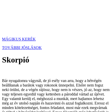
MÁGIKUS KERÉK
TOVÁBBI JÓSLÁSOK
Skorpió
Bár nyugalomra vágynál, de jó esély van arra, hogy a hétvégén
beállítanak a barátok vagy rokonok ünnepelni. Elsőre nem fogsz
neki örülni, de a végén rájössz, hogy nem is vészes, jó az, hogy nem
vagy teljesen egyedül vagy kettesben a pároddal vártad az újévet.
Egy valamit kerülj el, méghozzá a munkát, mert hajlamos lehetsz
még az év utolsó napján és hazavinni és azzal foglalkozni. Eressz el
minden kötelezettséget, fontos feladatot, most már ezek megvárnak