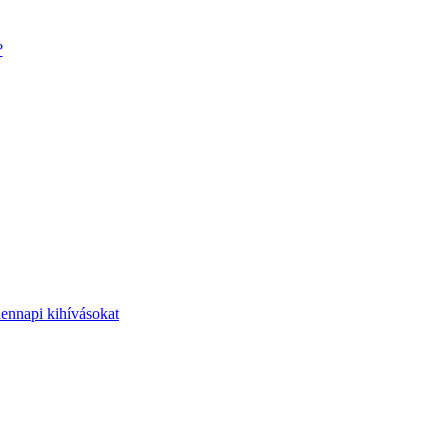
?
dennapi kihívásokat