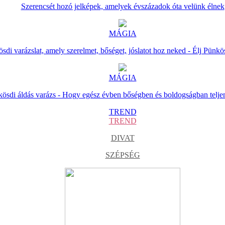
Szerencsét hozó jelképek, amelyek évszázadok óta velünk élnek
MÁGIA
sdi varázslat, amely szerelmet, bőséget, jóslatot hoz neked - Élj Pünkö
MÁGIA
ösdi áldás varázs - Hogy egész évben bőségben és boldogságban telje
TREND
TREND
DIVAT
SZÉPSÉG