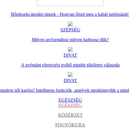
Bőrdzseki-ápolási tippek - Hogyan őrizd meg a kabát tartósságát
SZÉPSÉG
Milyen arcformához milyen hajhossz illik?
DIVAT
A gyémánt eljegyzési gyűrű mindig tökéletes választás
DIVAT
 modern női karóra? Intelligens funkciók, amelyek megkönnyítik a min
EGÉSZSÉG
EGÉSZSÉG
KÖZÉRZET
FOGYÓKÚRA