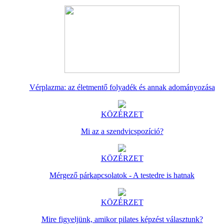
Vérplazma: az életmentő folyadék és annak adományozása
KÖZÉRZET
Mi az a szendvicspozíció?
KÖZÉRZET
Mérgező párkapcsolatok - A testedre is hatnak
KÖZÉRZET
Mire figyeljünk, amikor pilates képzést választunk?