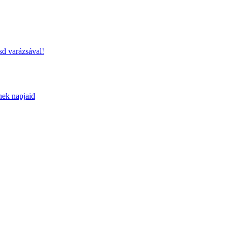
sd varázsával!
nek napjaid