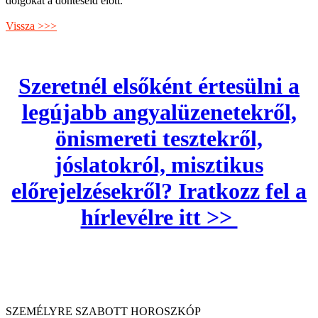
dolgokat a döntéseid előtt.
Vissza >>>
Szeretnél elsőként értesülni a
legújabb angyalüzenetekről,
önismereti tesztekről,
jóslatokról, misztikus
előrejelzésekről? Iratkozz fel a
hírlevélre itt >>
SZEMÉLYRE SZABOTT HOROSZKÓP