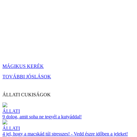
MÁGIKUS KERÉK
TOVÁBBI JÓSLÁSOK
ÁLLATI CUKISÁGOK
ÁLLATI
9 dolog, amit soha ne tegyél a kutyáddal!
ÁLLATI
4 jel, hogy a macskád túl stresszes! - Vedd észre időben a jeleket!