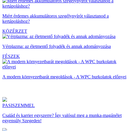
Miért érdemes akkumulátoros szegélynyírót választanod a
kertápoláshoz?
KÖZÉRZET
Vérplazma: az életmentő folyadék és annak adományozása
FÉSZEK
A modern környezetbarát megoldások - A WPC burkolatok előnyei
PASISZEMMEL
Család és karrier egyszerre? Így valósul meg a munka-magánélet
egyensúly Szegeden!