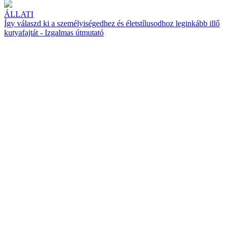
ÁLLATI
Így válaszd ki a személyiségedhez és életstílusodhoz leginkább illő
kutyafajtát - Izgalmas útmutató