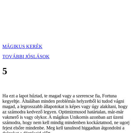
MÁGIKUS KERÉK
TOVÁBBI JÓSLÁSOK
5
Ha ezt a lapot húztad, te magad vagy a szerencse fia, Fortuna
kegyeltje. Általában minden problémás helyzetből ki tudod vágni
magad, a legrosszabb állapotokat is képes vagy úgy alakítani, hogy
az számodra kedvező legyen. Optimizmusod határtalan, már-már
vakmerő is vagy olykor. A mágikus Unikornis azonban azt üzeni
számodra, hogy nem kell mindig mindenben kockáztatnod, ne ugorj
fejest elsőre mindenbe. Meg kell tanulnod higgadtan átgondolni a