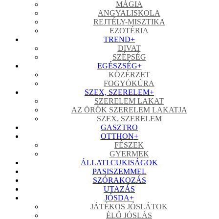
MÁGIA
ANGYALISKOLA
REJTÉLY-MISZTIKA
EZOTÉRIA
TREND
+
DIVAT
SZÉPSÉG
EGÉSZSÉG
+
KÖZÉRZET
FOGYÓKÚRA
SZEX, SZERELEM
+
SZERELEM LAKAT
AZ ÖRÖK SZERELEM LAKATJA
SZEX, SZERELEM
GASZTRO
OTTHON
+
FÉSZEK
GYERMEK
ÁLLATI CUKISÁGOK
PASISZEMMEL
SZÓRAKOZÁS
UTAZÁS
JÓSDA
+
JÁTÉKOS JÓSLÁTOK
ÉLŐ JÓSLÁS