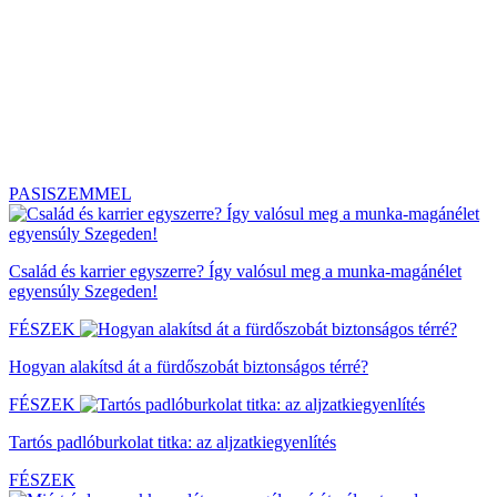
PASISZEMMEL
Család és karrier egyszerre? Így valósul meg a munka-magánélet
egyensúly Szegeden!
FÉSZEK
Hogyan alakítsd át a fürdőszobát biztonságos térré?
FÉSZEK
Tartós padlóburkolat titka: az aljzatkiegyenlítés
FÉSZEK