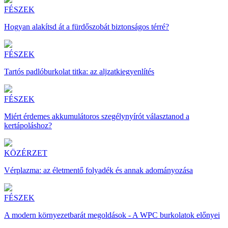
FÉSZEK
Hogyan alakítsd át a fürdőszobát biztonságos térré?
FÉSZEK
Tartós padlóburkolat titka: az aljzatkiegyenlítés
FÉSZEK
Miért érdemes akkumulátoros szegélynyírót választanod a
kertápoláshoz?
KÖZÉRZET
Vérplazma: az életmentő folyadék és annak adományozása
FÉSZEK
A modern környezetbarát megoldások - A WPC burkolatok előnyei