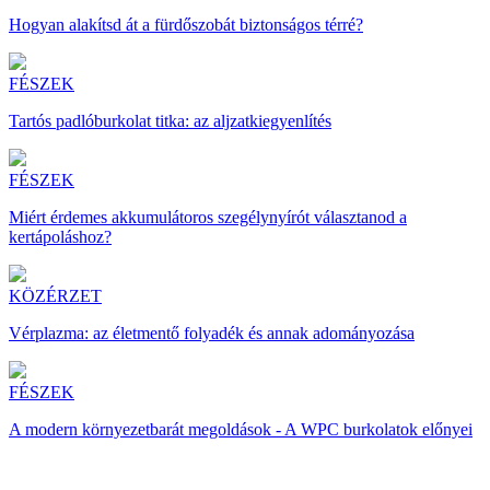
Hogyan alakítsd át a fürdőszobát biztonságos térré?
FÉSZEK
Tartós padlóburkolat titka: az aljzatkiegyenlítés
FÉSZEK
Miért érdemes akkumulátoros szegélynyírót választanod a
kertápoláshoz?
KÖZÉRZET
Vérplazma: az életmentő folyadék és annak adományozása
FÉSZEK
A modern környezetbarát megoldások - A WPC burkolatok előnyei