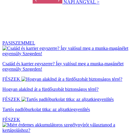
NAPI ANGYAL >
PASISZEMMEL
Család és karrier egyszerre? Így valósul meg a munka-magánélet
egyensúly Szegeden!
FÉSZEK
Hogyan alakítsd át a fürdőszobát biztonságos térré?
FÉSZEK
Tartós padlóburkolat titka: az aljzatkiegyenlítés
FÉSZEK