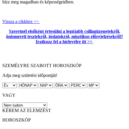
bízz meg magadban és képességeidben.
Vissza a cikkhez >>
Szeretnél elsőként értesülni a legújabb csillagüzenetekről,
önismereti tesztekről, jóslatokról, misztikus előrejelzésekről?
Iratkozz fel a hírlevélre itt >>
SZEMÉLYRE SZABOTT HOROSZKÓP
Adja meg születési időpontját!
VAGY
KÉREM AZ ELEMZÉST
HOROSZKÓP