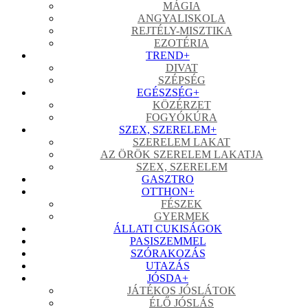
MÁGIA
ANGYALISKOLA
REJTÉLY-MISZTIKA
EZOTÉRIA
TREND
+
DIVAT
SZÉPSÉG
EGÉSZSÉG
+
KÖZÉRZET
FOGYÓKÚRA
SZEX, SZERELEM
+
SZERELEM LAKAT
AZ ÖRÖK SZERELEM LAKATJA
SZEX, SZERELEM
GASZTRO
OTTHON
+
FÉSZEK
GYERMEK
ÁLLATI CUKISÁGOK
PASISZEMMEL
SZÓRAKOZÁS
UTAZÁS
JÓSDA
+
JÁTÉKOS JÓSLÁTOK
ÉLŐ JÓSLÁS