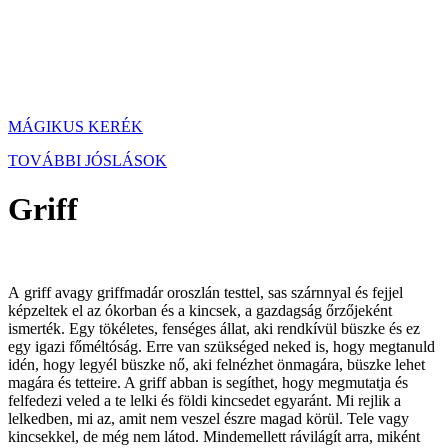
MÁGIKUS KERÉK
TOVÁBBI JÓSLÁSOK
Griff
A griff avagy griffmadár oroszlán testtel, sas szárnnyal és fejjel
képzeltek el az ókorban és a kincsek, a gazdagság őrzőjeként
ismerték. Egy tökéletes, fenséges állat, aki rendkívül büszke és ez
egy igazi főméltóság. Erre van szükséged neked is, hogy megtanuld
idén, hogy legyél büszke nő, aki felnézhet önmagára, büszke lehet
magára és tetteire. A griff abban is segíthet, hogy megmutatja és
felfedezi veled a te lelki és földi kincsedet egyaránt. Mi rejlik a
lelkedben, mi az, amit nem veszel észre magad körül. Tele vagy
kincsekkel, de még nem látod. Mindemellett rávilágít arra, miként