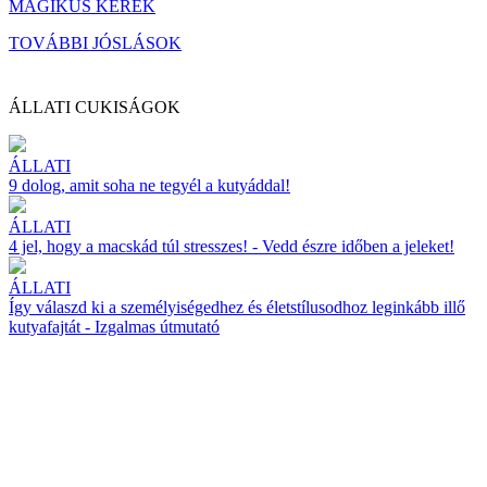
MÁGIKUS KERÉK
TOVÁBBI JÓSLÁSOK
ÁLLATI CUKISÁGOK
ÁLLATI
9 dolog, amit soha ne tegyél a kutyáddal!
ÁLLATI
4 jel, hogy a macskád túl stresszes! - Vedd észre időben a jeleket!
ÁLLATI
Így válaszd ki a személyiségedhez és életstílusodhoz leginkább illő
kutyafajtát - Izgalmas útmutató