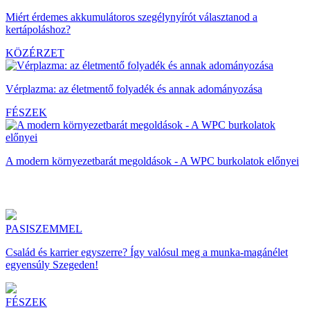
Miért érdemes akkumulátoros szegélynyírót választanod a
kertápoláshoz?
KÖZÉRZET
Vérplazma: az életmentő folyadék és annak adományozása
FÉSZEK
A modern környezetbarát megoldások - A WPC burkolatok előnyei
PASISZEMMEL
Család és karrier egyszerre? Így valósul meg a munka-magánélet
egyensúly Szegeden!
FÉSZEK