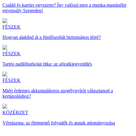
Család és karrier egyszerre? Így valósul meg a munka-magánélet
egyensúly Szegeden!
FÉSZEK
Hogyan alakítsd át a fürdőszobát biztonságos térré?
FÉSZEK
Tartós padlóburkolat titka: az aljzatkiegyenlítés
FÉSZEK
Miért érdemes akkumulátoros szegélynyírót választanod a
kertápoláshoz?
KÖZÉRZET
Vérplazma: az életmentő folyadék és annak adományozása