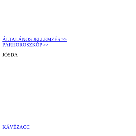
ÁLTALÁNOS JELLEMZÉS >>
PÁRHOROSZKÓP >>
JÓSDA
KÁVÉZACC