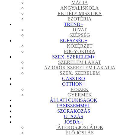
MÁGIA
ANGYALISKOLA
REJTÉLY-MISZTIKA
EZOTÉRIA
TREND
+
DIVAT
SZÉPSÉG
EGÉSZSÉG
+
KÖZÉRZET
FOGYÓKÚRA
SZEX, SZERELEM
+
SZERELEM LAKAT
AZ ÖRÖK SZERELEM LAKATJA
SZEX, SZERELEM
GASZTRO
OTTHON
+
FÉSZEK
GYERMEK
ÁLLATI CUKISÁGOK
PASISZEMMEL
SZÓRAKOZÁS
UTAZÁS
JÓSDA
+
JÁTÉKOS JÓSLÁTOK
ÉLŐ JÓSLÁS