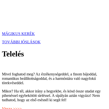
MÁGIKUS KERÉK
TOVÁBBI JÓSLÁSOK
Telelés
Mivel foghatod meg? Az érzékenységeddel, a finom bájoddal,
romantikus beállítottságoddal, és a harmóniára való nagyfokú
törekvéseddel.
Mikor? Ha tél, akkor irány a hegyekbe, és kösd össze utadat egy
pihenéssel egybekötött síeléssel. A sípályán aztán vigyázz! Nem
tudhatod, hogy az első esésnél ki segít fel!
Vissza >>>>