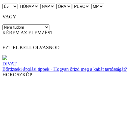
VAGY
KÉREM AZ ELEMZÉST
EZT EL KELL OLVASNOD
DIVAT
Bőrdzseki-ápolási tippek - Hogyan őrizd meg a kabát tartósságát?
HOROSZKÓP