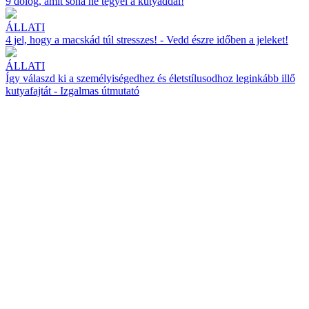
9 dolog, amit soha ne tegyél a kutyáddal!
ÁLLATI
4 jel, hogy a macskád túl stresszes! - Vedd észre időben a jeleket!
ÁLLATI
Így válaszd ki a személyiségedhez és életstílusodhoz leginkább illő
kutyafajtát - Izgalmas útmutató