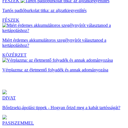
FÉSZEK
Tartós padlóburkolat titka: az aljzatkiegyenlítés
FÉSZEK
Miért érdemes akkumulátoros szegélynyírót választanod a
kertápoláshoz?
KÖZÉRZET
Vérplazma: az életmentő folyadék és annak adományozása
DIVAT
Bőrdzseki-ápolási tippek - Hogyan őrizd meg a kabát tartósságát?
PASISZEMMEL