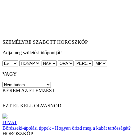
SZEMÉLYRE SZABOTT HOROSZKÓP
Adja meg születési időpontját!
VAGY
KÉREM AZ ELEMZÉST
EZT EL KELL OLVASNOD
DIVAT
Bőrdzseki-ápolási tippek - Hogyan őrizd meg a kabát tartósságát?
HOROSZKÓP