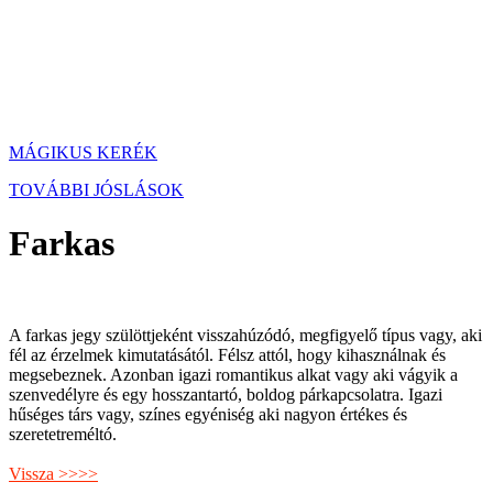
MÁGIKUS KERÉK
TOVÁBBI JÓSLÁSOK
Farkas
A farkas jegy szülöttjeként visszahúzódó, megfigyelő típus vagy, aki
fél az érzelmek kimutatásától. Félsz attól, hogy kihasználnak és
megsebeznek. Azonban igazi romantikus alkat vagy aki vágyik a
szenvedélyre és egy hosszantartó, boldog párkapcsolatra. Igazi
hűséges társ vagy, színes egyéniség aki nagyon értékes és
szeretetreméltó.
Vissza >>>>