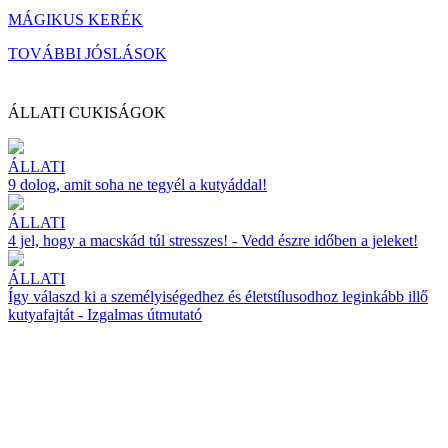
MÁGIKUS KERÉK
TOVÁBBI JÓSLÁSOK
ÁLLATI CUKISÁGOK
ÁLLATI
9 dolog, amit soha ne tegyél a kutyáddal!
ÁLLATI
4 jel, hogy a macskád túl stresszes! - Vedd észre időben a jeleket!
ÁLLATI
Így válaszd ki a személyiségedhez és életstílusodhoz leginkább illő
kutyafajtát - Izgalmas útmutató