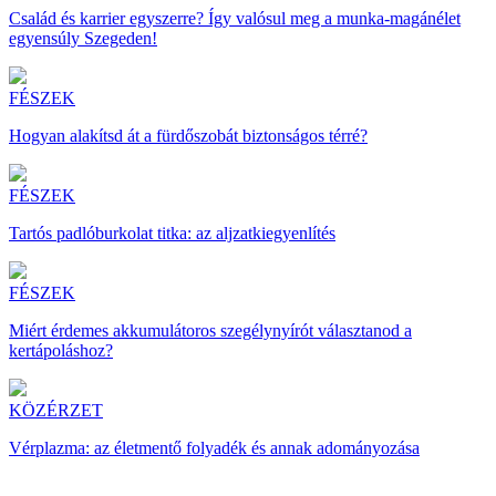
Család és karrier egyszerre? Így valósul meg a munka-magánélet
egyensúly Szegeden!
FÉSZEK
Hogyan alakítsd át a fürdőszobát biztonságos térré?
FÉSZEK
Tartós padlóburkolat titka: az aljzatkiegyenlítés
FÉSZEK
Miért érdemes akkumulátoros szegélynyírót választanod a
kertápoláshoz?
KÖZÉRZET
Vérplazma: az életmentő folyadék és annak adományozása