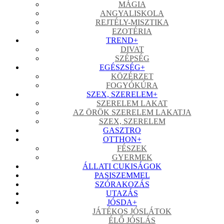
MÁGIA
ANGYALISKOLA
REJTÉLY-MISZTIKA
EZOTÉRIA
TREND
+
DIVAT
SZÉPSÉG
EGÉSZSÉG
+
KÖZÉRZET
FOGYÓKÚRA
SZEX, SZERELEM
+
SZERELEM LAKAT
AZ ÖRÖK SZERELEM LAKATJA
SZEX, SZERELEM
GASZTRO
OTTHON
+
FÉSZEK
GYERMEK
ÁLLATI CUKISÁGOK
PASISZEMMEL
SZÓRAKOZÁS
UTAZÁS
JÓSDA
+
JÁTÉKOS JÓSLÁTOK
ÉLŐ JÓSLÁS