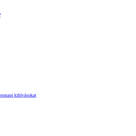
?
dennapi kihívásokat