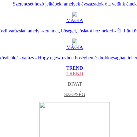
Szerencsét hozó jelképek, amelyek évszázadok óta velünk élnek
MÁGIA
sdi varázslat, amely szerelmet, bőséget, jóslatot hoz neked - Élj Pünkö
MÁGIA
ösdi áldás varázs - Hogy egész évben bőségben és boldogságban telje
TREND
TREND
DIVAT
SZÉPSÉG