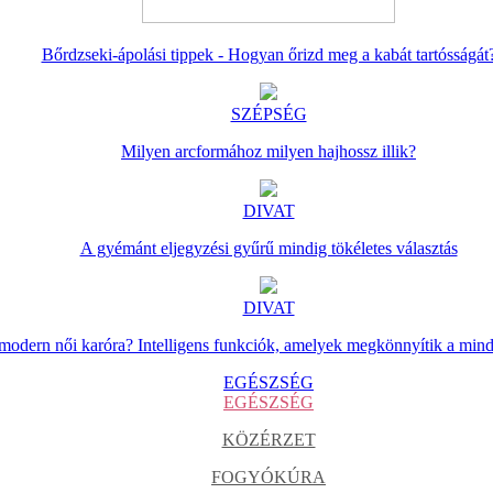
Bőrdzseki-ápolási tippek - Hogyan őrizd meg a kabát tartósságát
SZÉPSÉG
Milyen arcformához milyen hajhossz illik?
DIVAT
A gyémánt eljegyzési gyűrű mindig tökéletes választás
DIVAT
 modern női karóra? Intelligens funkciók, amelyek megkönnyítik a min
EGÉSZSÉG
EGÉSZSÉG
KÖZÉRZET
FOGYÓKÚRA