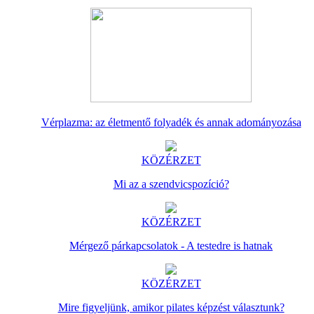
Vérplazma: az életmentő folyadék és annak adományozása
KÖZÉRZET
Mi az a szendvicspozíció?
KÖZÉRZET
Mérgező párkapcsolatok - A testedre is hatnak
KÖZÉRZET
Mire figyeljünk, amikor pilates képzést választunk?