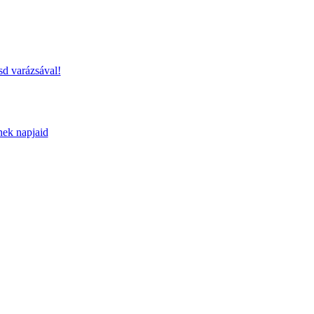
sd varázsával!
nek napjaid